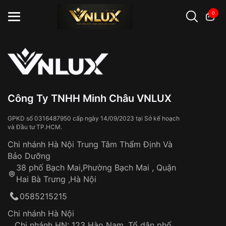
0
Đồng hồ casio
đồng hồ G-Shock
đồng hồ Orient
...
Công Ty TNHH Minh Châu VNLUX
GPKD số 0316487950 cấp ngày 14/09/2023 tại Sở kế hoạch
và Đầu tư TP.HCM.
Chi nhánh Hà Nội Trung Tâm Thẩm Định Và
Bảo Dưỡng
38 phố Bạch Mai,Phường Bạch Mai , Quận
Hai Bà Trưng ,Hà Nội
0585215215
Chi nhánh Hà Nội
Chi nhánh HN: 123 Hào Nam, Tổ dân phố