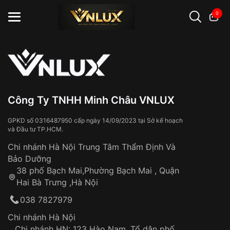
0
Đồng hồ casio
đồng hồ G-Shock
đồng hồ Orient
...
Công Ty TNHH Minh Châu VNLUX
GPKD số 0316487950 cấp ngày 14/09/2023 tại Sở kế hoạch
và Đầu tư TP.HCM.
Chi nhánh Hà Nội Trung Tâm Thẩm Định Và
Bảo Dưỡng
38 phố Bạch Mai,Phường Bạch Mai , Quận
Hai Bà Trưng ,Hà Nội
038 7827979
Chi nhánh Hà Nội
Chi nhánh HN: 123 Hào Nam, Tổ dân phố