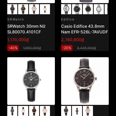
SRWatch
Edifice
SRWatch 30mm Nữ
Casio Edifice 43.8mm
SL80070.4101CF
Nam EFR-526L-7AVUDF
1,170,000₫
2,740,800₫
-40%
-20%
1,950,000₫
3,426,000₫