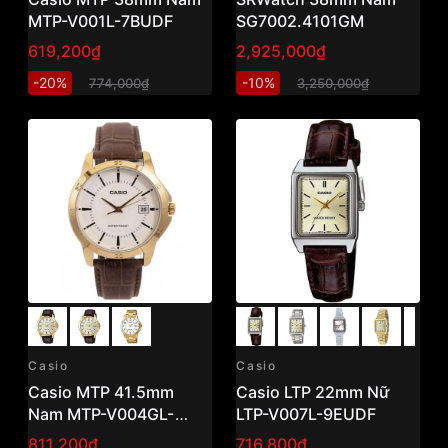
MTP-V001L-7BUDF
SG7002.4101GM
619,200₫
2,925,000₫
-20%
-10%
774,000₫
3,250,000₫
Casio
Casio
Casio MTP 41.5mm
Casio LTP 22mm Nữ
Nam MTP-V004GL-
LTP-V007L-9EUDF
7AUDF
811,200₫
716,800₫