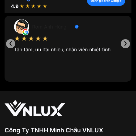
Đánh giá trên Google
4.9
★★★★★
Giới thiệu chi tiết đồng hồ dây da
Dưới đây là một số cách phân loại
đồng hồ dây da
phổ
Rơm Anh Hùng
biến:
★★★★★
‹
›
Theo chất liệu của dây đeo
Tận tâm, ưu đãi nhiều, nhân viên nhiệt tình
Những chiếc
đồng hồ dây da
hiện nay rất được ưa
chuộng và chia dây theo nhiều loại khác nhau. Dưới
đây là 4 loại dây đeo phổ biến nhất cho bạn tham
khảo.
Da bò
: Chất liệu da phổ biến nhất, mềm mại, thoải
mái khi đeo, có nhiều màu sắc và mức giá đa
dạng. Tuy nhiên, da bò dễ bị thấm nước và bong
tróc sau một thời gian sử dụng.
Da cá sấu
: Chất liệu da cao cấp, có độ bền cao,
chống nước tốt, sở hữu vân da độc đáo và sang
Công Ty TNHH Minh Châu VNLUX
trọng. Tuy nhiên, giá thành của đồng hồ dây da