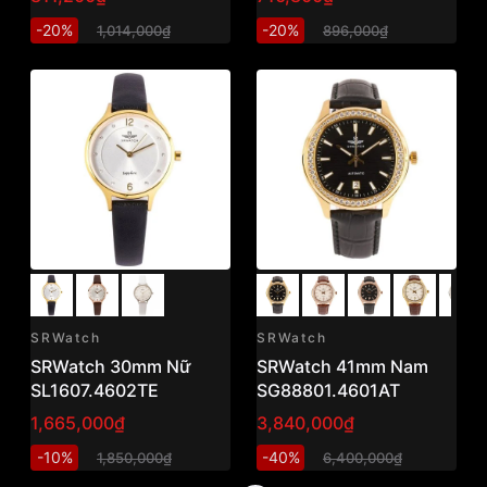
-20%
-20%
1,014,000₫
896,000₫
SRWatch
SRWatch
SRWatch 30mm Nữ
SRWatch 41mm Nam
SL1607.4602TE
SG88801.4601AT
1,665,000₫
3,840,000₫
-10%
-40%
1,850,000₫
6,400,000₫