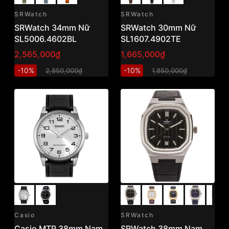
SRWatch
SRWatch
SRWatch 34mm Nữ
SRWatch 30mm Nữ
SL5006.4602BL
SL1607.4902TE
2,565,000₫
1,665,000₫
-10%
-10%
2,850,000₫
1,850,000₫
Casio
SRWatch
Casio MTP 38mm Nam
SRWatch 38mm Nam