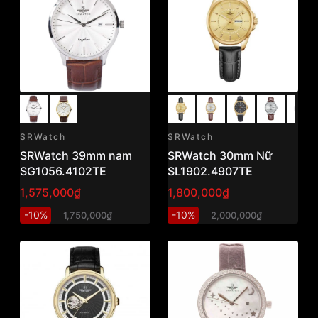
SRWatch
SRWatch
SRWatch 39mm nam
SRWatch 30mm Nữ
SG1056.4102TE
SL1902.4907TE
1,575,000₫
1,800,000₫
-10%
-10%
1,750,000₫
2,000,000₫