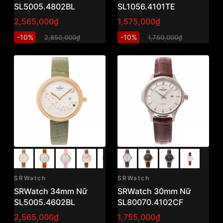
SL5005.4802BL
SL1056.4101TE
2,565,000₫
1,575,000₫
-10%
-10%
2,850,000₫
1,750,000₫
SRWatch
SRWatch
SRWatch 34mm Nữ
SRWatch 30mm Nữ
SL5005.4602BL
SL80070.4102CF
2,565,000₫
1,755,000₫