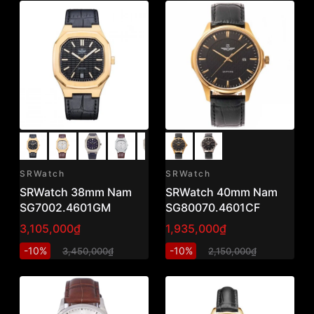
SRWatch
SRWatch
SRWatch 38mm Nam
SRWatch 40mm Nam
SG7002.4601GM
SG80070.4601CF
3,105,000₫
1,935,000₫
-10%
-10%
3,450,000₫
2,150,000₫