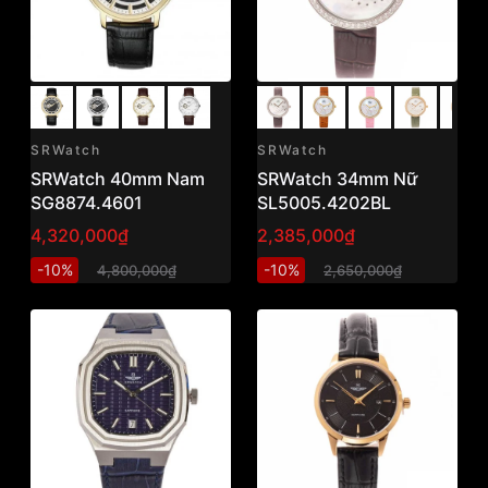
SRWatch
SRWatch
SRWatch 40mm Nam
SRWatch 34mm Nữ
SG8874.4601
SL5005.4202BL
4,320,000₫
2,385,000₫
-10%
-10%
4,800,000₫
2,650,000₫