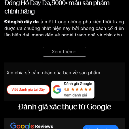
Đồng Hồ Dây Da, 5000+ mẫu sản phẩm
chính hãng
Đồng hồ dây da
là một trong những phụ kiện thời trang
được ưa chuộng nhất hiện nay bởi phong cách cổ điển
lẫn hiện đại, mang đến vẻ ngoài trang nhã và chỉn chu.
Bài viết của Vnlux dưới đây sẽ chia sẻ đến các bạn
một số lưu ý khi chọn mua mẫu đồng hồ hàng đầu tại
Xem thêm
đây.
Xin chia sẻ cảm nhận của bạn về sản phẩm
Viết đánh giá tại đây
Đánh giá xác thực từ Google
Reviews