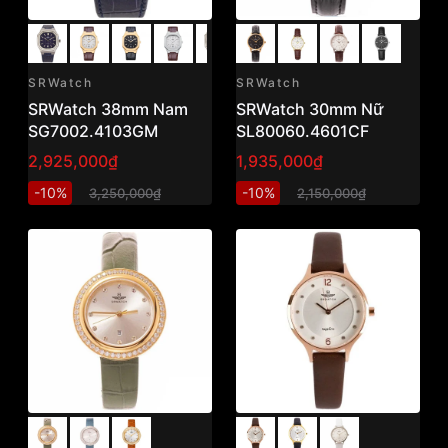
SRWatch
SRWatch
SRWatch 38mm Nam
SRWatch 30mm Nữ
SG7002.4103GM
SL80060.4601CF
2,925,000₫
1,935,000₫
-10%
-10%
3,250,000₫
2,150,000₫