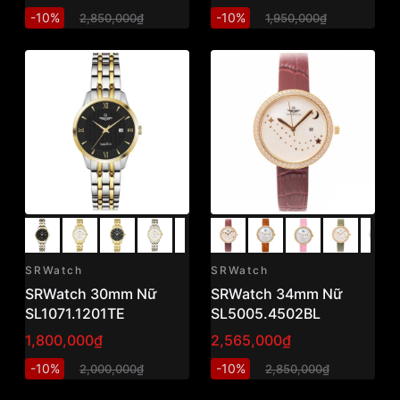
-10%
-10%
2,850,000₫
1,950,000₫
SRWatch
SRWatch
SRWatch 30mm Nữ
SRWatch 34mm Nữ
SL1071.1201TE
SL5005.4502BL
1,800,000₫
2,565,000₫
-10%
-10%
2,000,000₫
2,850,000₫