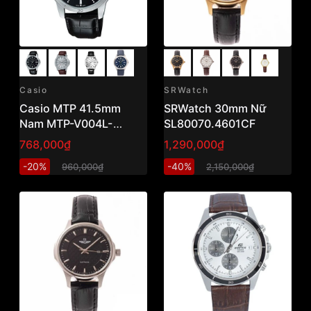
Casio
SRWatch
Casio MTP 41.5mm
SRWatch 30mm Nữ
Nam MTP-V004L-
SL80070.4601CF
1AUDF
768,000₫
1,290,000₫
-20%
-40%
960,000₫
2,150,000₫