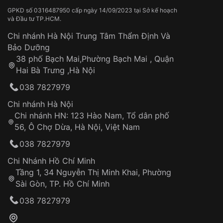
cá sấu thường cao hơn so với các loại da khác.
GPKD số 0316487950 cấp ngày 14/09/2023 tại Sở kế hoạch
và Đầu tư TP.HCM.
Da Simili
: Chất liệu da giả, có độ bền cao, chống
nước tốt. Dây da Simili thường có giá thành khá
Chi nhánh Hà Nội Trung Tâm Thẩm Định Và
rẻ, chất liệu cứng, khó lau chùi và nếu đeo quá
Bảo Dưỡng
lâu gây khó chịu cho cổ tay.
38 phố Bạch Mai,Phường Bạch Mai , Quận
Hai Bà Trưng ,Hà Nội
Da tổng hợp (PU)
: Chất liệu da giá rẻ, dễ dàng vệ
038 7827979
sinh, tuy nhiên độ bền và cảm giác đeo không
bằng da thật.
Chi nhánh Hà Nội
Chi nhánh HN: 123 Hào Nam, Tổ dân phố
56, Ô Chợ Dừa, Hà Nội, Việt Nam
038 7827979
Chi Nhánh Hồ Chí Minh
Tầng 1, 34 Nguyễn Thị Minh Khai, Phường
Sài Gòn, TP. Hồ Chí Minh
038 7827979