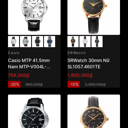
Casio
SRWatch
Casio MTP 41.5mm
SRWatch 30mm Nữ
Nam MTP-V004L-
SL1057.4601TE
7AUDF
768,000₫
1,800,000₫
-20%
-10%
960,000₫
2,000,000₫