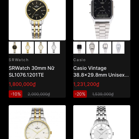
SRWatch
Casio
SRWatch 30mm Nữ
Casio Vintage
SL1076.1201TE
38.8x29.8mm Unisex
AQ-230A-1DMQ
1,800,000₫
1,231,200₫
-10%
-20%
2,000,000₫
1,539,000₫