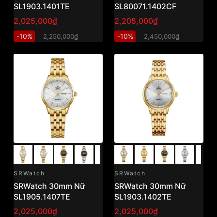
SL1903.1401TE
SL80071.1402CF
2,025,000₫
2,205,000₫
-10%
-10%
2,250,000₫
2,450,000₫
SRWatch
SRWatch
SRWatch 30mm Nữ
SRWatch 30mm Nữ
SL1905.1407TE
SL1903.1402TE
2,025,000₫
2,025,000₫