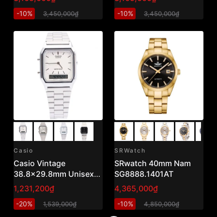
-10%
-10%
3,450,000₫
3,450,000₫
Casio
SRWatch
Casio Vintage
SRwatch 40mm Nam
38.8x29.8mm Unisex
SG8888.1401AT
AQ-230A-7DMQ
1,231,200₫
4,365,000₫
-20%
-10%
1,539,000₫
4,850,000₫