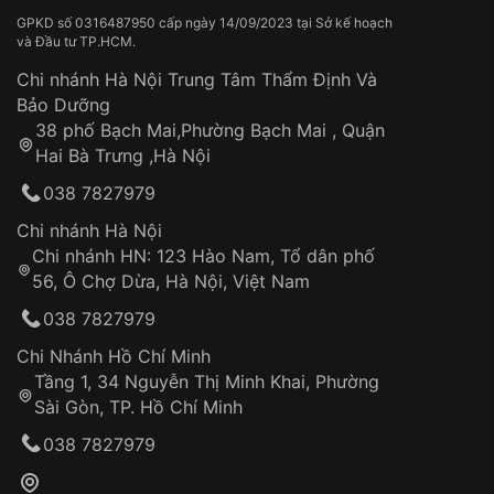
dây đeo khác.
GPKD số 0316487950 cấp ngày 14/09/2023 tại Sở kế hoạch
và Đầu tư TP.HCM.
Chi nhánh Hà Nội Trung Tâm Thẩm Định Và
Bảo Dưỡng
38 phố Bạch Mai,Phường Bạch Mai , Quận
Hai Bà Trưng ,Hà Nội
038 7827979
Chi nhánh Hà Nội
Chi nhánh HN: 123 Hào Nam, Tổ dân phố
56, Ô Chợ Dừa, Hà Nội, Việt Nam
038 7827979
Theo chất liệu dây đeo
Chi Nhánh Hồ Chí Minh
Theo phong cách
Tầng 1, 34 Nguyễn Thị Minh Khai, Phường
Đồng hồ dây kim loại thể thao:
thiết kế mạnh mẽ,
Sài Gòn, TP. Hồ Chí Minh
cá tính với mặt đồng hồ lớn và dây đeo dày. Loại
038 7827979
đồng hồ này phù hợp cho những người thích vận
động hoặc tham gia các hoạt động ngoài trời.