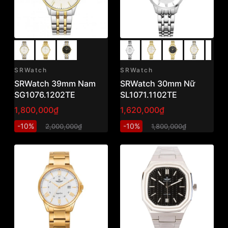
SRWatch
SRWatch
SRWatch 39mm Nam
SRWatch 30mm Nữ
SG1076.1202TE
SL1071.1102TE
1,800,000₫
1,620,000₫
-10%
-10%
2,000,000₫
1,800,000₫