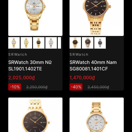
SRWatch
SRWatch
SRWatch 30mm Nữ
SRWatch 40mm Nam
SL1901.1402TE
SG80081.1401CF
2,025,000₫
1,470,000₫
-10%
-40%
2,250,000₫
2,450,000₫