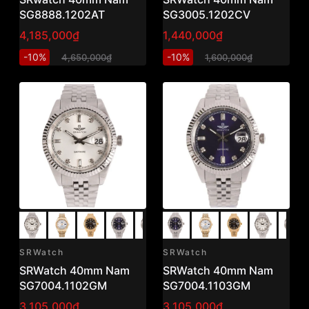
SG8888.1202AT
SG3005.1202CV
4,185,000₫
1,440,000₫
-10%
-10%
4,650,000₫
1,600,000₫
SRWatch
SRWatch
SRWatch 40mm Nam
SRWatch 40mm Nam
SG7004.1102GM
SG7004.1103GM
3,105,000₫
3,105,000₫