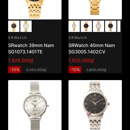
SRWatch
SRWatch
SRwatch 39mm Nam
SRWatch 40mm Nam
SG1073.1401TE
SG3005.1402CV
1,926,000₫
1,620,000₫
-10%
-10%
2,140,000₫
1,800,000₫