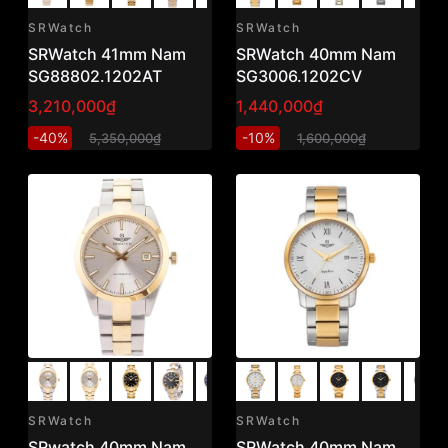
SRWatch
SRWatch
SRWatch 41mm Nam
SRWatch 40mm Nam
SG88802.1202AT
SG3006.1202CV
3,210,000₫
1,440,000₫
-40%
-10%
5,350,000₫
1,600,000₫
SRWatch
SRWatch
SRwatch 40mm Nam
SRWatch 40mm Nam