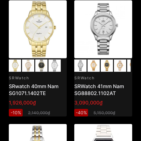
SRWatch
SRWatch
SRwatch 40mm Nam
SRWatch 41mm Nam
SG1071.1402TE
SG88802.1102AT
1,926,000₫
3,090,000₫
-10%
-40%
2,140,000₫
5,150,000₫