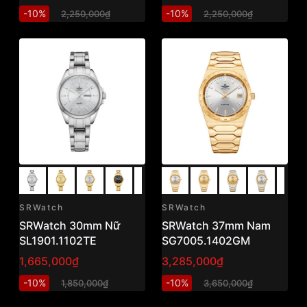
-10%
-10%
2,250,000₫
2,250,000₫
SRWatch
SRWatch
SRWatch 30mm Nữ
SRWatch 37mm Nam
SL1901.1102TE
SG7005.1402GM
1,665,000₫
3,285,000₫
-10%
-10%
1,850,000₫
3,650,000₫