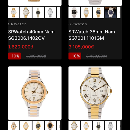
SRWatch
SRWatch
SRWatch 40mm Nam
SRWatch 38mm Nam
SG3006.1402CV
SG7001.1101GM
1,620,000₫
3,105,000₫
-10%
-10%
1,800,000₫
3,450,000₫