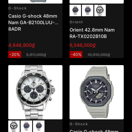
G-Shock
Casio G-shock 48mm
Nam GA-B2100LUU-
Orient
8ADR
Orient 42.8mm Nam
RA-TX0202B10B
4,648,800₫
6,546,000₫
-20%
-40%
5,811,000₫
10,910,000₫
G-Shock
Casio G-shock 48mm