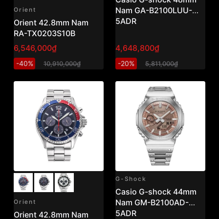
Nam GA-B2100LUU-
Orient
5ADR
Orient 42.8mm Nam
RA-TX0203S10B
6,546,000₫
4,648,800₫
-40%
-20%
10,910,000₫
5,811,000₫
G-Shock
Casio G-shock 44mm
Nam GM-B2100AD-
Orient
5ADR
Orient 42.8mm Nam