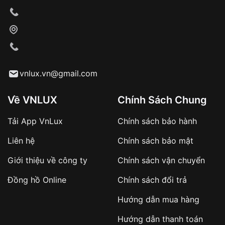
thiếu sáng.
Vỏ đồng hồ: Được làm từ nhiều vật liệu khác nhau
như kim loại, nhựa, da...
vnlux.vn@gmail.com
Về VNLUX
Chính Sách Chung
Tải App VnLux
Chính sách bảo hành
Liên hệ
Chính sách bảo mật
Giới thiệu về công ty
Chính sách vận chuyển
Đồng hồ Online
Chính sách đổi trả
Hướng dẫn mua hàng
Hướng dẫn thanh toán
Lợi ích không thể bỏ qua của đồng hồ năng lượng mặt