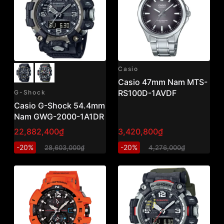
Casio
Casio 47mm Nam MTS-
RS100D-1AVDF
G-Shock
Casio G-Shock 54.4mm
Nam GWG-2000-1A1DR
22,882,400₫
3,420,800₫
-20%
-20%
28,603,000₫
4,276,000₫