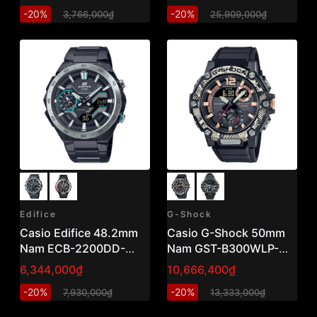
-20%
-20%
3,766,000₫
25,909,000₫
Edifice
G-Shock
Casio Edifice 48.2mm
Casio G-Shock 50mm
Nam ECB-2200DD-
Nam GST-B300WLP-
1ADF
1ADR
6,344,000₫
10,666,400₫
-20%
-20%
7,930,000₫
13,333,000₫