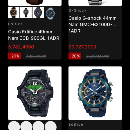
G-Shock
Casio G-shock 44mm
Nam GMC-B2100D-
Edifice
1ADR
Casio Edifice 49mm
Nam ECB-900GL-1ADR
5,782,400₫
20,727,200₫
-20%
-20%
7,228,000₫
25,909,000₫
Edifice