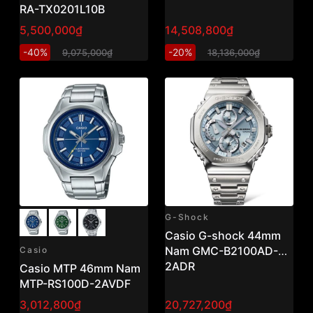
RA-TX0201L10B
5,500,000₫
14,508,800₫
-40%
-20%
9,075,000₫
18,136,000₫
G-Shock
Casio G-shock 44mm
Nam GMC-B2100AD-
Casio
2ADR
Casio MTP 46mm Nam
MTP-RS100D-2AVDF
3,012,800₫
20,727,200₫