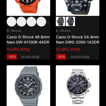
G-Shock
G-Shock
Casio G-Shock 48.8mm
Casio G-Shock 54.4mm
Nam GW-A1100R-4ADR
Nam GWG-2000-1A3DR
16,680,800₫
22,882,400₫
-20%
-20%
20,851,000₫
28,603,000₫