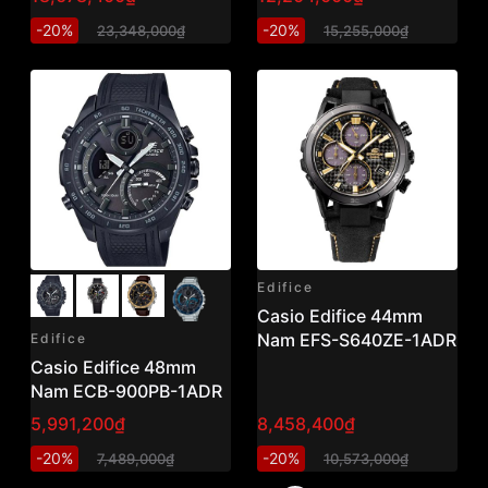
-20%
-20%
23,348,000₫
15,255,000₫
Edifice
Casio Edifice 44mm
Nam EFS-S640ZE-1ADR
Edifice
Casio Edifice 48mm
Nam ECB-900PB-1ADR
5,991,200₫
8,458,400₫
-20%
-20%
7,489,000₫
10,573,000₫