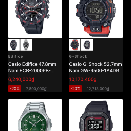
Edifice
G-Shock
Casio Edifice 47.8mm
Casio G-Shock 52.7mm
Nam ECB-2000PB-
Nam GW-9500-1A4DR
1ADF
6,240,000₫
10,170,400₫
-20%
-20%
7,800,000₫
12,713,000₫