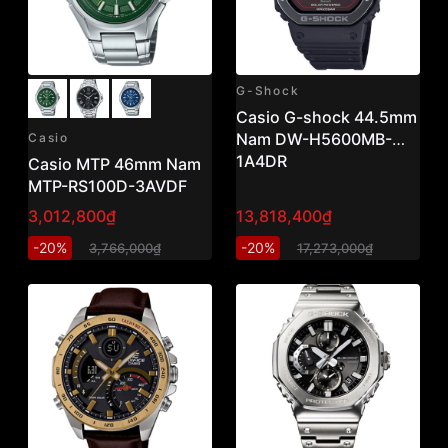
G-Shock
Casio G-shock 44.5mm
Nam DW-H5600MB-
Casio
1A4DR
Casio MTP 46mm Nam
MTP-RS100D-3AVDF
3,012,800₫
13,818,400₫
-20%
-20%
3,766,000₫
17,273,000₫