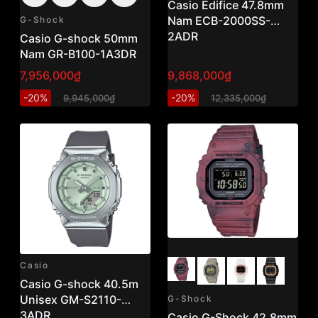
Casio Edifice 47.8mm
Nam ECB-2000SS-
G-Shock
2ADR
Casio G-shock 50mm
Nam GR-B100-1A3DR
7,956,000₫
9,868,000₫
-20%
-20%
9,945,000₫
12,335,000₫
Casio
Casio G-shock 40.5m
Unisex GM-S2110-
G-Shock
3ADR
Casio G-Shock 42.8mm