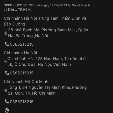
GPKD số 0316487950 cấp ngày 14/09/2023 tại Sở kế hoạch
Cấu tạo vượt trội khác biệt
và Đầu tư TP.HCM.
Đồng hồ năng lượng mặt trời là lựa chọn thông minh
Chi nhánh Hà Nội Trung Tâm Thẩm Định Và
cho những ai mong muốn sở hữu một chiếc đồng hồ
Bảo Dưỡng
bền bỉ, chính xác, đa tính năng và góp phần bảo vệ
38 phố Bạch Mai,Phường Bạch Mai , Quận
môi trường.
Hai Bà Trưng ,Hà Nội
Cấu tạo:
0585215215
Mặt đồng hồ: Được làm từ vật liệu trong suốt,
Chi nhánh Hà Nội
cho phép ánh sáng mặt trời chiếu vào pin mặt
Chi nhánh HN: 123 Hào Nam, Tổ dân phố
trời.
56, Ô Chợ Dừa, Hà Nội, Việt Nam
0585215215
Pin mặt trời: Chuyển hóa ánh sáng mặt trời thành
năng lượng điện.
Chi Nhánh Hồ Chí Minh
Tầng 1, 34 Nguyễn Thị Minh Khai, Phường
Bộ máy quartz: Sử dụng năng lượng điện từ pin
Sài Gòn, TP. Hồ Chí Minh
mặt trời để hoạt động.
0585215215
Pin dự trữ: Lưu trữ năng lượng điện dư thừa để
đảm bảo đồng hồ hoạt động trong điều kiện