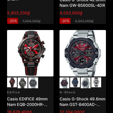
Nam GW-B5600SL-4DR
5,803,200₫
4,033,600₫
-20%
-20%
7,254,000₫
5,042,000₫
Edifice
G-Shock
Casio EDIFICE 49mm
Casio G-Shock 49.6mm
Nam EQB-2000HR-
Nam GST-B400AD-
1ADR
1A4DR
18,678,400₫
12,204,000₫