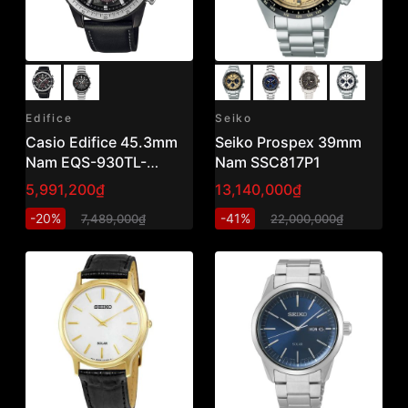
Edifice
Seiko
Casio Edifice 45.3mm
Seiko Prospex 39mm
Nam EQS-930TL-
Nam SSC817P1
1AVUDF
5,991,200₫
13,140,000₫
-20%
-41%
7,489,000₫
22,000,000₫