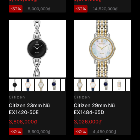
-32%
-32%
5,000,000₫
14,520,000₫
Citizen
Citizen
Citizen 23mm Nữ
Citizen 29mm Nữ
EX1420-50E
EX1484-65D
3,808,000₫
3,026,000₫
-32%
-32%
5,600,000₫
4,450,000₫