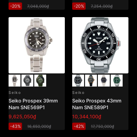
-20%
-20%
7,048,000₫
7,254,000₫
Seiko
Seiko
Seiko Prospex 39mm
Seiko Prospex 43mm
Nam SNE569P1
Nam SNE589P1
9,625,050₫
10,344,100₫
-43%
-42%
16,650,000₫
17,750,000₫