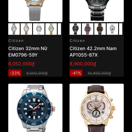
Citizen
Citizen
Citizen 32mm Nữ
Citizen 42.2mm Nam
EM0796-59Y
AP1055-87X
6,052,000₫
8,900,000₫
-33%
-41%
9,000,000₫
14,850,000₫