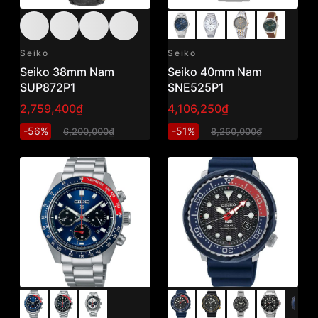
Seiko
Seiko
Seiko 38mm Nam
Seiko 40mm Nam
SUP872P1
SNE525P1
2,759,400₫
4,106,250₫
-56%
-51%
6,200,000₫
8,250,000₫