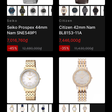
Seiko
Citizen
Seiko Prospex 44mm
Citizen 42mm Nam
Nam SNE549P1
BL8153-11A
7,016,760₫
7,446,000₫
-45%
-35%
12,680,000₫
11,430,000₫