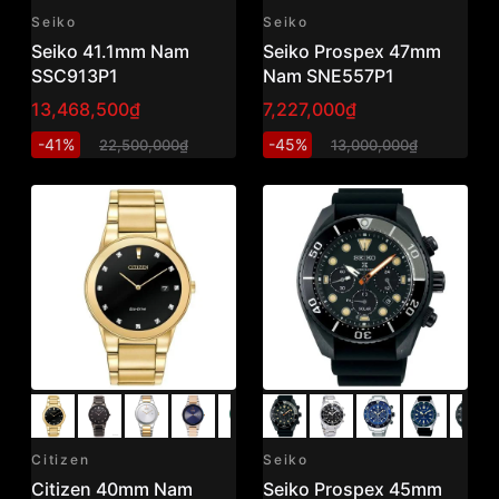
Seiko
Seiko
Seiko 41.1mm Nam
Seiko Prospex 47mm
SSC913P1
Nam SNE557P1
13,468,500₫
7,227,000₫
-41%
-45%
22,500,000₫
13,000,000₫
Citizen
Seiko
Citizen 40mm Nam
Seiko Prospex 45mm