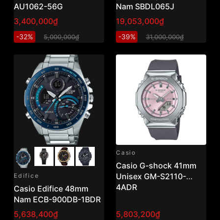
AU1062-56G
Nam SBDL065J
3,400,000₫
19,053,000₫
-32%
-39%
5,000,000₫
31,000,000₫
Casio
Casio G-shock 41mm
Unisex GM-S2110-
Edifice
4ADR
Casio Edifice 48mm
Nam ECB-900DB-1BDR
5,638,400₫
5,803,200₫