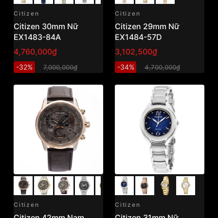
Citizen
Citizen
Citizen 30mm Nữ
Citizen 29mm Nữ
EX1483-84A
EX1484-57D
4,760,000₫
3,102,500₫
-32%
-34%
7,000,000₫
4,700,000₫
Citizen
Citizen
Citizen 42mm Nam
Citizen 31mm Nữ