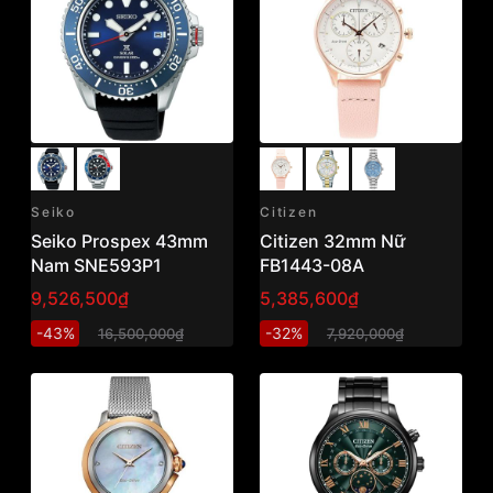
Seiko
Citizen
Seiko Prospex 43mm
Citizen 32mm Nữ
Nam SNE593P1
FB1443-08A
9,526,500₫
5,385,600₫
-43%
-32%
16,500,000₫
7,920,000₫