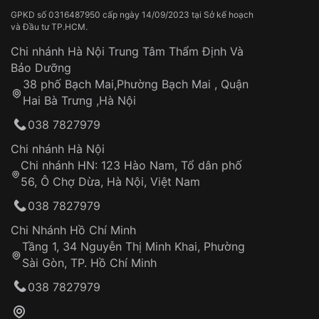
GPKD số 0316487950 cấp ngày 14/09/2023 tại Sở kế hoạch
Cấu tạo vượt trội khác biệt
và Đầu tư TP.HCM.
Đồng hồ năng lượng mặt trời là lựa chọn thông minh
Chi nhánh Hà Nội Trung Tâm Thẩm Định Và
cho những ai mong muốn sở hữu một chiếc đồng hồ
Bảo Dưỡng
bền bỉ, chính xác, đa tính năng và góp phần bảo vệ
38 phố Bạch Mai,Phường Bạch Mai , Quận
môi trường.
Hai Bà Trưng ,Hà Nội
Cấu tạo:
038 7827979
Mặt đồng hồ: Được làm từ vật liệu trong suốt,
Chi nhánh Hà Nội
cho phép ánh sáng mặt trời chiếu vào pin mặt
Chi nhánh HN: 123 Hào Nam, Tổ dân phố
trời.
56, Ô Chợ Dừa, Hà Nội, Việt Nam
038 7827979
Pin mặt trời: Chuyển hóa ánh sáng mặt trời thành
năng lượng điện.
Chi Nhánh Hồ Chí Minh
Tầng 1, 34 Nguyễn Thị Minh Khai, Phường
Bộ máy quartz: Sử dụng năng lượng điện từ pin
Sài Gòn, TP. Hồ Chí Minh
mặt trời để hoạt động.
038 7827979
Pin dự trữ: Lưu trữ năng lượng điện dư thừa để
đảm bảo đồng hồ hoạt động trong điều kiện