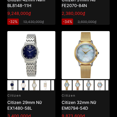
BL8148-11H
FE2070-84N
9,248,000₫
2,380,000₫
-32%
-34%
13,430,000₫
3,600,000₫
Citizen
Citizen
Citizen 29mm Nữ
Citizen 32mm Nữ
EX1480-58L
EM0794-54D
3,400,000₫
9,873,600₫