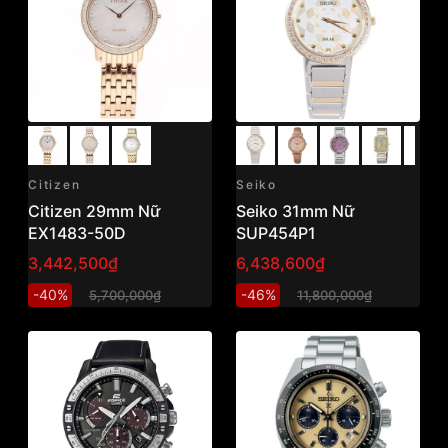
Citizen
Seiko
Citizen 29mm Nữ
Seiko 31mm Nữ
EX1483-50D
SUP454P1
3,442,500₫
6,438,600₫
-40%
-46%
5,700,000₫
11,800,000₫