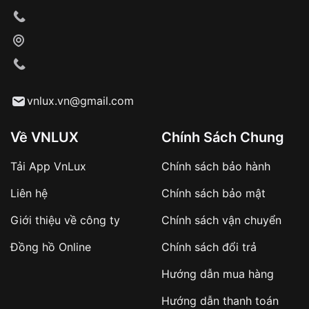
thiếu sáng.
Vỏ đồng hồ: Được làm từ nhiều vật liệu khác nhau
như kim loại, nhựa, da...
vnlux.vn@gmail.com
Về VNLUX
Chính Sách Chung
Tải App VnLux
Chính sách bảo hành
Liên hệ
Chính sách bảo mật
Giới thiệu về công ty
Chính sách vận chuyển
Đồng hồ Online
Chính sách đổi trả
Hướng dẫn mua hàng
Hướng dẫn thanh toán
Lợi ích không thể bỏ qua của đồng hồ năng lượng mặt