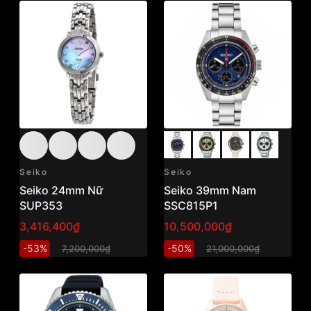
Seiko
Seiko
Seiko 24mm Nữ
Seiko 39mm Nam
SUP353
SSC815P1
3,416,400₫
10,500,000₫
-53%
-50%
7,200,000₫
21,000,000₫