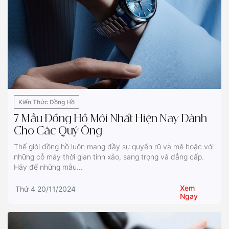
Kiến Thức Đồng Hồ
7 Mẫu Đồng Hồ Mới Nhất Hiện Nay Dành
Cho Các Quý Ông
Thế giới đồng hồ luôn mang đầy sự quyến rũ và mê hoặc với
những cỗ máy thời gian tinh xảo, sang trọng và đẳng cấp.
Hãy để những mẫu...
Xem
Thứ 4 20/11/2024
Ngay