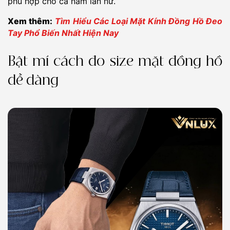
phù hợp cho cả nam lẫn nữ.
Xem thêm:
Tìm Hiểu Các Loại Mặt Kính Đồng Hồ Đeo
Tay Phổ Biến Nhất Hiện Nay
Bật mí cách đo size mặt đồng hồ
dễ dàng