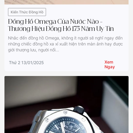
Kiến Thức Đồng Hồ
Đồng Hồ Omega Của Nước Nào –
Thương Hiệu Đồng Hồ 175 Năm Uy Tín
Nhắc đến đồng hồ Omega, không ít người sẽ nghĩ ngay đến
những chiếc đồng hồ xa xỉ xuất hiện trên màn ảnh hay được
giới thượng lưu, người nổi...
Xem
Thứ 2 13/01/2025
Ngay