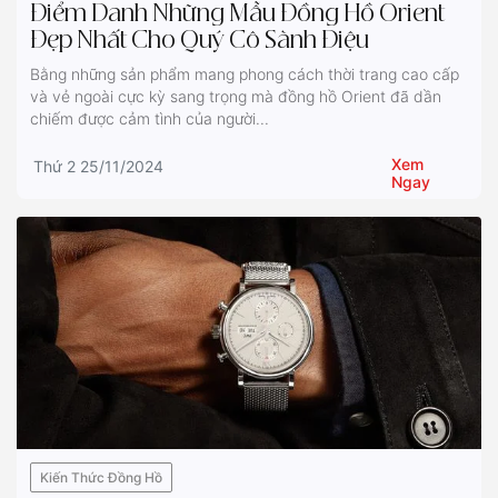
Điểm Danh Những Mẫu Đồng Hồ Orient
Đẹp Nhất Cho Quý Cô Sành Điệu
Bằng những sản phẩm mang phong cách thời trang cao cấp
và vẻ ngoài cực kỳ sang trọng mà đồng hồ Orient đã dần
chiếm được cảm tình của người...
Xem
Thứ 2 25/11/2024
Ngay
Kiến Thức Đồng Hồ