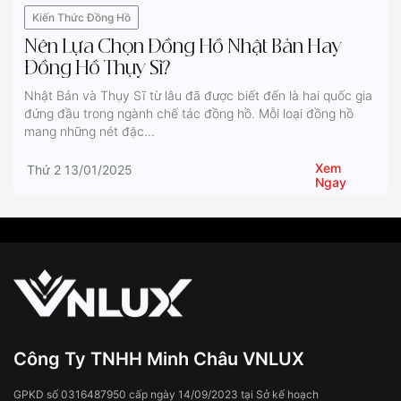
Kiến Thức Đồng Hồ
Nên Lựa Chọn Đồng Hồ Nhật Bản Hay
Đồng Hồ Thụy Sĩ?
Nhật Bản và Thụy Sĩ từ lâu đã được biết đến là hai quốc gia
đứng đầu trong ngành chế tác đồng hồ. Mỗi loại đồng hồ
mang những nét đặc...
Xem
Thứ 2 13/01/2025
Ngay
Công Ty TNHH Minh Châu VNLUX
GPKD số 0316487950 cấp ngày 14/09/2023 tại Sở kế hoạch