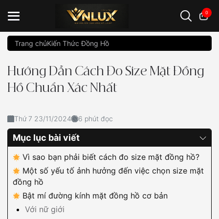
0
Trang chủ
Kiến Thức Đồng Hồ
Đồng hồ casio
đồng hồ G-Shock
đồng hồ Orient
...
Hướng Dẫn Cách Đo Size Mặt Đồng
Hồ Chuẩn Xác Nhất
Thứ 7 23/11/2024
6 phút đọc
Mục lục bài viết
Vì sao bạn phải biết cách đo size mặt đồng hồ?
Một số yếu tố ảnh hưởng đến việc chọn size mặt
đồng hồ
Bật mí đường kính mặt đồng hồ cơ bản
Với nữ giới