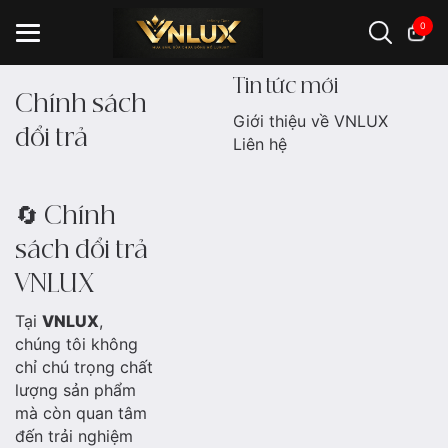
0
Tin tức mới
Chính sách
Giới thiệu về VNLUX
đổi trả
Đồng hồ casio
đồng hồ G-Shock
đồng hồ Orient
...
Liên hệ
🔄 Chính
sách đổi trả
VNLUX
Tại
VNLUX
,
chúng tôi không
chỉ chú trọng chất
lượng sản phẩm
mà còn quan tâm
đến trải nghiệm