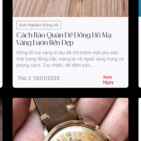
Kinh Nghiệm Đồng Hồ
Cách Bảo Quản Để Đồng Hồ Mạ
Vàng Luôn Bền Đẹp
Đồng hồ mạ vàng từ lâu đã trở thành một phụ kiện
thời trang đẳng cấp, mang lại vẻ ngoài sang trọng và
phong cách. Tuy nhiên, để đảm bảo...
Xem
Thứ 2 13/01/2025
Ngay