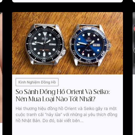
Kinh Nghiệm Đồng Hồ
So Sánh Đồng Hồ Orient Và Seiko:
Nên Mua Loại Nào Tốt Nhất?
Hai thương hiệu đồng hồ Orient và Seiko gây ra một
cuộc tranh cãi “nảy lửa” với những ai yêu thích đồng
hồ Nhật Bản. Do đó, bài viết bên...