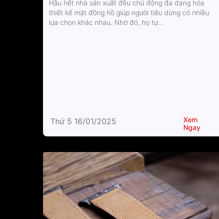
Hầu hết nhà sản xuất đều chủ động đa dạng hóa
thiết kế mặt đồng hồ giúp người tiêu dùng có nhiều
lựa chọn khác nhau. Nhờ đó, họ tự...
Xem
Thứ 5 16/01/2025
Ngay