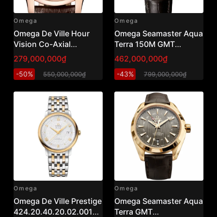
Omega
Omega
Omega De Ville Hour
Omega Seamaster Aqua
Vision Co-Axial
Terra 150M GMT
Chronometer
Chronograph 18K Rose
279,000,000₫
462,000,000₫
431.63.41.21.02.001
Gold 43mm
-50%
-43%
550,000,000₫
799,000,000₫
(41mm) – Đồng hồ nam
231.53.43.52.02.001 –
vàng khối 18K, đỉnh cao
Full Gold 18K – Brand
hoàn thiện của Omega
New Fullbox
Omega
Omega
Omega De Ville Prestige
Omega Seamaster Aqua
424.20.40.20.02.001
Terra GMT