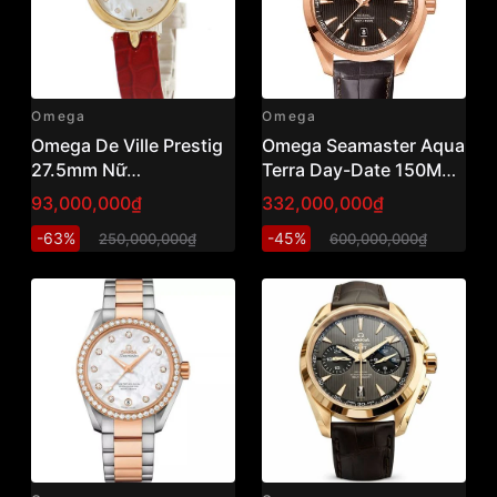
Omega
Omega
Omega De Ville Prestig
Omega Seamaster Aqua
27.5mm Nữ
Terra Day-Date 150M
424.53.27.60.55.001
41.5mm
93,000,000₫
332,000,000₫
Vàng Khối , Kim Cương
231.53.42.22.06.001 –
-63%
-45%
250,000,000₫
600,000,000₫
Full Gold 18K – Brand
New Fullbox