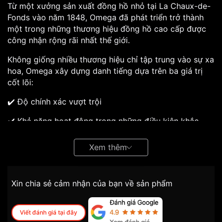
Từ một xưởng sản xuất đồng hồ nhỏ tại La Chaux-de-
Fonds vào năm 1848, Omega đã phát triển trở thành
một trong những thương hiệu đồng hồ cao cấp được
công nhận rộng rãi nhất thế giới.
Không giống nhiều thương hiệu chỉ tập trung vào sự xa
hoa, Omega xây dựng danh tiếng dựa trên ba giá trị
cốt lõi:
✔️ Độ chính xác vượt trội
✔️ Khả năng hoạt động trong những điều kiện khắc
nghiệt
Xem thêm
✔️ Tinh thần đổi mới không ngừng
Omega là thương hiệu đã đồng hành cùng những sự
kiện lịch sử quan trọng:
Xin chia sẻ cảm nhận của bạn về sản phẩm
Chiếc đồng hồ đầu tiên trên Mặt Trăng
Đơn vị bấm giờ chính thức của Olympic
Viết đánh giá tại đây