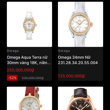
Omega
Omega
Omega Aqua Terra nữ
Omega 34mm Nữ
30mm vàng 18K, niềng
231.28.34.20.55.004
& cọc kim cương zin,
255,000,000₫
mặt MOP, máy Cal.8521
133,000,000₫
-52%
530,000,000₫
trữ cót 50h. Hàng new
fullbox tại VNLUX.