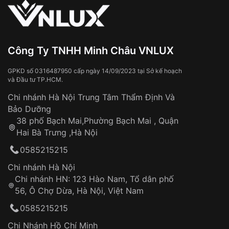
Louis Brandt, một người thợ đồng hồ trẻ tuổi với niềm
đam mê chế tác cơ khí chính xác, đã thành lập một
xưởng sản xuất đồng hồ bỏ túi nhỏ.
Ban đầu, ông tập trung vào việc lắp ráp những chiếc
Công Ty TNHH Minh Châu VNLUX
đồng hồ sử dụng linh kiện từ các nhà cung cấp địa
phương.
GPKD số 0316487950 cấp ngày 14/09/2023 tại Sở kế hoạch
và Đầu tư TP.HCM.
Những sản phẩm đầu tiên của Louis Brandt nổi tiếng
Chi nhánh Hà Nội Trung Tâm Thẩm Định Và
nhờ:
Bảo Dưỡng
38 phố Bạch Mai,Phường Bạch Mai , Quận
✔️ Độ hoàn thiện tốt
Hai Bà Trưng ,Hà Nội
✔️ Độ chính xác cao
0585215215
✔️ Khả năng vận hành ổn định
Chi nhánh Hà Nội
Chi nhánh HN: 123 Hào Nam, Tổ dân phố
Sau nhiều năm phát triển, công ty dần mở rộng và trở
56, Ô Chợ Dừa, Hà Nội, Việt Nam
thành một trong những nhà sản xuất đồng hồ quan
trọng tại Thụy Sĩ.
0585215215
Chi Nhánh Hồ Chí Minh