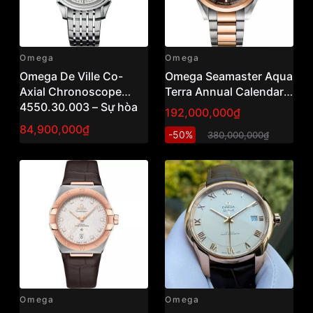
Omega
Omega
Omega De Ville Co-
Omega Seamaster Aqua
Axial Chronoscope
Terra Annual Calendar
4550.30.003 – Sự hòa
231.20.43.22.06.002
192,000,000₫
quyện giữa đẳng cấp cổ
(43mm) – Đồng hồ nam
84,900,000₫
-50%
380,000,000₫
điển và hiệu suất hiện
vàng hồng 18K, lịch
đại 41mm
năm cao cấp Thụy Sỹ
Omega
Omega