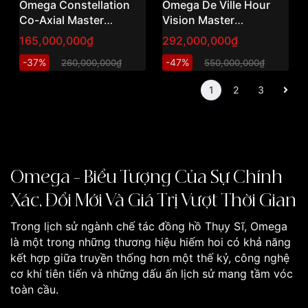
Omega Constellation
Omega De Ville Hour
Co-Axial Master
Vision Master
Chronometer
Chronometer Sedna
165,000,000₫
292,000,000₫
131.23.39.20.52.001
Gold 18K 41mm
-37%
-47%
260,000,000₫
550,000,000₫
(39mm) – Đồng hồ demi
433.53.41.21.02.001 –
vàng hồng 18K đính
Full Gold 18K – Fullbox
1
2
3
kim cương cao cấp
New
Omega – Biểu Tượng Của Sự Chính
Xác, Đổi Mới Và Giá Trị Vượt Thời Gian
Trong lịch sử ngành chế tác đồng hồ Thụy Sĩ, Omega
là một trong những thương hiệu hiếm hoi có khả năng
kết hợp giữa truyền thống hơn một thế kỷ, công nghệ
cơ khí tiên tiến và những dấu ấn lịch sử mang tầm vóc
toàn cầu.