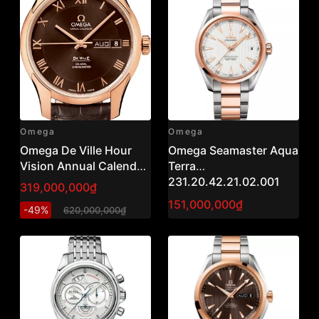
Omega
Omega
Omega De Ville Hour
Omega Seamaster Aqua
Vision Annual Calendar
Terra
Co-Axial Chronometer
231.20.42.21.02.001
319,000,000₫
431.53.41.22.13.001
41,5 mm,dày 13
151,000,000₫
-49%
620,000,000₫
(41mm)
mm,99% full box, sổ
,thẻ