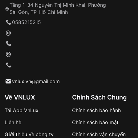
1885 – Bước tiến với bộ máy Labrador
Tầng 1, 34 Nguyễn Thị Minh Khai, Phường
Sài Gòn, TP. Hồ Chí Minh
Sau khi Louis Brandt qua đời, hai người con trai Louis-
0585215215
Paul và César Brandt tiếp tục phát triển công ty.
Năm 1885, họ giới thiệu bộ máy Labrador.
Đây là một trong những bộ máy quan trọng giúp
thương hiệu cải thiện độ chính xác và khả năng sản
xuất.
Tuy nhiên, bước ngoặt lớn nhất vẫn đến vào năm 1894.
vnlux.vn@gmail.com
1894 – Bộ máy Omega 19 lignes ra đời
Về VNLUX
Chính Sách Chung
Năm 1894 là cột mốc quan trọng nhất trong lịch sử
thương hiệu.
Tải App VnLux
Chính sách bảo hành
Công ty giới thiệu bộ máy:
Liên hệ
Chính sách bảo mật
Giới thiệu về công ty
Chính sách vận chuyển
Omega Calibre