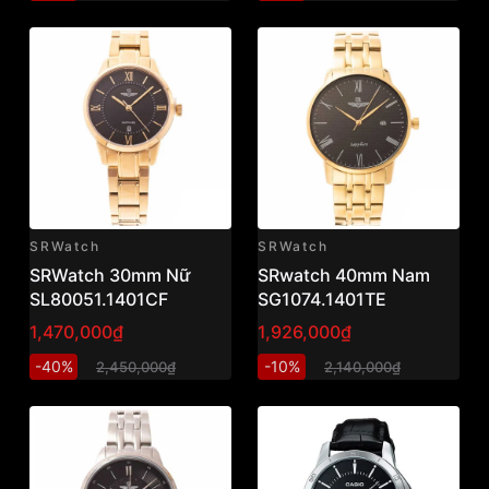
SRWatch
SRWatch
SRWatch 30mm Nữ
SRwatch 40mm Nam
SL80051.1401CF
SG1074.1401TE
1,470,000₫
1,926,000₫
-40%
-10%
2,450,000₫
2,140,000₫