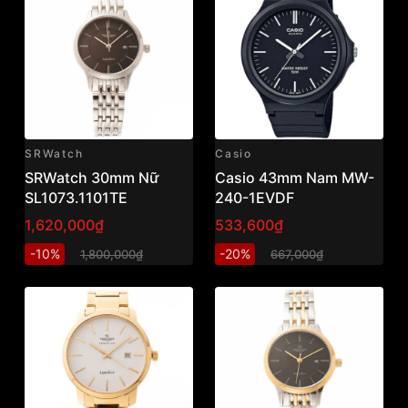
SRWatch
Casio
SRWatch 30mm Nữ
Casio 43mm Nam MW-
SL1073.1101TE
240-1EVDF
1,620,000₫
533,600₫
-10%
-20%
1,800,000₫
667,000₫