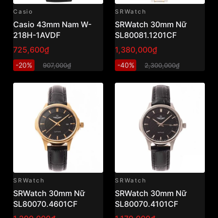
Casio
SRWatch
Casio 43mm Nam W-
SRWatch 30mm Nữ
218H-1AVDF
SL80081.1201CF
725,600₫
1,380,000₫
-20%
-40%
907,000₫
2,300,000₫
SRWatch
SRWatch
SRWatch 30mm Nữ
SRWatch 30mm Nữ
SL80070.4601CF
SL80070.4101CF