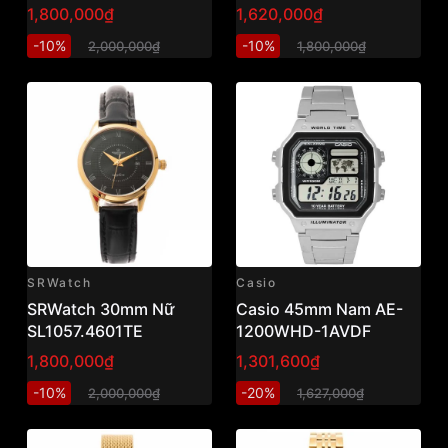
1,800,000₫
1,620,000₫
-10%
-10%
2,000,000₫
1,800,000₫
SRWatch
Casio
SRWatch 30mm Nữ
Casio 45mm Nam AE-
SL1057.4601TE
1200WHD-1AVDF
1,800,000₫
1,301,600₫
-10%
-20%
2,000,000₫
1,627,000₫