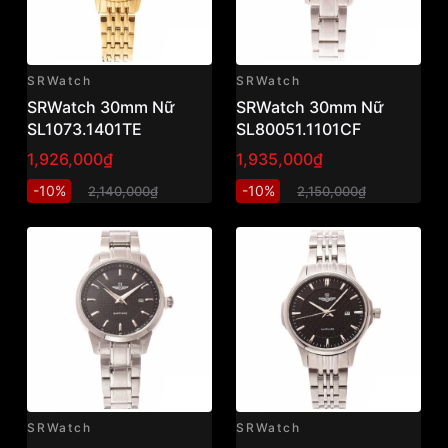
SRWatch
SRWatch
SRWatch 30mm Nữ
SRWatch 30mm Nữ
SL1073.1401TE
SL80051.1101CF
1,926,000₫
1,935,000₫
-10%
-10%
2,140,000₫
2,150,000₫
SRWatch
SRWatch