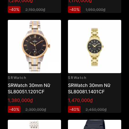
1,290,000₫
1,170,000₫
-40%
-40%
2,150,000₫
1,950,000₫
SRWatch
SRWatch
SRWatch 30mm Nữ
SRWatch 30mm Nữ
SL80051.1201CF
SL80081.1401CF
1,380,000₫
1,470,000₫
-40%
-40%
2,300,000₫
2,450,000₫