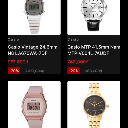
Casio
Casio
Casio Vintage 24.6mm
Casio MTP 41.5mm Nam
Nữ LA670WA-7DF
MTP-V004L-7AUDF
981,600₫
768,000₫
-20%
-20%
1,227,000₫
960,000₫