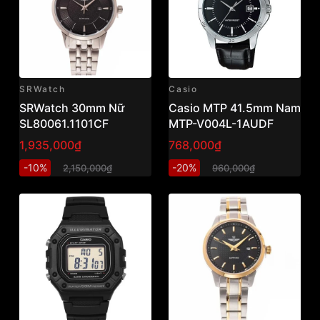
SRWatch
Casio
SRWatch 30mm Nữ
Casio MTP 41.5mm Nam
SL80061.1101CF
MTP-V004L-1AUDF
1,935,000₫
768,000₫
-10%
-20%
2,150,000₫
960,000₫