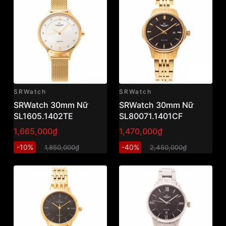
SRWatch
SRWatch
SRWatch 30mm Nữ
SRWatch 30mm Nữ
SL1605.1402TE
SL80071.1401CF
1,665,000₫
1,470,000₫
-10%
-40%
1,850,000₫
2,450,000₫