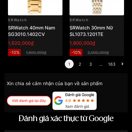
SRWatch
SRWatch
SRWatch 40mm Nam
SRWatch 30mm Nữ
SG3010.1402CV
SL1073.1201TE
1,620,000₫
1,800,000₫
-10%
-10%
1,800,000₫
2,000,000₫
1
2
3
…
163
Xin chia sẻ cảm nhận của bạn về sản phẩm
Viết đánh giá tại đây
Đánh giá xác thực từ Google