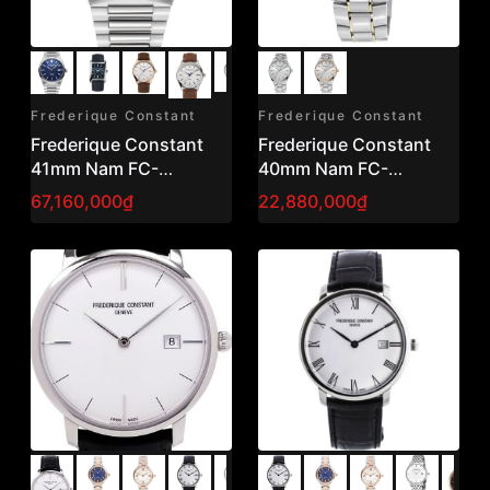
Frederique Constant
Frederique Constant
Frederique Constant
Frederique Constant
41mm Nam FC-
40mm Nam FC-
303N4NH6B
230SS5B3B
67,160,000₫
22,880,000₫