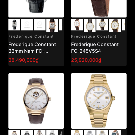
Frederique Constant
Frederique Constant
Frederique Constant
Frederique Constant
33mm Nam FC-
FC-245V5S4
310MC4S36
38,490,000₫
25,920,000₫