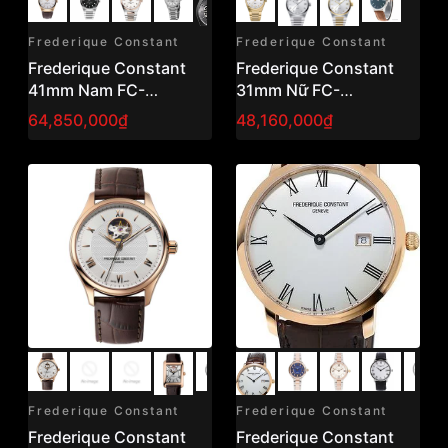
Frederique Constant
Frederique Constant
Frederique Constant
Frederique Constant
41mm Nam FC-
31mm Nữ FC-
310V4NH4
240VD2NH5B
64,850,000₫
48,160,000₫
Frederique Constant
Frederique Constant
Frederique Constant
Frederique Constant