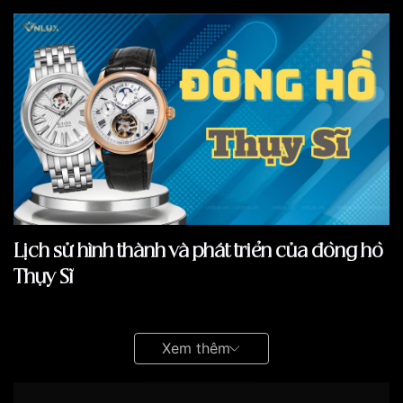
Lịch sử hình thành và phát triển của đồng hồ
Thụy Sĩ
Lịch sử chế tác
đồng hồ Thụy Sĩ
trải dài hơn 5 thế kỷ,
gắn liền với những giai đoạn thăng trầm và những
Xem thêm
bước tiến vượt bậc, khẳng định vị thế dẫn đầu trong
ngành công nghiệp đồng hồ thế giới. Hãy cùng khám
phá hành trình lịch sử này: