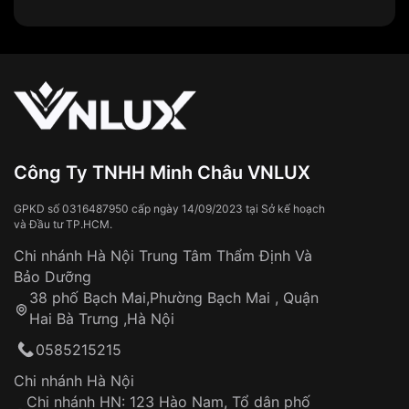
Locle.
2. Phát triển:
Thế kỷ 18:
Sự ra đời của đồng hồ bỏ túi có kim
phút, giây và lịch giúp nâng cao độ chính xác và
tính năng của đồng hồ.
Thế kỷ 19:
Cách mạng công nghiệp thúc đẩy sản
xuất đồng hồ hàng loạt, đưa
đồng hồ Thụy Sĩ
Công Ty TNHH Minh Châu VNLUX
đến với nhiều người hơn.
Đầu thế kỷ 20:
Các thương hiệu
đồng hồ Thụy Sĩ
GPKD số 0316487950 cấp ngày 14/09/2023 tại Sở kế hoạch
nổi tiếng như Rolex, Omega, Patek Philippe,
và Đầu tư TP.HCM.
Audemars Piguet lần lượt ra đời, khẳng định đẳng
Chi nhánh Hà Nội Trung Tâm Thẩm Định Và
cấp và vị thế trên thị trường quốc tế.
Bảo Dưỡng
38 phố Bạch Mai,Phường Bạch Mai , Quận
3. Những cột mốc quan trọng:
Hai Bà Trưng ,Hà Nội
1848:
Abraham-Louis Breguet phát minh ra hệ
0585215215
thống lò xo cân bằng, cải thiện đáng kể độ chính
xác của đồng hồ.
Chi nhánh Hà Nội
1869:
Georges Favre-Jacot thành lập thương
Chi nhánh HN: 123 Hào Nam, Tổ dân phố