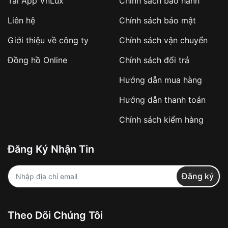
Tải App VnLux
Chính sách bảo hành
năng chống xước, va đập tốt.
Liên hệ
Chính sách bảo mật
Bộ máy bên trong
đồng hồ Thụy Sĩ
được lắp ráp
tỉ mỉ, chính xác với độ sai số cực thấp, mang đến
Giới thiệu về công ty
Chính sách vận chuyển
khả năng hoạt động ổn định và lâu dài.
Đồng hồ Online
Chính sách đổi trả
Nhiều mẫu
đồng hồ Thụy Sĩ
còn được trang bị
các tính năng phức tạp như lịch vạn niên,
Hướng dẫn mua hàng
chronograph, tourbillon,...
Hướng dẫn thanh toán
Thiết kế đẳng cấp, sang trọng được giới quý tộc săn đón
Chính sách kiểm hàng
Đăng Ký Nhận Tin
Đăng ký
Theo Dõi Chúng Tôi