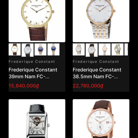
Frederique Constant
Frederique Constant
Frederique Constant
Frederique Constant
39mm Nam FC-
38.5mm Nam FC-
200RS5S35
200V5S32B
15,840,000₫
22,760,000₫