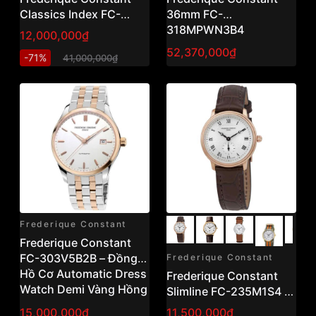
Classics Index FC-
36mm FC-
303NN5B6B – Đồng Hồ
318MPWN3B4
12,000,000₫
Cơ Automatic Thụy Sĩ
52,370,000₫
-71%
41,000,000₫
Mặt Xanh 40mm
Frederique Constant
Frederique Constant
FC-303V5B2B – Đồng
Frederique Constant
Hồ Cơ Automatic Dress
Frederique Constant
Watch Demi Vàng Hồng
Slimline FC-235M1S4 –
40mm
Đồng Hồ Nữ Quartz
15,000,000₫
11,500,000₫