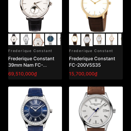
Frederique Constant
Frederique Constant
Frederique Constant
Frederique Constant
39mm Nam FC-
FC-200V5S35
703S3S6
69,510,000₫
15,700,000₫