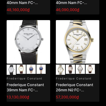
40mm Nam FC-
40mm Nam FC-
310MV5B4
306MR4S4
48,160,000₫
46,090,000₫
Frederique Constant
Frederique Constant
Frederique Constant
Frederique Constant
39mm Nam FC-
26mm Nữ FC-
200RS5S36
303V2NH3B
13,130,000₫
57,200,000₫