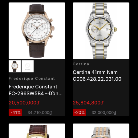
Certina
Certina 41mm Nam
C006.428.22.031.00
Frederique Constant
Frederique Constant
FC-296SW5B4 – Đồng
Hồ Quartz
20,500,000₫
25,804,800₫
Chronograph 40mm
-41%
-20%
34,710,000₫
32,000,000₫
Thụy Sỹ