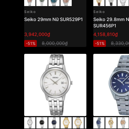
Seiko
Seiko
Seiko 29mm Nữ SUR529P1
Seiko 29.8mm 
SUR456P1
3,942,000₫
4,158,810₫
8,000,000₫
8,330,0
-51%
-51%