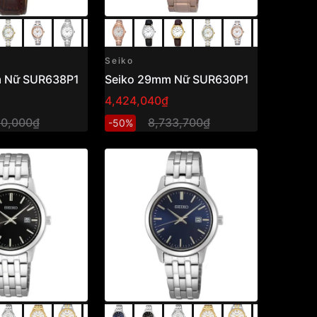
Seiko
m Nữ SUR638P1
Seiko 29mm Nữ SUR630P1
4,424,040₫
50,000₫
8,733,700₫
-50%