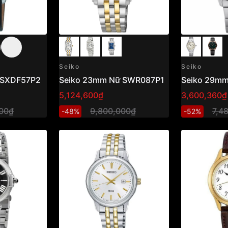
Seiko
Seiko
 SXDF57P2
Seiko 23mm Nữ SWR087P1
Seiko 29m
5,124,600₫
3,600,360₫
00₫
9,800,000₫
7,4
-48%
-52%