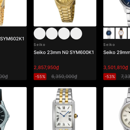
 SYM602K1
Seiko
Seiko
Seiko 23mm Nữ SYM600K1
Seiko 29m
2,857,950₫
3,501,810₫
00₫
6,350,000₫
7,3
-55%
-53%