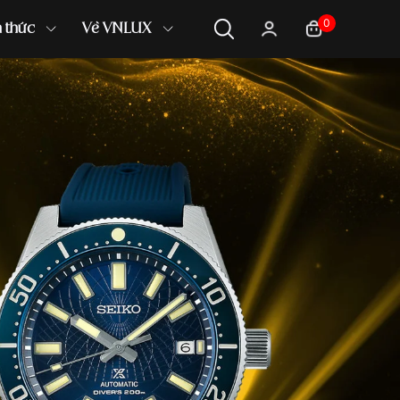
0
n thức
Về VNLUX