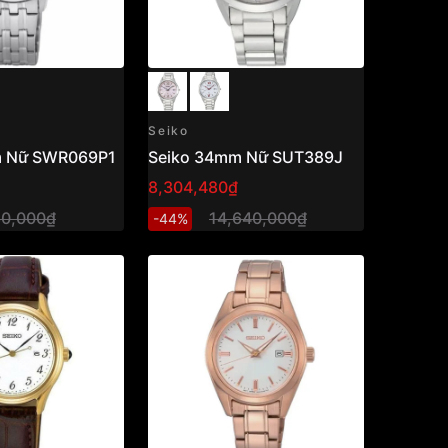
Seiko
m Nữ SWR069P1
Seiko 34mm Nữ SUT389J
8,304,480₫
80,000₫
14,640,000₫
-44%