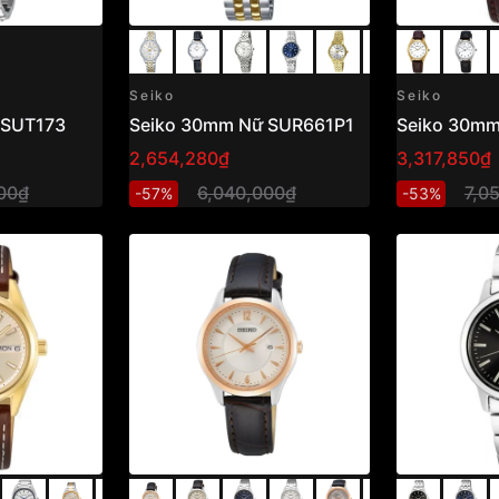
Seiko
Seiko
 SUT173
Seiko 30mm Nữ SUR661P1
Seiko 30m
2,654,280₫
3,317,850₫
00₫
6,040,000₫
7,0
-57%
-53%