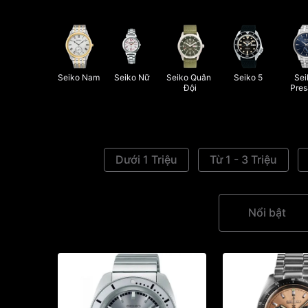
Seiko Nam
Seiko Nữ
Seiko Quân 
Seiko 5
Sei
Đội
Pre
Dưới 1 Triệu
Từ 1 - 3 Triệu
Nổi bật