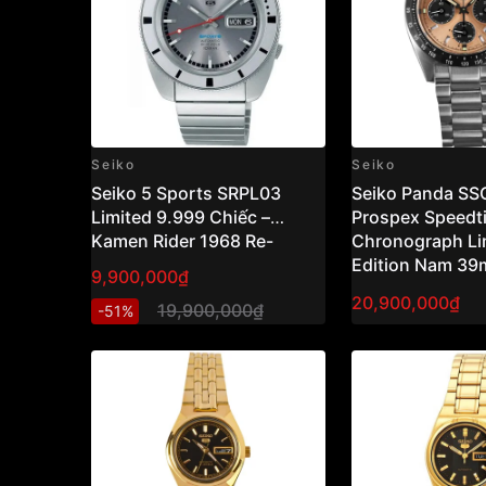
Seiko
Seiko
Seiko 5 Sports SRPL03
Seiko Panda SS
Limited 9.999 Chiếc –
Prospex Speedti
Kamen Rider 1968 Re-
Chronograph Li
creation 38.5mm
Edition Nam 3
9,900,000₫
20,900,000₫
19,900,000₫
-51%