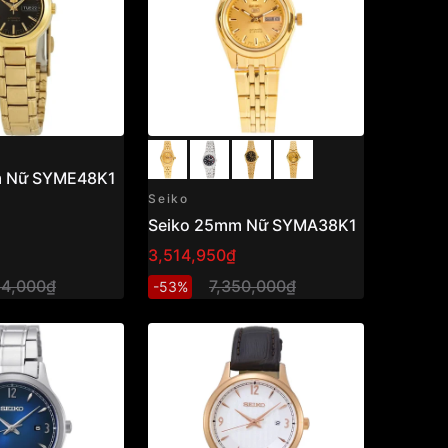
m Nữ SYME48K1
Seiko
Seiko 25mm Nữ SYMA38K1
3,514,950₫
64,000₫
7,350,000₫
-53%