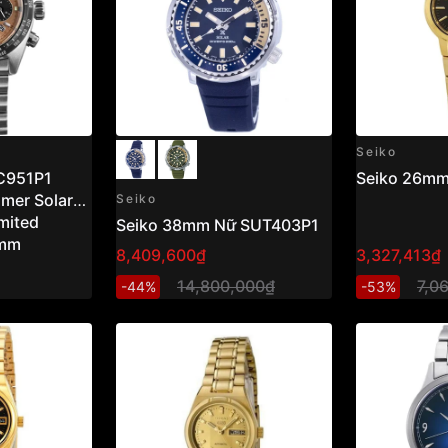
Seiko
C951P1
Seiko 26m
mer Solar
Seiko
mited
Seiko 38mm Nữ SUT403P1
9mm
8,409,600₫
3,327,413₫
14,800,000₫
7,0
-44%
-53%