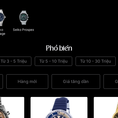
ko 
Seiko Prospex
sage
Phổ biến
Từ 3 - 5 Triệu
Từ 5 - 10 Triệu
Từ 10 - 30 Triệu
Hàng mới
Giá tăng dần
G