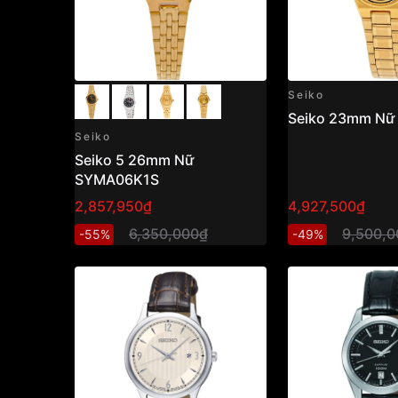
Seiko
Seiko 23mm Nữ
Seiko
Seiko 5 26mm Nữ
SYMA06K1S
2,857,950₫
4,927,500₫
6,350,000₫
9,500,0
-55%
-49%