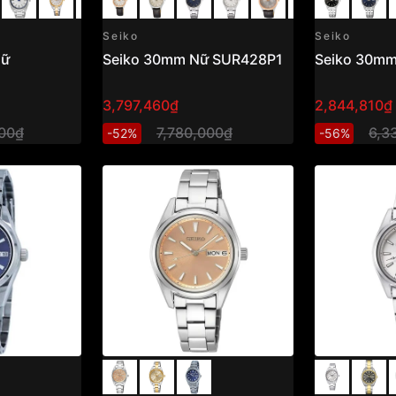
Seiko
Seiko
Nữ
Seiko 30mm Nữ SUR428P1
Seiko 30m
3,797,460₫
2,844,810₫
00₫
7,780,000₫
6,3
-52%
-56%