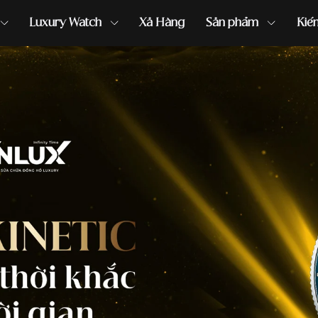
Luxury Watch
Xả Hàng
Sản phẩm
Kiế
ồng hồ G-Shock
đồng hồ Orient
...