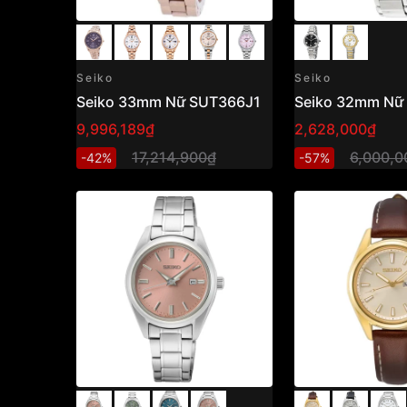
Seiko
Seiko
Seiko 33mm Nữ SUT366J1
Seiko 32mm Nữ
9,996,189₫
2,628,000₫
17,214,900₫
6,000,0
-42%
-57%