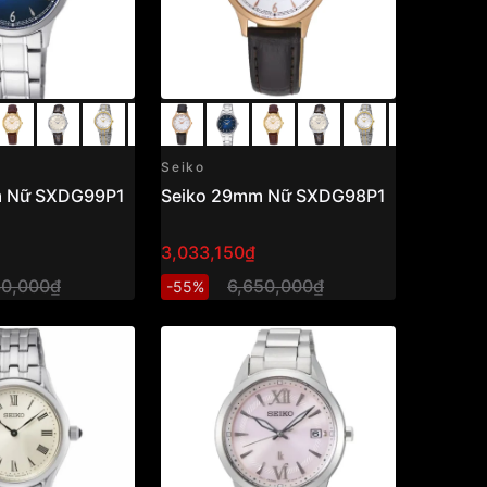
Seiko
m Nữ SXDG99P1
Seiko 29mm Nữ SXDG98P1
3,033,150₫
30,000₫
6,650,000₫
-55%