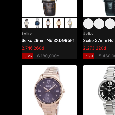
Seiko
Seiko
Seiko 29mm Nữ SXDG95P1
Seiko 27mm Nữ
2,746,260₫
2,273,220₫
6,180,000₫
5,460,0
-56%
-59%