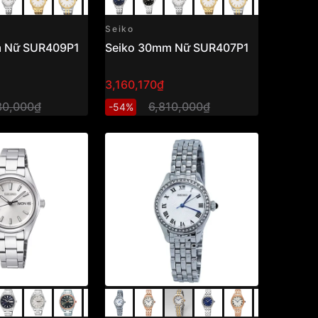
Seiko
m Nữ SUR409P1
Seiko 30mm Nữ SUR407P1
3,160,170₫
30,000₫
6,810,000₫
-54%