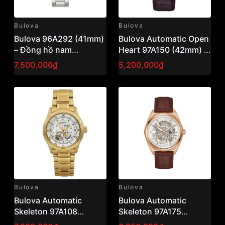
Bulova
Bulova
Bulova 96A292 (41mm)
Bulova Automatic Open
– Đồng hồ nam
Heart 97A150 (42mm) –
Automatic Skeleton,
Đồng hồ nam cơ hở tim,
7,500,000₫
5,200,000₫
thiết kế lộ máy ấn tượng
phong cách cổ điển
sang trọn
Bulova
Bulova
Bulova Automatic
Bulova Automatic
Skeleton 97A108
Skeleton 97A175
(42mm) – Đồng hồ nam
(41mm) – Đồng hồ nam