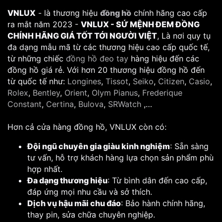
VNLUX
- là thương hiệu
đồng hồ
chính hãng cao cấp
ra mắt năm 2023 -
VNLUX - SỨ MỆNH ĐEM ĐỒNG
CHÍNH HÃNG GIÁ TỐT TỚI NGƯỜI VIỆT
, Là nơi quy tụ
đa dạng mẫu mã từ các thương hiệu cao cấp quốc tế,
từ những chiếc
đồng hồ đeo tay
hàng hiệu đến các
đồng hồ giá rẻ. Với hơn 20 thương hiệu đồng hồ đến
từ quốc tế như:
Longines
,
Tissot
,
Seiko
,
Citizen
,
Casio
,
Rolex
,
Bentley
,
Orient
,
Olym Pianus
,
Frederique
Constant
,
Certina
,
Bulova
,
SRWatch
,…
Hơn cả cửa hàng đồng hồ, VNLUX còn có:
Đội ngũ chuyên gia giàu kinh nghiệm
: Sẵn sàng
tư vấn, hỗ trợ khách hàng lựa chọn sản phẩm phù
hợp nhất.
Đa dạng thương hiệu
: Từ bình dân đến cao cấp,
đáp ứng mọi nhu cầu và sở thích.
Dịch vụ hậu mãi chu đáo
: Bảo hành chính hãng,
thay pin, sửa chữa chuyên nghiệp.