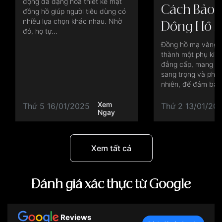
động đa dạng hóa thiết kế mặt
Tốt
Cách Bảo 
đồng hồ giúp người tiêu dùng có
nhiều lựa chọn khác nhau. Nhờ
Đồng Hồ M
đó, họ tự...
Luôn Bền 
Đồng hồ mạ vàng từ
thành một phụ kiện
đẳng cấp, mang lại
sang trọng và pho
nhiên, để đảm bảo.
Xem
Thứ 5 16/01/2025
Thứ 2 13/01/20
Ngay
Xem tất cả
Đánh giá xác thực từ Google
Reviews