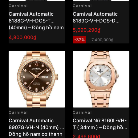
Carnival
Carnival
Carnival Automatic
Carnival Automatic
8188G-VH-DCS-T
8189G-VH-DCS-D
(40mm) – Đồng hồ nam
(40mm) – Đồng hồ nam
5,090,290₫
cơ thanh lịch, thiết kế
cơ thanh lịch, mặt số
4,800,000₫
-32%
7,400,000₫
sang trọng hiện đại
sang trọng
Carnival
Carnival
Carnival Automatic
Carnival Nữ 8160L-VH-
8907G-VH-N (40mm) –
T ( 34mm ) – Đồng hồ
Đồng hồ nam cơ thanh
nữ thanh lịch, thiết kế
2,496,600₫