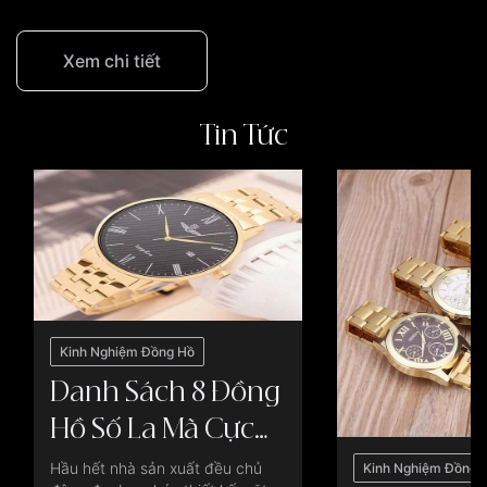
Xem chi tiết
Tin Tức
Kinh Nghiệm Đồng Hồ
Danh Sách 8 Đồng
Hồ Số La Mã Cực
Đẹp, Cực Chất, Giá
Hầu hết nhà sản xuất đều chủ
Kinh Nghiệm Đồng 