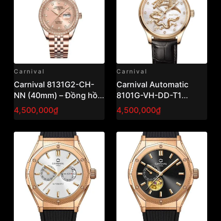
Carnival
Carnival
Carnival 8131G2-CH-
Carnival Automatic
NN (40mm) – Đồng hồ
8101G-VH-DD-T1
nam Automatic Dress
(40mm) – Đồng hồ nam
4,500,000₫
4,500,000₫
Watch, thiết kế thanh
cơ lịch lãm, thiết kế
lịch cổ điển
sang trọng dễ đeo