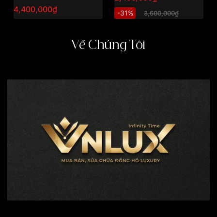
lịch, thiết kế cổ điển dễ
tinh tế dễ đeo
4,400,000₫
-31%
3,600,000₫
đeo
Về Chúng Tôi