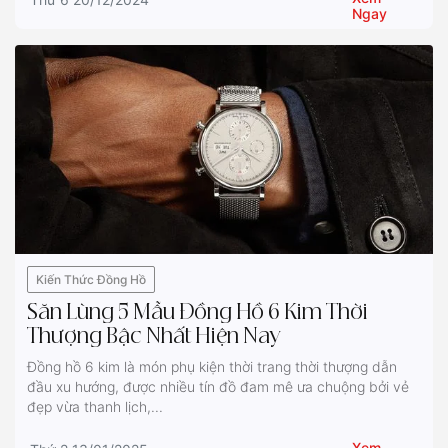
Ngay
Kiến Thức Đồng Hồ
Săn Lùng 5 Mẫu Đồng Hồ 6 Kim Thời
Thượng Bậc Nhất Hiện Nay
Đồng hồ 6 kim là món phụ kiện thời trang thời thượng dẫn
đầu xu hướng, được nhiều tín đồ đam mê ưa chuộng bởi vẻ
đẹp vừa thanh lịch,...
Xem