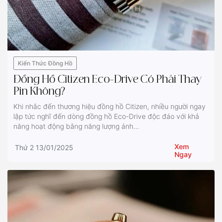
Kiến Thức Đồng Hồ
Đồng Hồ Citizen Eco-Drive Có Phải Thay
Pin Không?
Khi nhắc đến thương hiệu đồng hồ Citizen, nhiều người ngay
lập tức nghĩ đến dòng đồng hồ Eco-Drive độc đáo với khả
năng hoạt động bằng năng lượng ánh...
Xem
Thứ 2 13/01/2025
Ngay