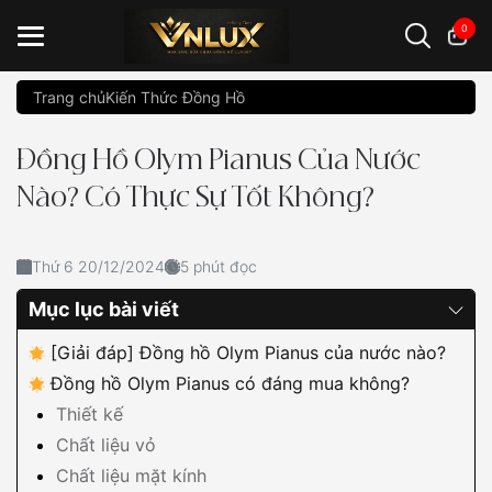
0
Trang chủ
Kiến Thức Đồng Hồ
Đồng hồ casio
đồng hồ G-Shock
đồng hồ Orient
...
Đồng Hồ Olym Pianus Của Nước
Nào? Có Thực Sự Tốt Không?
Thứ 6 20/12/2024
5 phút đọc
Mục lục bài viết
[Giải đáp] Đồng hồ Olym Pianus của nước nào?
Đồng hồ Olym Pianus có đáng mua không?
Thiết kế
Chất liệu vỏ
Chất liệu mặt kính