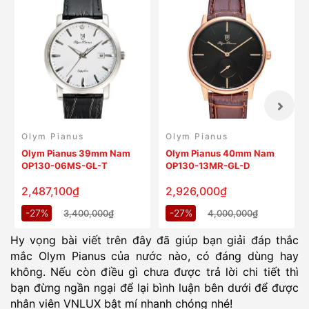
Olym Pianus
Olym Pianus
Olym Pianus 39mm Nam
Olym Pianus 40mm Nam
OP130-06MS-GL-T
OP130-13MR-GL-D
2,487,100₫
2,926,000₫
-27%
-27%
3,400,000₫
4,000,000₫
Hy vọng bài viết trên đây đã giúp bạn giải đáp thắc
mắc Olym Pianus của nước nào, có đáng dùng hay
không. Nếu còn điều gì chưa được trả lời chi tiết thì
bạn đừng ngần ngại để lại bình luận bên dưới để được
nhân viên VNLUX bật mí nhanh chóng nhé!