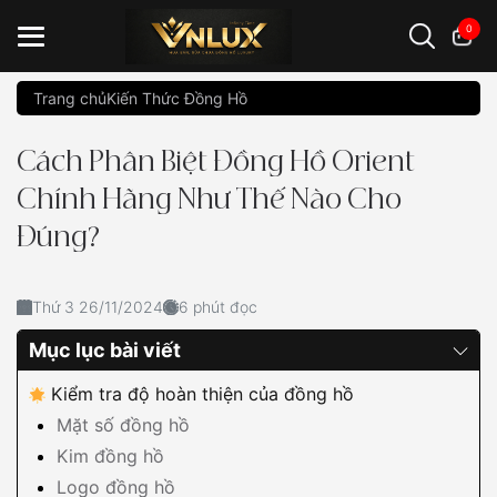
0
Trang chủ
Kiến Thức Đồng Hồ
Đồng hồ casio
đồng hồ G-Shock
đồng hồ Orient
...
Cách Phân Biệt Đồng Hồ Orient
Chính Hãng Như Thế Nào Cho
Đúng?
Thứ 3 26/11/2024
6 phút đọc
Mục lục bài viết
Kiểm tra độ hoàn thiện của đồng hồ
Mặt số đồng hồ
Kim đồng hồ
Logo đồng hồ