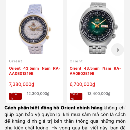
Orient
Orient
Orient 43.5mm Nam RA-
Orient 43.5mm Nam RA-
AA0E01S19B
AA0E02E19B
7,380,000₫
6,700,000₫
-40
-50
12,300,000₫
13,400,000₫
%
%
Cách phân biệt đồng hồ Orient chính hãng
không chỉ
giúp bạn bảo vệ quyền lợi khi mua sắm mà còn là cách
để khẳng định giá trị bản thân thông qua những món
phụ kiện chất lượng. Hy vọng qua bài viết này, bạn đã