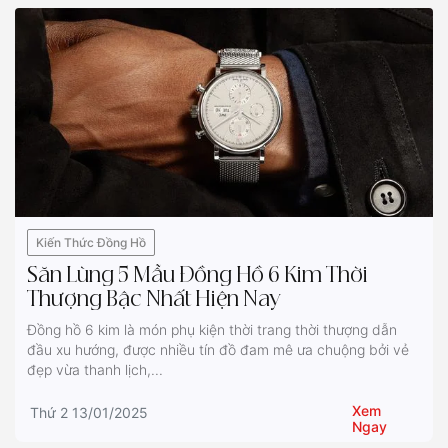
Kiến Thức Đồng Hồ
Săn Lùng 5 Mẫu Đồng Hồ 6 Kim Thời
Thượng Bậc Nhất Hiện Nay
Đồng hồ 6 kim là món phụ kiện thời trang thời thượng dẫn
đầu xu hướng, được nhiều tín đồ đam mê ưa chuộng bởi vẻ
đẹp vừa thanh lịch,...
Xem
Thứ 2 13/01/2025
Ngay