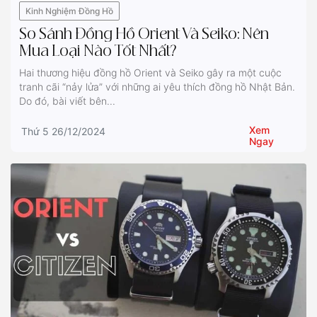
Kinh Nghiệm Đồng Hồ
So Sánh Đồng Hồ Orient Và Seiko: Nên
Mua Loại Nào Tốt Nhất?
Hai thương hiệu đồng hồ Orient và Seiko gây ra một cuộc
tranh cãi “nảy lửa” với những ai yêu thích đồng hồ Nhật Bản.
Do đó, bài viết bên...
Xem
Thứ 5 26/12/2024
Ngay