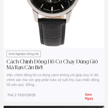
Kinh Nghiệm Đồng Hồ
Cách Chỉnh Đồng Hồ Cơ Chạy Đúng Giờ
Mà Bạn Cần Biết
Việc chỉnh đồng hồ cơ đúng cách không chỉ giúp duy trì độ
chính xác mà còn góp phần bảo vệ tuổi thọ của chiếc đồng
hồ yêu quý. Đồng...
Xem
Thứ 2 13/01/2025
Ngay