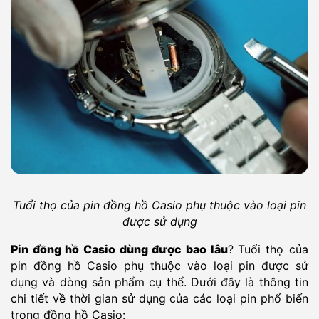
Tuổi thọ của pin đồng hồ Casio phụ thuộc vào loại pin
được sử dụng
Pin đồng hồ Casio dùng được bao lâu
?
Tuổi thọ của
pin đồng hồ Casio phụ thuộc vào loại pin được sử
dụng và dòng sản phẩm cụ thể. Dưới đây là thông tin
chi tiết về thời gian sử dụng của các loại pin phổ biến
trong đồng hồ Casio: