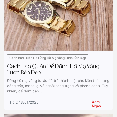
Cách Bảo Quản Để Đồng Hồ Mạ Vàng Luôn Bền Đẹp
Cách Bảo Quản Để Đồng Hồ Mạ Vàng
Luôn Bền Đẹp
Đồng hồ mạ vàng từ lâu đã trở thành một phụ kiện thời trang
đẳng cấp, mang lại vẻ ngoài sang trọng và phong cách. Tuy
nhiên, để đảm bảo...
Xem
Thứ 2 13/01/2025
Ngay