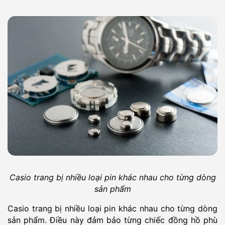
Casio trang bị nhiều loại pin khác nhau cho từng dòng
sản phẩm
Casio trang bị nhiều loại pin khác nhau cho từng dòng
sản phẩm. Điều này đảm bảo từng chiếc đồng hồ phù