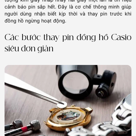
cảnh báo pin sắp hết. Đây là cơ chế thông minh giúp
người dùng nhận biết kịp thời và thay pin trước khi
đồng hồ ngừng hoạt động.
Các bước thay pin đồng hồ Casio
siêu đơn giản