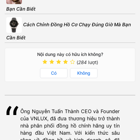
Bạn Cần Biết
Cách Chỉnh Đồng Hồ Cơ Chạy Đúng Giờ Mà Bạn
Cần Biết
Nội dung này có hữu ích không?
(
284
lượt)
Có
Không
Ông Nguyễn Tuấn Thành CEO và Founder
của VNLUX, đã đưa thương hiệu trở thành
nhà phân phối đồng hồ chính hãng uy tín
hàng đầu Việt Nam. Với kiến thức sâu
rộng về đồng hồ và kinh doanh, cô đã