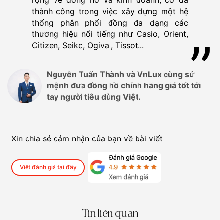
thành công trong việc xây dựng một hệ
thống phân phối đồng đa dạng các
thương hiệu nổi tiếng như Casio, Orient,
Citizen, Seiko, Ogival, Tissot...
Nguyễn Tuấn Thành và VnLux cùng sứ
mệnh đưa đồng hồ chính hãng giá tốt tới
tay người tiêu dùng Việt.
Xin chia sẻ cảm nhận của bạn về bài viết
Viết đánh giá tại đây
Tin liên quan