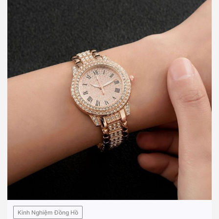
Kinh Nghiệm Đồng Hồ