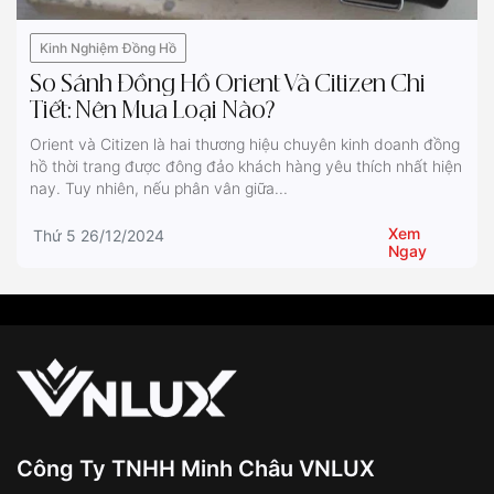
Kinh Nghiệm Đồng Hồ
So Sánh Đồng Hồ Orient Và Citizen Chi
Tiết: Nên Mua Loại Nào?
Orient và Citizen là hai thương hiệu chuyên kinh doanh đồng
hồ thời trang được đông đảo khách hàng yêu thích nhất hiện
nay. Tuy nhiên, nếu phân vân giữa...
Xem
Thứ 5 26/12/2024
Ngay
Công Ty TNHH Minh Châu VNLUX