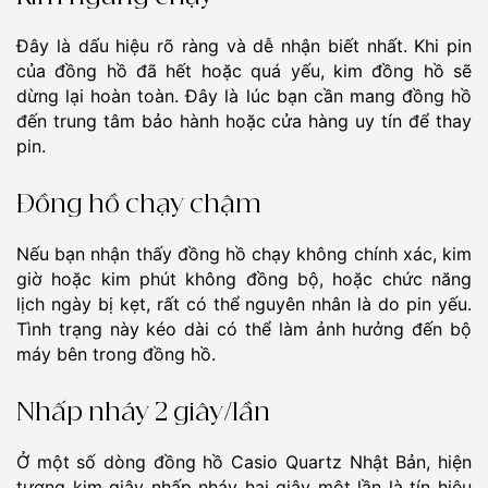
Đây là dấu hiệu rõ ràng và dễ nhận biết nhất. Khi pin
của đồng hồ đã hết hoặc quá yếu, kim đồng hồ sẽ
dừng lại hoàn toàn. Đây là lúc bạn cần mang đồng hồ
đến trung tâm bảo hành hoặc cửa hàng uy tín để thay
pin.
Đồng hồ chạy chậm
Nếu bạn nhận thấy đồng hồ chạy không chính xác, kim
giờ hoặc kim phút không đồng bộ, hoặc chức năng
lịch ngày bị kẹt, rất có thể nguyên nhân là do pin yếu.
Tình trạng này kéo dài có thể làm ảnh hưởng đến bộ
máy bên trong đồng hồ.
Nhấp nháy 2 giây/lần
Ở một số dòng đồng hồ Casio Quartz Nhật Bản, hiện
tượng kim giây nhấp nháy hai giây một lần là tín hiệu