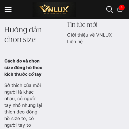
0
Tin tức mới
Hướng dẫn
Giới thiệu về VNLUX
chọn size
Đồng hồ casio
đồng hồ G-Shock
đồng hồ Orient
...
Liên hệ
Cách đo và chọn
size đồng hồ theo
kích thước cổ tay
Sở thích của mỗi
người là khác
nhau, có người
tay nhỏ nhưng lại
thích đeo đồng
hồ size to, có
người tay to