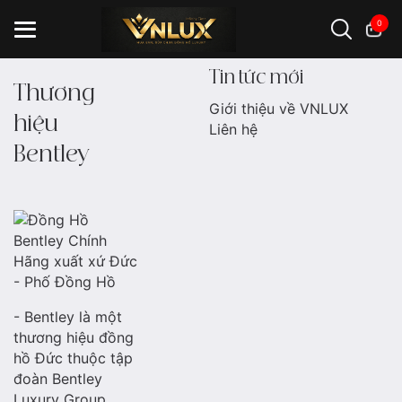
0
Tin tức mới
Thương
Giới thiệu về VNLUX
hiệu
Đồng hồ casio
đồng hồ G-Shock
đồng hồ Orient
...
Liên hệ
Bentley
- Bentley là một
thương hiệu đồng
hồ Đức thuộc tập
đoàn Bentley
Luxury Group.