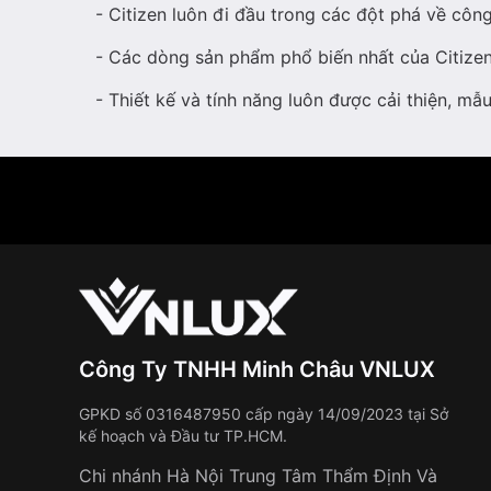
- Citizen luôn đi đầu trong các đột phá về cô
- Các dòng sản phẩm phổ biến nhất của Citizen
- Thiết kế và tính năng luôn được cải thiện, m
Công Ty TNHH Minh Châu VNLUX
GPKD số 0316487950 cấp ngày 14/09/2023 tại Sở
kế hoạch và Đầu tư TP.HCM.
Chi nhánh Hà Nội Trung Tâm Thẩm Định Và