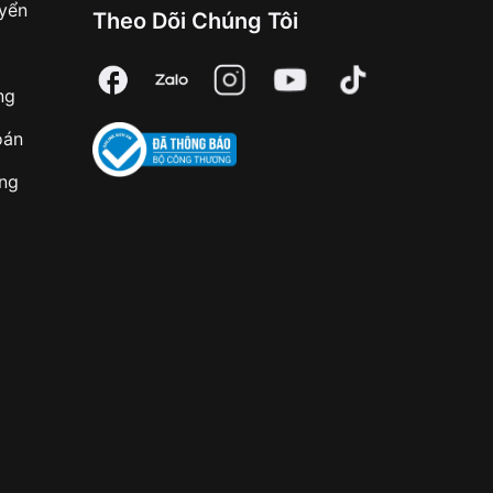
uyển
Theo Dõi Chúng Tôi
ng
oán
àng