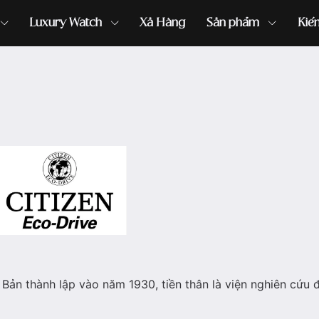
Luxury Watch
Xả Hàng
Sản phẩm
Kiế
ồng hồ G-Shock
đồng hồ Orient
...
Bản thành lập vào năm 1930, tiền thân là viện nghiên cứu 