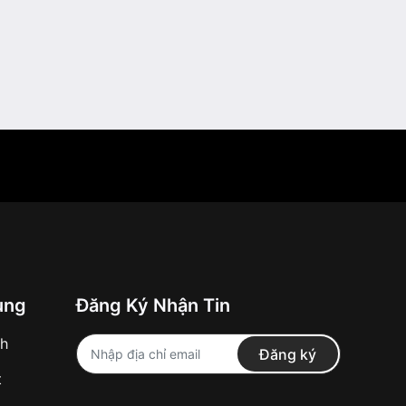
ung
Đăng Ký Nhận Tin
nh
Đăng ký
t