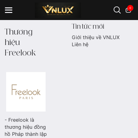
0
Tin tức mới
Thương
Giới thiệu về VNLUX
hiệu
Đồng hồ casio
đồng hồ G-Shock
đồng hồ Orient
...
Liên hệ
Freelook
- Freelook là
thương hiệu đồng
hồ Pháp thành lập