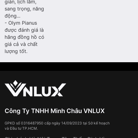
giản, lịch lãm,
sang trọng, năng
động...
- Olym Pianus
được đánh giá là
hãng đồng hồ có
giá cả và chất
lượng tốt.
Công Ty TNHH Minh Châu VNLUX
GPKD số 0316487950 cấp ngày 14/09/2023 tại Sở kế hoạch
và Đầu tư TP.HCM.