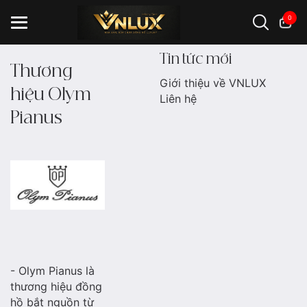
0
Tin tức mới
Thương
Giới thiệu về VNLUX
hiệu Olym
Đồng hồ casio
đồng hồ G-Shock
đồng hồ Orient
...
Liên hệ
Pianus
- Olym Pianus là
thương hiệu đồng
hồ bắt nguồn từ