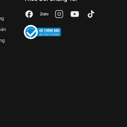
ng
oán
àng