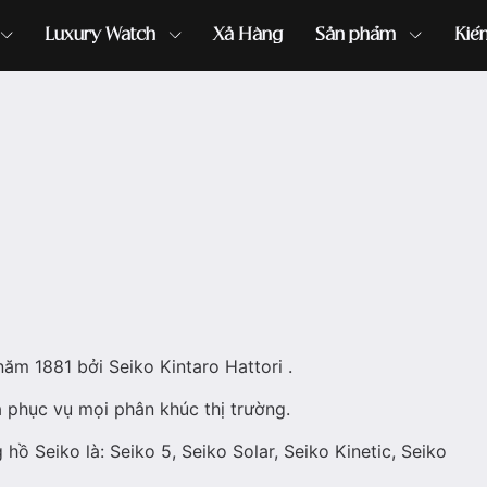
Luxury Watch
Xả Hàng
Sản phẩm
Kiế
ồng hồ G-Shock
đồng hồ Orient
...
năm 1881 bởi Seiko Kintaro Hattori .
à phục vụ mọi phân khúc thị trường.
hồ Seiko là: Seiko 5, Seiko Solar, Seiko Kinetic, Seiko