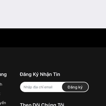
ung
Đăng Ký Nhận Tin
nh
Đăng ký
t
uyển
Theo Dõi Chúng Tôi