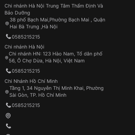
Áp dụng cho tất cả tỉnh thành trên toàn quốc
Dây đeo
Chi nhánh Hà Nội Trung Tâm Thẩm Định Và
Thời gian tính từ khi xác nhận đơn hàng thành
Vỏ đồng hồ
Bảo Dưỡng
công
Sản phẩm đã bị:
38 phố Bạch Mai,Phường Bạch Mai , Quận
Tự ý sửa chữa
Hai Bà Trưng ,Hà Nội
Can thiệp tại các nơi không thuộc hệ
0585215215
thống VNLUX
Hotline: 0585 215 215
Chi nhánh Hà Nội
Chi nhánh HN: 123 Hào Nam, Tổ dân phố
Từ khóa SEO:
56, Ô Chợ Dừa, Hà Nội, Việt Nam
Hỗ trợ nhanh chóng – minh bạch
0585215215
Đảm bảo quyền lợi khách hàng
Đồng hành cùng khách hàng trong suốt quá
Chi Nhánh Hồ Chí Minh
trình sử dụng
Tầng 1, 34 Nguyễn Thị Minh Khai, Phường
Sài Gòn, TP. Hồ Chí Minh
Giao hàng tận nơi
0585215215
Khách hàng kiểm tra và thanh toán trực tiếp
cho nhân viên giao hàng