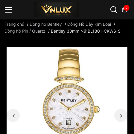
0
Trang chủ
/
Đồng hồ Bentley
/
Đông Hồ Dây Kim Loại
/
Đồng hồ Pin / Quartz
/
Bentley 30mm Nữ BL1801-CKWS-S
Đồng hồ casio
đồng hồ G-Shock
đồng hồ Orient
...