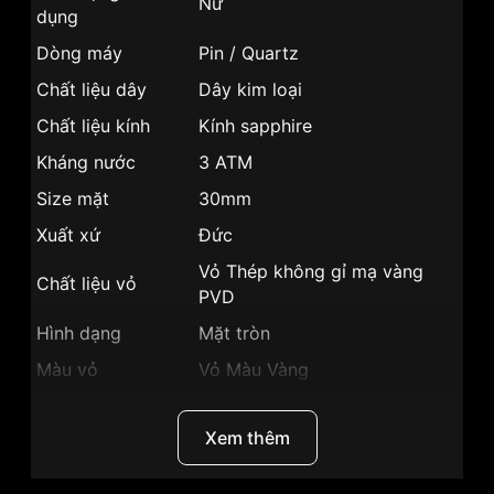
Nữ
dụng
Dòng máy
Pin / Quartz
Chất liệu dây
Dây kim loại
Chất liệu kính
Kính sapphire
Kháng nước
3 ATM
Size mặt
30mm
Xuất xứ
Đức
Vỏ Thép không gỉ mạ vàng
Chất liệu vỏ
PVD
Hình dạng
Mặt tròn
Màu vỏ
Vỏ Màu Vàng
Phong cách
Thời trang
Xem thêm
Tính năng
Lịch ngày, Giờ, Phút
Độ dày
8.5mm