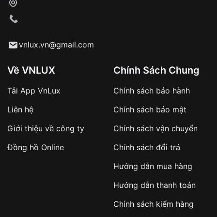
Xác nhận đơn hàng và thanh toán
VNLUX tiến hành giao hàng đến địa chỉ yêu
cầu
Từ khóa SEO:
vnlux.vn@gmail.com
Về VNLUX
Chính Sách Chung
Tải App VnLux
Chính sách bảo hành
Áp dụng với các đơn hàng giá trị cao hoặc
Liên hệ
Chính sách bảo mật
sản phẩm đặc biệt
Khách hàng cần
đặt cọc trước 10% giá trị đơn
Giới thiệu về công ty
Chính sách vận chuyển
hàng
Số tiền còn lại thanh toán khi nhận hàng hoặc
Đồng hồ Online
Chính sách đổi trả
theo thỏa thuận
Hướng dẫn mua hàng
Lợi ích của việc đặt cọc:
Hướng dẫn thanh toán
✔️ Đảm bảo xử lý đơn hàng nhanh chóng
Chính sách kiểm hàng
✔️ Hạn chế tình trạng hủy đơn không mong
muốn