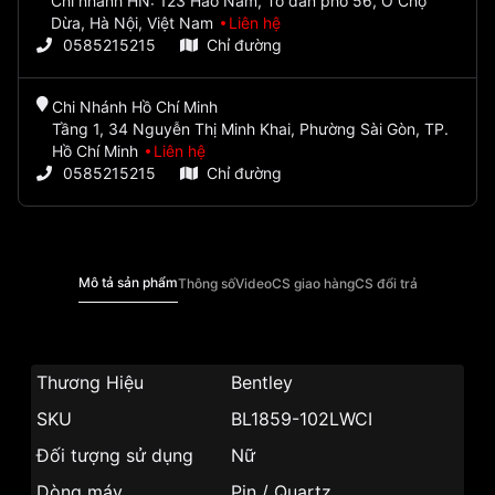
Chi nhánh HN: 123 Hào Nam, Tổ dân phố 56, Ô Chợ
Dừa, Hà Nội, Việt Nam
Liên hệ
0585215215
Chỉ đường
Chi Nhánh Hồ Chí Minh
Tầng 1, 34 Nguyễn Thị Minh Khai, Phường Sài Gòn, TP.
Hồ Chí Minh
Liên hệ
0585215215
Chỉ đường
Mô tả sản phẩm
Thông số
Video
CS giao hàng
CS đổi trả
Thương Hiệu
Bentley
SKU
BL1859-102LWCI
Đối tượng sử dụng
Nữ
Dòng máy
Pin / Quartz