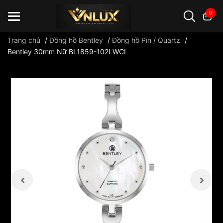
0
Trang chủ
/
Đồng hồ Bentley
/
Đồng hồ Pin / Quartz
/
Bentley 30mm Nữ BL1859-102LWCI
Đồng hồ casio
đồng hồ G-Shock
đồng hồ Orient
...