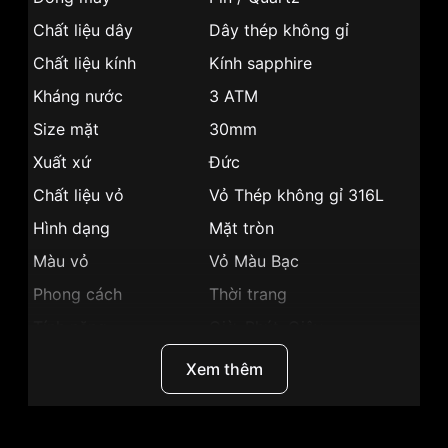
Chất liệu dây
Dây thép không gỉ
Chất liệu kính
Kính sapphire
Kháng nước
3 ATM
Size mặt
30mm
Xuất xứ
Đức
Chất liệu vỏ
Vỏ Thép không gỉ 316L
Hình dạng
Mặt tròn
Màu vỏ
Vỏ Màu Bạc
Phong cách
Thời trang
Tính năng
Giờ, Phút, Giây
Độ dày
6mm
Xem thêm
Màu mặt
Mặt khảm trai
Những sản phẩm tương tự
"Bentley 30mm Nữ
BL1859-102LWCI":