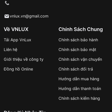
VNLUX tiến hành giao hàng đến địa chỉ yêu
cầu
Từ khóa SEO:
vnlux.vn@gmail.com
Về VNLUX
Chính Sách Chung
Tải App VnLux
Chính sách bảo hành
Áp dụng với các đơn hàng giá trị cao hoặc
Liên hệ
Chính sách bảo mật
sản phẩm đặc biệt
Khách hàng cần
đặt cọc trước 10% giá trị đơn
Giới thiệu về công ty
Chính sách vận chuyển
hàng
Số tiền còn lại thanh toán khi nhận hàng hoặc
Đồng hồ Online
Chính sách đổi trả
theo thỏa thuận
Hướng dẫn mua hàng
Lợi ích của việc đặt cọc:
Hướng dẫn thanh toán
✔️ Đảm bảo xử lý đơn hàng nhanh chóng
Chính sách kiểm hàng
✔️ Hạn chế tình trạng hủy đơn không mong
muốn