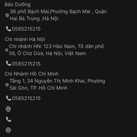
Thời gian tính từ khi xác nhận đơn hàng thành
Vỏ đồng hồ
Bảo Dưỡng
công
Sản phẩm đã bị:
38 phố Bạch Mai,Phường Bạch Mai , Quận
Tự ý sửa chữa
Hai Bà Trưng ,Hà Nội
Can thiệp tại các nơi không thuộc hệ
0585215215
thống VNLUX
Hotline: 0585 215 215
Chi nhánh Hà Nội
Chi nhánh HN: 123 Hào Nam, Tổ dân phố
Từ khóa SEO:
56, Ô Chợ Dừa, Hà Nội, Việt Nam
Hỗ trợ nhanh chóng – minh bạch
0585215215
Đảm bảo quyền lợi khách hàng
Đồng hành cùng khách hàng trong suốt quá
Chi Nhánh Hồ Chí Minh
trình sử dụng
Tầng 1, 34 Nguyễn Thị Minh Khai, Phường
Sài Gòn, TP. Hồ Chí Minh
Giao hàng tận nơi
0585215215
Khách hàng kiểm tra và thanh toán trực tiếp
cho nhân viên giao hàng
Xác nhận đơn hàng và thanh toán