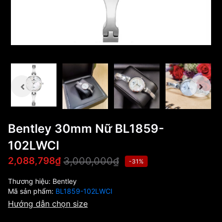
Bentley 30mm Nữ BL1859-
102LWCI
3,000,000₫
2,088,798₫
-31%
Thương hiệu:
Bentley
Mã sản phẩm:
BL1859-102LWCI
Hướng dẫn chọn size