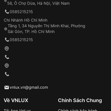
56, Ô Chợ Dừa, Hà Nội, Việt Nam
Hỗ trợ nhanh chóng – minh bạch
0585215215
Đảm bảo quyền lợi khách hàng
Đồng hành cùng khách hàng trong suốt quá
Chi Nhánh Hồ Chí Minh
trình sử dụng
Tầng 1, 34 Nguyễn Thị Minh Khai, Phường
Sài Gòn, TP. Hồ Chí Minh
Giao hàng tận nơi
0585215215
Khách hàng kiểm tra và thanh toán trực tiếp
cho nhân viên giao hàng
Xác nhận đơn hàng và thanh toán
VNLUX tiến hành giao hàng đến địa chỉ yêu
cầu
Từ khóa SEO:
vnlux.vn@gmail.com
Về VNLUX
Chính Sách Chung
Tải App VnLux
Chính sách bảo hành