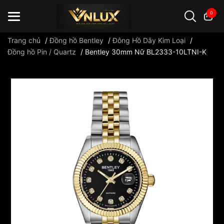
0
Trang chủ
/
Đồng hồ Bentley
/
Đông Hồ Dây Kim Loại
/
Đồng hồ Pin / Quartz
/
Bentley 30mm Nữ BL2333-10LTNI-K
Đồng hồ casio
đồng hồ G-Shock
đồng hồ Orient
...