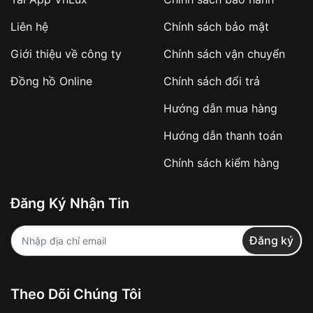
Áp dụng với các đơn hàng giá trị cao hoặc
Liên hệ
Chính sách bảo mật
sản phẩm đặc biệt
Khách hàng cần
đặt cọc trước 10% giá trị đơn
Giới thiệu về công ty
Chính sách vận chuyển
hàng
Số tiền còn lại thanh toán khi nhận hàng hoặc
Đồng hồ Online
Chính sách đổi trả
theo thỏa thuận
Hướng dẫn mua hàng
Lợi ích của việc đặt cọc:
Hướng dẫn thanh toán
✔️ Đảm bảo xử lý đơn hàng nhanh chóng
Chính sách kiểm hàng
✔️ Hạn chế tình trạng hủy đơn không mong
muốn
Đăng Ký Nhận Tin
Từ khóa SEO:
Đăng ký
Khách hàng được
kiểm tra hàng trước khi
Theo Dõi Chúng Tôi
thanh toán