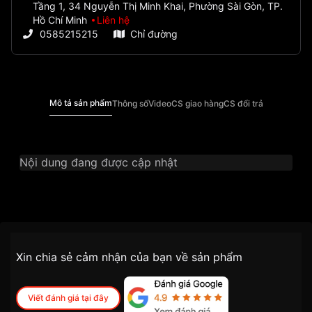
Tầng 1, 34 Nguyễn Thị Minh Khai, Phường Sài Gòn, TP.
Hồ Chí Minh
Liên hệ
0585215215
Chỉ đường
Mô tả sản phẩm
Thông số
Video
CS giao hàng
CS đổi trả
Nội dung đang được cập nhật
Thương Hiệu
Bentley
Dòng sản phẩm
Chính sách vận chuyển VNLUX
Xin chia sẻ cảm nhận của bạn về sản phẩm
tiện lợi –
SKU
BL2333-10LTNI-K
nhanh chóng – minh bạch
Đối tượng sử dụng
Nữ
Viết đánh giá tại đây