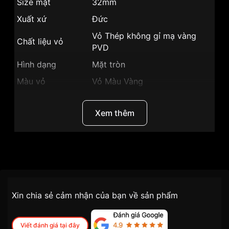
Size mặt
32mm
Xuất xứ
Đức
Vỏ Thép không gỉ mạ vàng
Chất liệu vỏ
PVD
Hình dạng
Mặt tròn
Màu vỏ
Vỏ Màu Vàng
Phong cách
Thời trang
Xem thêm
Tính năng
Giờ, Phút
Độ dày
7mm
Màu mặt
Mặt trắng
Thương Hiệu
Bentley
Những sản phẩm tương tự
"Bentley 32mm Nữ
BL2158-10LKWD":
SKU
BL2158-10LKWD
Chính sách vận chuyển VNLUX
Xin chia sẻ cảm nhận của bạn về sản phẩm
tiện lợi –
Đối tượng sử dụng
Nữ
nhanh chóng – minh bạch
Dòng máy
Pin / Quartz
Viết đánh giá tại đây