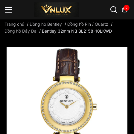
0
Trang chủ
/
Đồng hồ Bentley
/
Đồng hồ Pin / Quartz
/
Đồng hồ Dây Da
/
Bentley 32mm Nữ BL2158-10LKWD
Đồng hồ casio
đồng hồ G-Shock
đồng hồ Orient
...