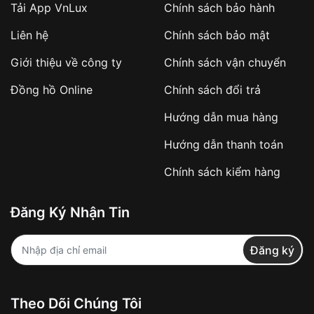
Tải App VnLux
Chính sách bảo hành
Áp dụng với các đơn hàng giá trị cao hoặc
Liên hệ
Chính sách bảo mật
sản phẩm đặc biệt
Khách hàng cần
đặt cọc trước 10% giá trị đơn
Giới thiệu về công ty
Chính sách vận chuyển
hàng
Số tiền còn lại thanh toán khi nhận hàng hoặc
Đồng hồ Online
Chính sách đổi trả
theo thỏa thuận
Hướng dẫn mua hàng
Lợi ích của việc đặt cọc:
Hướng dẫn thanh toán
✔️ Đảm bảo xử lý đơn hàng nhanh chóng
Chính sách kiểm hàng
✔️ Hạn chế tình trạng hủy đơn không mong
muốn
Đăng Ký Nhận Tin
Từ khóa SEO:
Đăng ký
Khách hàng được
kiểm tra hàng trước khi
Theo Dõi Chúng Tôi
thanh toán