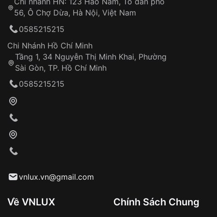
Chi nhánh HN: 123 Hào Nam, Tổ dân phố
Từ khóa SEO:
56, Ô Chợ Dừa, Hà Nội, Việt Nam
Hỗ trợ nhanh chóng – minh bạch
0585215215
Đảm bảo quyền lợi khách hàng
Đồng hành cùng khách hàng trong suốt quá
Chi Nhánh Hồ Chí Minh
trình sử dụng
Tầng 1, 34 Nguyễn Thị Minh Khai, Phường
Sài Gòn, TP. Hồ Chí Minh
Giao hàng tận nơi
0585215215
Khách hàng kiểm tra và thanh toán trực tiếp
cho nhân viên giao hàng
Xác nhận đơn hàng và thanh toán
VNLUX tiến hành giao hàng đến địa chỉ yêu
cầu
Từ khóa SEO:
vnlux.vn@gmail.com
Về VNLUX
Chính Sách Chung