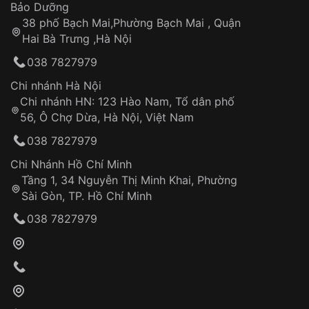
Thời gian tính từ khi xác nhận đơn hàng thành
Vỏ đồng hồ
Bảo Dưỡng
công
Sản phẩm đã bị:
38 phố Bạch Mai,Phường Bạch Mai , Quận
Tự ý sửa chữa
Hai Bà Trưng ,Hà Nội
Can thiệp tại các nơi không thuộc hệ
038 7827979
thống VNLUX
Hotline: 0585 215 215
Chi nhánh Hà Nội
Chi nhánh HN: 123 Hào Nam, Tổ dân phố
Từ khóa SEO:
56, Ô Chợ Dừa, Hà Nội, Việt Nam
Hỗ trợ nhanh chóng – minh bạch
038 7827979
Đảm bảo quyền lợi khách hàng
Đồng hành cùng khách hàng trong suốt quá
Chi Nhánh Hồ Chí Minh
trình sử dụng
Tầng 1, 34 Nguyễn Thị Minh Khai, Phường
Sài Gòn, TP. Hồ Chí Minh
Giao hàng tận nơi
038 7827979
Khách hàng kiểm tra và thanh toán trực tiếp
cho nhân viên giao hàng
Xác nhận đơn hàng và thanh toán
VNLUX tiến hành giao hàng đến địa chỉ yêu