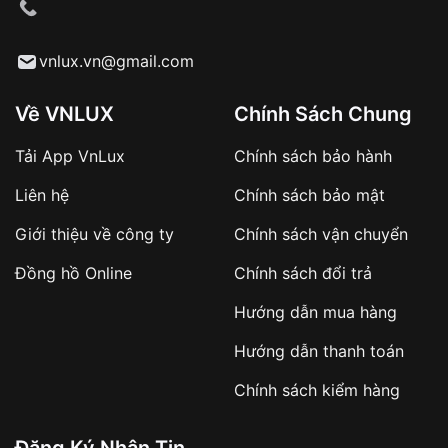
cầu
Từ khóa SEO:
vnlux.vn@gmail.com
Về VNLUX
Chính Sách Chung
Tải App VnLux
Chính sách bảo hành
Áp dụng với các đơn hàng giá trị cao hoặc
Liên hệ
Chính sách bảo mật
sản phẩm đặc biệt
Khách hàng cần
đặt cọc trước 10% giá trị đơn
Giới thiệu về công ty
Chính sách vận chuyển
hàng
Số tiền còn lại thanh toán khi nhận hàng hoặc
Đồng hồ Online
Chính sách đổi trả
theo thỏa thuận
Hướng dẫn mua hàng
Lợi ích của việc đặt cọc:
Hướng dẫn thanh toán
✔️ Đảm bảo xử lý đơn hàng nhanh chóng
Chính sách kiểm hàng
✔️ Hạn chế tình trạng hủy đơn không mong
muốn
Đăng Ký Nhận Tin