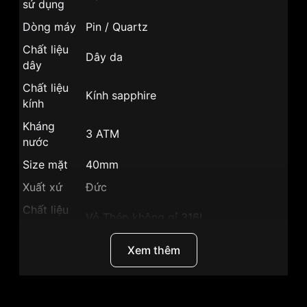
sử dụng
Dòng máy
Pin / Quartz
Chất liệu
Dây da
dây
Chất liệu
Kính sapphire
kính
Kháng
3 ATM
nước
Size mặt
40mm
Xuất xứ
Đức
Chất liệu
Vỏ Thép không gỉ 316L
vỏ
Hình dạng
Mặt tròn
Xem thêm
Màu vỏ
Vỏ Màu Bạc
Phong
Sang trọng