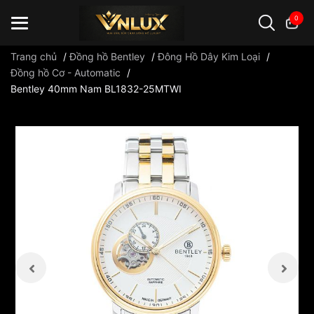
0
Trang chủ
/
Đồng hồ Bentley
/
Đông Hồ Dây Kim Loại
/
Đồng hồ Cơ - Automatic
/
Bentley 40mm Nam BL1832-25MTWI
Đồng hồ casio
đồng hồ G-Shock
đồng hồ Orient
...