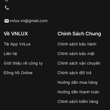
VNLUX tiến hành giao hàng đến địa chỉ yêu
cầu
Từ khóa SEO:
vnlux.vn@gmail.com
Về VNLUX
Chính Sách Chung
Tải App VnLux
Chính sách bảo hành
Áp dụng với các đơn hàng giá trị cao hoặc
Liên hệ
Chính sách bảo mật
sản phẩm đặc biệt
Khách hàng cần
đặt cọc trước 10% giá trị đơn
Giới thiệu về công ty
Chính sách vận chuyển
hàng
Số tiền còn lại thanh toán khi nhận hàng hoặc
Đồng hồ Online
Chính sách đổi trả
theo thỏa thuận
Hướng dẫn mua hàng
Lợi ích của việc đặt cọc:
Hướng dẫn thanh toán
✔️ Đảm bảo xử lý đơn hàng nhanh chóng
Chính sách kiểm hàng
✔️ Hạn chế tình trạng hủy đơn không mong
muốn