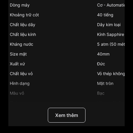
Dòng máy
Cơ - Automatic
Khoảng trữ cót
40 tiếng
Chất liệu dây
Dây kim loại
Chất liệu kính
Kính Sapphire
Kháng nước
5 atm (50 mét)
Size mặt
40mm
Xuất xứ
Đức
Chất liệu vỏ
Vỏ thép không gỉ
Hình dạng
Mặt tròn
Màu vỏ
Bạc
Tình trạng
Hàng mới về
Phong cách
Sang trọng
Xem thêm
Tính năng
Giờ, phút, giây, D
Độ dầy
13mm