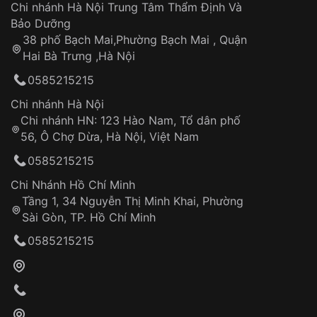
Áp dụng cho tất cả tỉnh thành trên toàn quốc
Dây đeo
Chi nhánh Hà Nội Trung Tâm Thẩm Định Và
Thời gian tính từ khi xác nhận đơn hàng thành
Vỏ đồng hồ
Bảo Dưỡng
công
Sản phẩm đã bị:
38 phố Bạch Mai,Phường Bạch Mai , Quận
Tự ý sửa chữa
Hai Bà Trưng ,Hà Nội
Can thiệp tại các nơi không thuộc hệ
0585215215
thống VNLUX
Hotline: 0585 215 215
Chi nhánh Hà Nội
Chi nhánh HN: 123 Hào Nam, Tổ dân phố
Từ khóa SEO:
56, Ô Chợ Dừa, Hà Nội, Việt Nam
Hỗ trợ nhanh chóng – minh bạch
0585215215
Đảm bảo quyền lợi khách hàng
Đồng hành cùng khách hàng trong suốt quá
Chi Nhánh Hồ Chí Minh
trình sử dụng
Tầng 1, 34 Nguyễn Thị Minh Khai, Phường
Sài Gòn, TP. Hồ Chí Minh
Giao hàng tận nơi
0585215215
Khách hàng kiểm tra và thanh toán trực tiếp
cho nhân viên giao hàng
Xác nhận đơn hàng và thanh toán