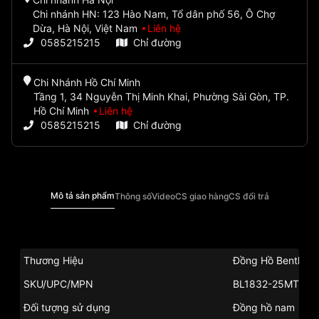
Chi nhánh HN: 123 Hào Nam, Tổ dân phố 56, Ô Chợ
Dừa, Hà Nội, Việt Nam
Liên hệ
0585215215
Chỉ đường
Chi Nhánh Hồ Chí Minh
Tầng 1, 34 Nguyễn Thị Minh Khai, Phường Sài Gòn, TP.
Hồ Chí Minh
Liên hệ
0585215215
Chỉ đường
Mô tả sản phẩm
Thông số
Video
CS giao hàng
CS đổi trả
Thương Hiệu
Đồng Hồ Bentley
SKU/UPC/MPN
BL1832-25MTWI
Đối tượng sử dụng
Đồng hồ nam