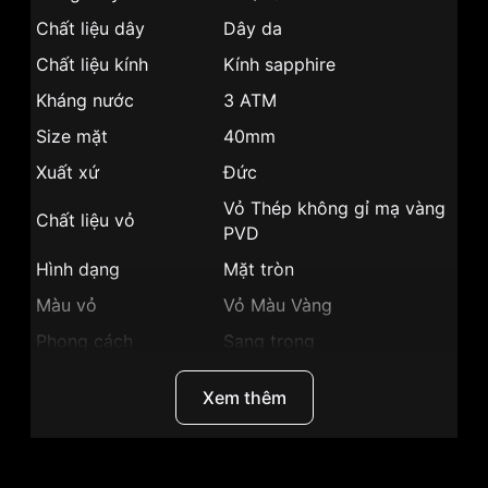
Chất liệu dây
Dây da
Chất liệu kính
Kính sapphire
Kháng nước
3 ATM
Size mặt
40mm
Xuất xứ
Đức
Vỏ Thép không gỉ mạ vàng
Chất liệu vỏ
PVD
Hình dạng
Mặt tròn
Màu vỏ
Vỏ Màu Vàng
Phong cách
Sang trọng
Lịch thứ, Lịch ngày, Giờ,
Tính năng
Xem thêm
Phút, Giây
Độ dày
5.5mm
Màu mặt
Mặt đen