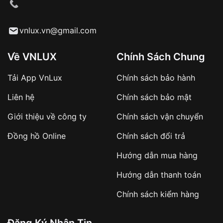
cầu
Từ khóa SEO:
vnlux.vn@gmail.com
Về VNLUX
Chính Sách Chung
Tải App VnLux
Chính sách bảo hành
Áp dụng với các đơn hàng giá trị cao hoặc
Liên hệ
Chính sách bảo mật
sản phẩm đặc biệt
Khách hàng cần
đặt cọc trước 10% giá trị đơn
Giới thiệu về công ty
Chính sách vận chuyển
hàng
Số tiền còn lại thanh toán khi nhận hàng hoặc
Đồng hồ Online
Chính sách đổi trả
theo thỏa thuận
Hướng dẫn mua hàng
Lợi ích của việc đặt cọc:
Hướng dẫn thanh toán
✔️ Đảm bảo xử lý đơn hàng nhanh chóng
Chính sách kiểm hàng
✔️ Hạn chế tình trạng hủy đơn không mong
muốn
Đăng Ký Nhận Tin