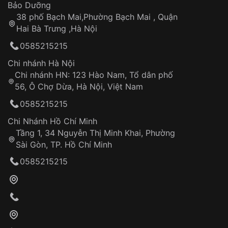
Thời gian tính từ khi xác nhận đơn hàng thành
Vỏ đồng hồ
Bảo Dưỡng
công
Sản phẩm đã bị:
38 phố Bạch Mai,Phường Bạch Mai , Quận
Tự ý sửa chữa
Hai Bà Trưng ,Hà Nội
Can thiệp tại các nơi không thuộc hệ
0585215215
thống VNLUX
Hotline: 0585 215 215
Chi nhánh Hà Nội
Chi nhánh HN: 123 Hào Nam, Tổ dân phố
Từ khóa SEO:
56, Ô Chợ Dừa, Hà Nội, Việt Nam
Hỗ trợ nhanh chóng – minh bạch
0585215215
Đảm bảo quyền lợi khách hàng
Đồng hành cùng khách hàng trong suốt quá
Chi Nhánh Hồ Chí Minh
trình sử dụng
Tầng 1, 34 Nguyễn Thị Minh Khai, Phường
Sài Gòn, TP. Hồ Chí Minh
Giao hàng tận nơi
0585215215
Khách hàng kiểm tra và thanh toán trực tiếp
cho nhân viên giao hàng
Xác nhận đơn hàng và thanh toán
VNLUX tiến hành giao hàng đến địa chỉ yêu