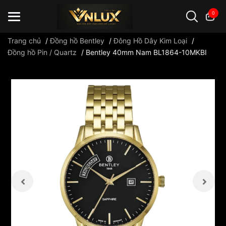
0
Trang chủ
/
Đồng hồ Bentley
/
Đông Hồ Dây Kim Loại
/
Đồng hồ Pin / Quartz
/
Bentley 40mm Nam BL1864-10MKBI
Đồng hồ casio
đồng hồ G-Shock
đồng hồ Orient
...