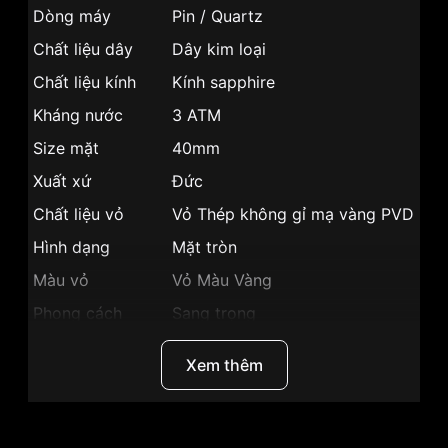
Dòng máy
Pin / Quartz
Chất liệu dây
Dây kim loại
Chất liệu kính
Kính sapphire
Kháng nước
3 ATM
Size mặt
40mm
Xuất xứ
Đức
Chất liệu vỏ
Vỏ Thép không gỉ mạ vàng PVD
Hình dạng
Mặt tròn
Màu vỏ
Vỏ Màu Vàng
Phong cách
Sang trọng
Lịch thứ, Lịch ngày, Giờ, Phút,
Tính năng
Xem thêm
Giây
Độ dày
5.5mm
Màu mặt
Mặt đen