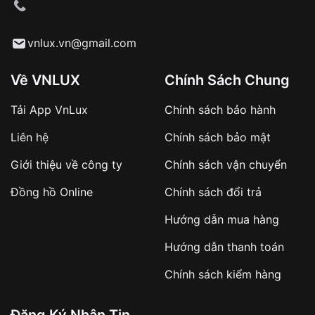
cầu
Từ khóa SEO:
vnlux.vn@gmail.com
Về VNLUX
Chính Sách Chung
Tải App VnLux
Chính sách bảo hành
Áp dụng với các đơn hàng giá trị cao hoặc
Liên hệ
Chính sách bảo mật
sản phẩm đặc biệt
Khách hàng cần
đặt cọc trước 10% giá trị đơn
Giới thiệu về công ty
Chính sách vận chuyển
hàng
Số tiền còn lại thanh toán khi nhận hàng hoặc
Đồng hồ Online
Chính sách đổi trả
theo thỏa thuận
Hướng dẫn mua hàng
Lợi ích của việc đặt cọc:
Hướng dẫn thanh toán
✔️ Đảm bảo xử lý đơn hàng nhanh chóng
Chính sách kiểm hàng
✔️ Hạn chế tình trạng hủy đơn không mong
muốn
Đăng Ký Nhận Tin