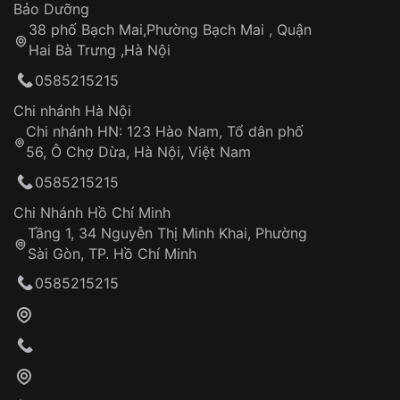
Thời gian tính từ khi xác nhận đơn hàng thành
Vỏ đồng hồ
Bảo Dưỡng
công
Sản phẩm đã bị:
38 phố Bạch Mai,Phường Bạch Mai , Quận
Tự ý sửa chữa
Hai Bà Trưng ,Hà Nội
Can thiệp tại các nơi không thuộc hệ
0585215215
thống VNLUX
Hotline: 0585 215 215
Chi nhánh Hà Nội
Chi nhánh HN: 123 Hào Nam, Tổ dân phố
Từ khóa SEO:
56, Ô Chợ Dừa, Hà Nội, Việt Nam
Hỗ trợ nhanh chóng – minh bạch
0585215215
Đảm bảo quyền lợi khách hàng
Đồng hành cùng khách hàng trong suốt quá
Chi Nhánh Hồ Chí Minh
trình sử dụng
Tầng 1, 34 Nguyễn Thị Minh Khai, Phường
Sài Gòn, TP. Hồ Chí Minh
Giao hàng tận nơi
0585215215
Khách hàng kiểm tra và thanh toán trực tiếp
cho nhân viên giao hàng
Xác nhận đơn hàng và thanh toán
VNLUX tiến hành giao hàng đến địa chỉ yêu