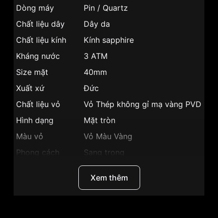
Dòng máy
Pin / Quartz
Chất liệu dây
Dây da
Chất liệu kính
Kính sapphire
Kháng nước
3 ATM
Size mặt
40mm
Xuất xứ
Đức
Chất liệu vỏ
Vỏ Thép không gỉ mạ vàng PVD
Hình dạng
Mặt tròn
Màu vỏ
Vỏ Màu Vàng
Phong cách
Sang trọng
Lịch thứ, Lịch ngày, Giờ, Phút,
Tính năng
Xem thêm
Giây
Độ dày
5.5mm
Màu mặt
Mặt xanh dương