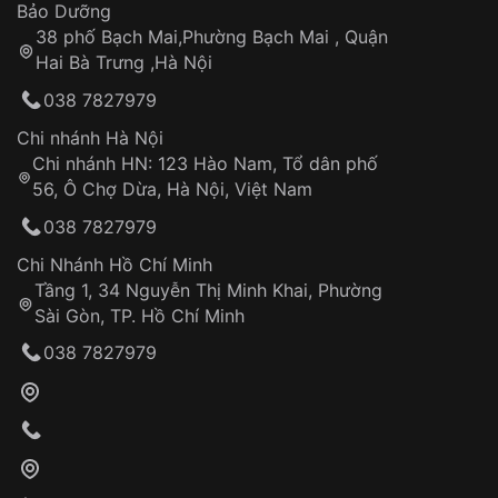
Thời gian tính từ khi xác nhận đơn hàng thành
Vỏ đồng hồ
Bảo Dưỡng
công
Sản phẩm đã bị:
38 phố Bạch Mai,Phường Bạch Mai , Quận
Tự ý sửa chữa
Hai Bà Trưng ,Hà Nội
Can thiệp tại các nơi không thuộc hệ
038 7827979
thống VNLUX
Hotline: 0585 215 215
Chi nhánh Hà Nội
Chi nhánh HN: 123 Hào Nam, Tổ dân phố
Từ khóa SEO:
56, Ô Chợ Dừa, Hà Nội, Việt Nam
Hỗ trợ nhanh chóng – minh bạch
038 7827979
Đảm bảo quyền lợi khách hàng
Đồng hành cùng khách hàng trong suốt quá
Chi Nhánh Hồ Chí Minh
trình sử dụng
Tầng 1, 34 Nguyễn Thị Minh Khai, Phường
Sài Gòn, TP. Hồ Chí Minh
Giao hàng tận nơi
038 7827979
Khách hàng kiểm tra và thanh toán trực tiếp
cho nhân viên giao hàng
Xác nhận đơn hàng và thanh toán
VNLUX tiến hành giao hàng đến địa chỉ yêu