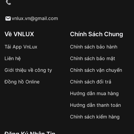
cầu
Từ khóa SEO:
vnlux.vn@gmail.com
Về VNLUX
Chính Sách Chung
Tải App VnLux
Chính sách bảo hành
Áp dụng với các đơn hàng giá trị cao hoặc
Liên hệ
Chính sách bảo mật
sản phẩm đặc biệt
Khách hàng cần
đặt cọc trước 10% giá trị đơn
Giới thiệu về công ty
Chính sách vận chuyển
hàng
Số tiền còn lại thanh toán khi nhận hàng hoặc
Đồng hồ Online
Chính sách đổi trả
theo thỏa thuận
Hướng dẫn mua hàng
Lợi ích của việc đặt cọc:
Hướng dẫn thanh toán
✔️ Đảm bảo xử lý đơn hàng nhanh chóng
Chính sách kiểm hàng
✔️ Hạn chế tình trạng hủy đơn không mong
muốn
Đăng Ký Nhận Tin