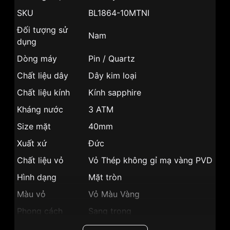
SKU
BL1864-10MTNI
Đối tượng sử
Nam
dụng
Dòng máy
Pin / Quartz
Chất liệu dây
Dây kim loại
Chất liệu kính
Kính sapphire
Kháng nước
3 ATM
Size mặt
40mm
Xuất xứ
Đức
Chất liệu vỏ
Vỏ Thép không gỉ mạ vàng PVD
Hình dạng
Mặt tròn
Màu vỏ
Vỏ Màu Vàng
Phong cách
Sang trọng
Lịch thứ, Lịch ngày, Giờ, Phút,