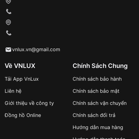
Xác nhận đơn hàng và thanh toán
VNLUX tiến hành giao hàng đến địa chỉ yêu
cầu
Từ khóa SEO:
vnlux.vn@gmail.com
Về VNLUX
Chính Sách Chung
Tải App VnLux
Chính sách bảo hành
Áp dụng với các đơn hàng giá trị cao hoặc
Liên hệ
Chính sách bảo mật
sản phẩm đặc biệt
Khách hàng cần
đặt cọc trước 10% giá trị đơn
Giới thiệu về công ty
Chính sách vận chuyển
hàng
Số tiền còn lại thanh toán khi nhận hàng hoặc
Đồng hồ Online
Chính sách đổi trả
theo thỏa thuận
Hướng dẫn mua hàng
Lợi ích của việc đặt cọc: