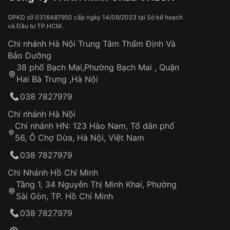
Va đập, rơi vỡ
Thời gian vận chuyển trung bình:
Tai nạn hoặc tác động từ bên ngoài
3 – 5 ngày
GPKD số 0316487950 cấp ngày 14/09/2023 tại Sở kế hoạch
và Đầu tư TP.HCM.
làm việc
Hao mòn tự nhiên theo thời gian:
Áp dụng cho tất cả tỉnh thành trên toàn quốc
Dây đeo
Chi nhánh Hà Nội Trung Tâm Thẩm Định Và
Thời gian tính từ khi xác nhận đơn hàng thành
Vỏ đồng hồ
Bảo Dưỡng
công
Sản phẩm đã bị:
38 phố Bạch Mai,Phường Bạch Mai , Quận
Tự ý sửa chữa
Hai Bà Trưng ,Hà Nội
Can thiệp tại các nơi không thuộc hệ
038 7827979
thống VNLUX
Hotline: 0585 215 215
Chi nhánh Hà Nội
Chi nhánh HN: 123 Hào Nam, Tổ dân phố
Từ khóa SEO:
56, Ô Chợ Dừa, Hà Nội, Việt Nam
Hỗ trợ nhanh chóng – minh bạch
038 7827979
Đảm bảo quyền lợi khách hàng
Đồng hành cùng khách hàng trong suốt quá
Chi Nhánh Hồ Chí Minh
trình sử dụng
Tầng 1, 34 Nguyễn Thị Minh Khai, Phường
Sài Gòn, TP. Hồ Chí Minh
Giao hàng tận nơi
038 7827979
Khách hàng kiểm tra và thanh toán trực tiếp
cho nhân viên giao hàng