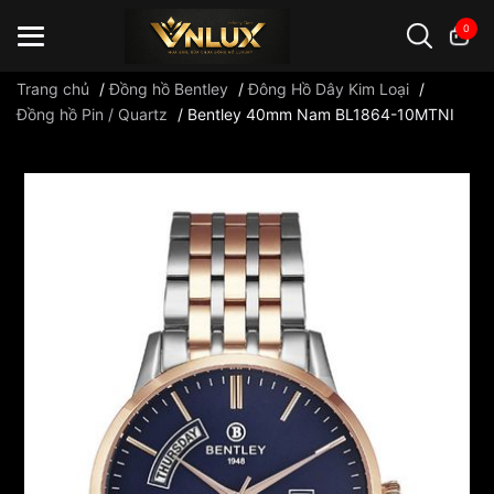
0
Trang chủ
/
Đồng hồ Bentley
/
Đông Hồ Dây Kim Loại
/
Đồng hồ Pin / Quartz
/
Bentley 40mm Nam BL1864-10MTNI
Đồng hồ casio
đồng hồ G-Shock
đồng hồ Orient
...