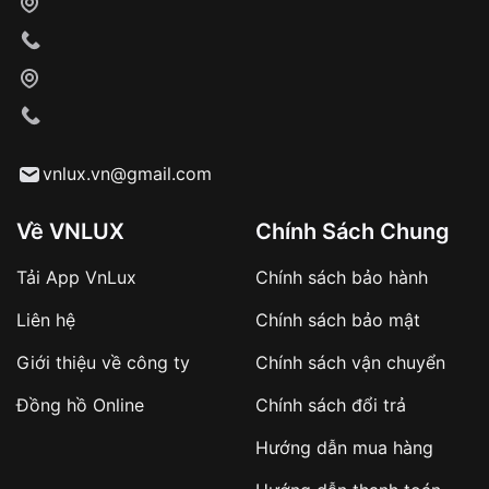
Xác nhận đơn hàng và thanh toán
VNLUX tiến hành giao hàng đến địa chỉ yêu
cầu
Từ khóa SEO:
vnlux.vn@gmail.com
Về VNLUX
Chính Sách Chung
Tải App VnLux
Chính sách bảo hành
Áp dụng với các đơn hàng giá trị cao hoặc
Liên hệ
Chính sách bảo mật
sản phẩm đặc biệt
Khách hàng cần
đặt cọc trước 10% giá trị đơn
Giới thiệu về công ty
Chính sách vận chuyển
hàng
Số tiền còn lại thanh toán khi nhận hàng hoặc
Đồng hồ Online
Chính sách đổi trả
theo thỏa thuận
Hướng dẫn mua hàng
Lợi ích của việc đặt cọc: