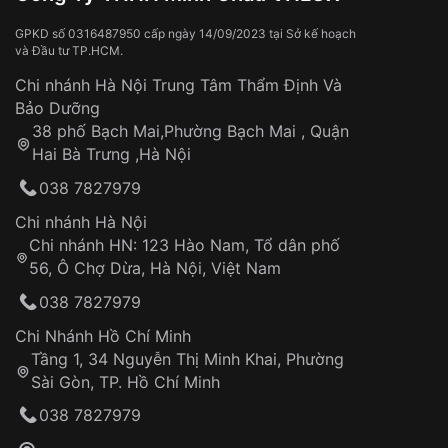
Va đập, rơi vỡ
Thời gian vận chuyển trung bình:
Tai nạn hoặc tác động từ bên ngoài
3 – 5 ngày
GPKD số 0316487950 cấp ngày 14/09/2023 tại Sở kế hoạch
và Đầu tư TP.HCM.
làm việc
Hao mòn tự nhiên theo thời gian:
Áp dụng cho tất cả tỉnh thành trên toàn quốc
Dây đeo
Chi nhánh Hà Nội Trung Tâm Thẩm Định Và
Thời gian tính từ khi xác nhận đơn hàng thành
Vỏ đồng hồ
Bảo Dưỡng
công
Sản phẩm đã bị:
38 phố Bạch Mai,Phường Bạch Mai , Quận
Tự ý sửa chữa
Hai Bà Trưng ,Hà Nội
Can thiệp tại các nơi không thuộc hệ
038 7827979
thống VNLUX
Hotline: 0585 215 215
Chi nhánh Hà Nội
Chi nhánh HN: 123 Hào Nam, Tổ dân phố
Từ khóa SEO:
56, Ô Chợ Dừa, Hà Nội, Việt Nam
Hỗ trợ nhanh chóng – minh bạch
038 7827979
Đảm bảo quyền lợi khách hàng
Đồng hành cùng khách hàng trong suốt quá
Chi Nhánh Hồ Chí Minh
trình sử dụng
Tầng 1, 34 Nguyễn Thị Minh Khai, Phường
Sài Gòn, TP. Hồ Chí Minh
Giao hàng tận nơi
038 7827979
Khách hàng kiểm tra và thanh toán trực tiếp
cho nhân viên giao hàng