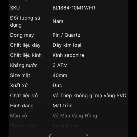
SKU
BL1864-10MTWI-R
Đối tượng sử
Nam
dụng
Dòng máy
Pin / Quartz
Chất liệu dây
Dây kim loại
Chất liệu kính
Kính sapphire
Kháng nước
3 ATM
Size mặt
40mm
Xuất xứ
Đức
Chất liệu vỏ
Vỏ Thép không gỉ mạ vàng PVD
Hình dạng
Mặt tròn
Màu vỏ
Vỏ Màu Vàng Hồng
Phong cách
Sang trọng
Lịch thứ, Lịch ngày, Giờ, Phút,