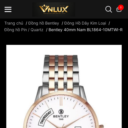
0
Trang chủ
/
Đồng hồ Bentley
/
Đông Hồ Dây Kim Loại
/
Đồng hồ Pin / Quartz
/
Bentley 40mm Nam BL1864-10MTWI-R
Đồng hồ casio
đồng hồ G-Shock
đồng hồ Orient
...