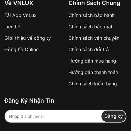
Về VNLUX
Chính Sách Chung
Tải App VnLux
Chính sách bảo hành
Áp dụng với các đơn hàng giá trị cao hoặc
Liên hệ
Chính sách bảo mật
sản phẩm đặc biệt
Khách hàng cần
đặt cọc trước 10% giá trị đơn
Giới thiệu về công ty
Chính sách vận chuyển
hàng
Số tiền còn lại thanh toán khi nhận hàng hoặc
Đồng hồ Online
Chính sách đổi trả
theo thỏa thuận
Hướng dẫn mua hàng
Lợi ích của việc đặt cọc:
Hướng dẫn thanh toán
✔️ Đảm bảo xử lý đơn hàng nhanh chóng
Chính sách kiểm hàng
✔️ Hạn chế tình trạng hủy đơn không mong
muốn
Đăng Ký Nhận Tin
Từ khóa SEO:
Đăng ký