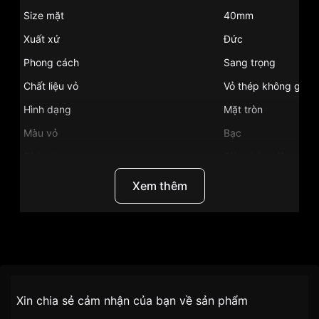
Size mặt
40mm
Xuất xứ
Đức
Phong cách
Sang trọng
Chất liệu vỏ
Vỏ thép không gỉ
Hình dạng
Mặt tròn
Màu vỏ
Bạc
Tính năng
Giờ, phút, giây
Độ dày
9mm
Xem thêm
Màu mặt
Mặt đen
Những sản phẩm tương tự
"Bentley 40mm Nam
BL1865-10MWBB":
Thương Hiệu
Bentley
SKU
BL1865-10MWBB
Chính sách vận chuyển VNLUX
Xin chia sẻ cảm nhận của bạn về sản phẩm
tiện lợi –
Đối tượng sử dụng
Nam