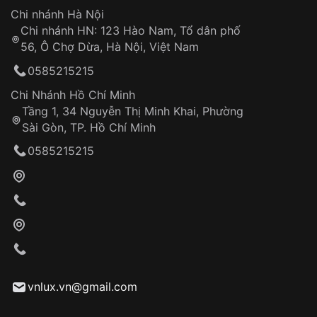
Hotline: 0585 215 215
Chi nhánh Hà Nội
Chi nhánh HN: 123 Hào Nam, Tổ dân phố
Từ khóa SEO:
56, Ô Chợ Dừa, Hà Nội, Việt Nam
Hỗ trợ nhanh chóng – minh bạch
0585215215
Đảm bảo quyền lợi khách hàng
Đồng hành cùng khách hàng trong suốt quá
Chi Nhánh Hồ Chí Minh
trình sử dụng
Tầng 1, 34 Nguyễn Thị Minh Khai, Phường
Sài Gòn, TP. Hồ Chí Minh
Giao hàng tận nơi
0585215215
Khách hàng kiểm tra và thanh toán trực tiếp
cho nhân viên giao hàng
Xác nhận đơn hàng và thanh toán
VNLUX tiến hành giao hàng đến địa chỉ yêu
cầu
Từ khóa SEO:
vnlux.vn@gmail.com