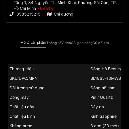
Tầng 1, 34 Nguyễn Thị Minh Khai, Phường Sài Gòn, TP.
Hồ Chí Minh
Liên hệ
0585215215
Chỉ đường
Mô tả sản phẩm
Thông số
Video
CS giao hàng
CS đổi trả
Thương Hiệu
Đồng Hồ Bentley
SKU/UPC/MPN
BL1865-10MWBB
Đối tượng sử dụng
Đồng hồ nam
Dòng máy
Pin / Quartz
Chất liệu dây
Dây da
Chất liệu kính
Kính Sapphire
Kháng nước
3 atm (30 mét)