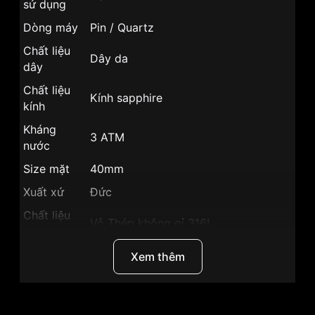
sử dụng
Dòng máy
Pin / Quartz
Chất liệu
Dây da
dây
Chất liệu
Kính sapphire
kính
Kháng
3 ATM
nước
Size mặt
40mm
Xuất xứ
Đức
Chất liệu
Vỏ Thép không gỉ 316L
vỏ
Hình dạng
Mặt tròn
Xem thêm
Màu vỏ
Vỏ Màu Bạc
Phong
Classic cổ điển