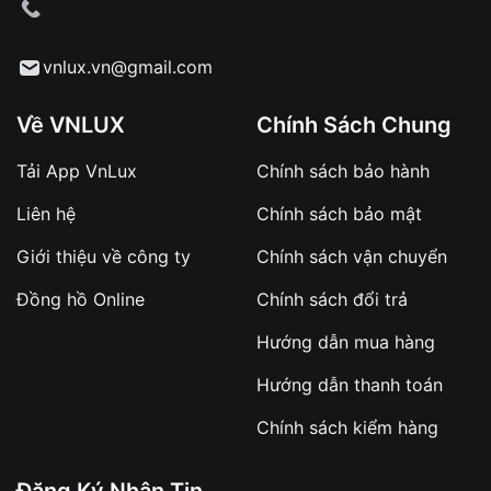
cầu
Từ khóa SEO:
vnlux.vn@gmail.com
Về VNLUX
Chính Sách Chung
Tải App VnLux
Chính sách bảo hành
Áp dụng với các đơn hàng giá trị cao hoặc
Liên hệ
Chính sách bảo mật
sản phẩm đặc biệt
Khách hàng cần
đặt cọc trước 10% giá trị đơn
Giới thiệu về công ty
Chính sách vận chuyển
hàng
Số tiền còn lại thanh toán khi nhận hàng hoặc
Đồng hồ Online
Chính sách đổi trả
theo thỏa thuận
Hướng dẫn mua hàng
Lợi ích của việc đặt cọc:
Hướng dẫn thanh toán
✔️ Đảm bảo xử lý đơn hàng nhanh chóng
Chính sách kiểm hàng
✔️ Hạn chế tình trạng hủy đơn không mong
muốn
Đăng Ký Nhận Tin