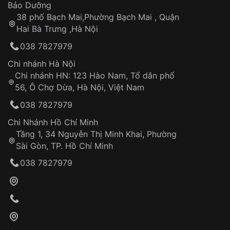
Thời gian tính từ khi xác nhận đơn hàng thành
Vỏ đồng hồ
Bảo Dưỡng
công
Sản phẩm đã bị:
38 phố Bạch Mai,Phường Bạch Mai , Quận
Tự ý sửa chữa
Hai Bà Trưng ,Hà Nội
Can thiệp tại các nơi không thuộc hệ
038 7827979
thống VNLUX
Hotline: 0585 215 215
Chi nhánh Hà Nội
Chi nhánh HN: 123 Hào Nam, Tổ dân phố
Từ khóa SEO:
56, Ô Chợ Dừa, Hà Nội, Việt Nam
Hỗ trợ nhanh chóng – minh bạch
038 7827979
Đảm bảo quyền lợi khách hàng
Đồng hành cùng khách hàng trong suốt quá
Chi Nhánh Hồ Chí Minh
trình sử dụng
Tầng 1, 34 Nguyễn Thị Minh Khai, Phường
Sài Gòn, TP. Hồ Chí Minh
Giao hàng tận nơi
038 7827979
Khách hàng kiểm tra và thanh toán trực tiếp
cho nhân viên giao hàng
Xác nhận đơn hàng và thanh toán
VNLUX tiến hành giao hàng đến địa chỉ yêu