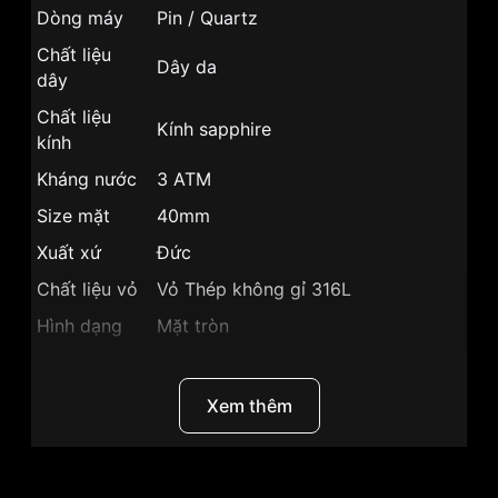
Dòng máy
Pin / Quartz
Chất liệu
Dây da
dây
Chất liệu
Kính sapphire
kính
Kháng nước
3 ATM
Size mặt
40mm
Xuất xứ
Đức
Chất liệu vỏ
Vỏ Thép không gỉ 316L
Hình dạng
Mặt tròn
Màu vỏ
Vỏ Màu Bạc
Phong cách
Classic cổ điển
Xem thêm
Lịch tuần trăng, Lịch thứ, Lịch ngày,
Tính năng
Giờ, Phút, Giây