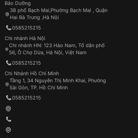
Thời gian tính từ khi xác nhận đơn hàng thành
Vỏ đồng hồ
Bảo Dưỡng
công
Sản phẩm đã bị:
38 phố Bạch Mai,Phường Bạch Mai , Quận
Tự ý sửa chữa
Hai Bà Trưng ,Hà Nội
Can thiệp tại các nơi không thuộc hệ
0585215215
thống VNLUX
Hotline: 0585 215 215
Chi nhánh Hà Nội
Chi nhánh HN: 123 Hào Nam, Tổ dân phố
Từ khóa SEO:
56, Ô Chợ Dừa, Hà Nội, Việt Nam
Hỗ trợ nhanh chóng – minh bạch
0585215215
Đảm bảo quyền lợi khách hàng
Đồng hành cùng khách hàng trong suốt quá
Chi Nhánh Hồ Chí Minh
trình sử dụng
Tầng 1, 34 Nguyễn Thị Minh Khai, Phường
Sài Gòn, TP. Hồ Chí Minh
Giao hàng tận nơi
0585215215
Khách hàng kiểm tra và thanh toán trực tiếp
cho nhân viên giao hàng
Xác nhận đơn hàng và thanh toán
VNLUX tiến hành giao hàng đến địa chỉ yêu