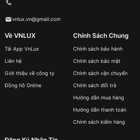
cầu
Từ khóa SEO:
vnlux.vn@gmail.com
Về VNLUX
Chính Sách Chung
Tải App VnLux
Chính sách bảo hành
Áp dụng với các đơn hàng giá trị cao hoặc
Liên hệ
Chính sách bảo mật
sản phẩm đặc biệt
Khách hàng cần
đặt cọc trước 10% giá trị đơn
Giới thiệu về công ty
Chính sách vận chuyển
hàng
Số tiền còn lại thanh toán khi nhận hàng hoặc
Đồng hồ Online
Chính sách đổi trả
theo thỏa thuận
Hướng dẫn mua hàng
Lợi ích của việc đặt cọc:
Hướng dẫn thanh toán
✔️ Đảm bảo xử lý đơn hàng nhanh chóng
Chính sách kiểm hàng
✔️ Hạn chế tình trạng hủy đơn không mong
muốn
Đăng Ký Nhận Tin