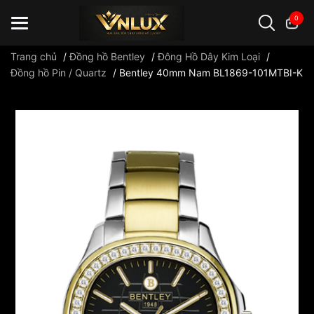
0
Trang chủ
/
Đồng hồ Bentley
/
Đông Hồ Dây Kim Loại
/
Đồng hồ Pin / Quartz
/
Bentley 40mm Nam BL1869-101MTBI-K
Đồng hồ casio
đồng hồ G-Shock
đồng hồ Orient
...