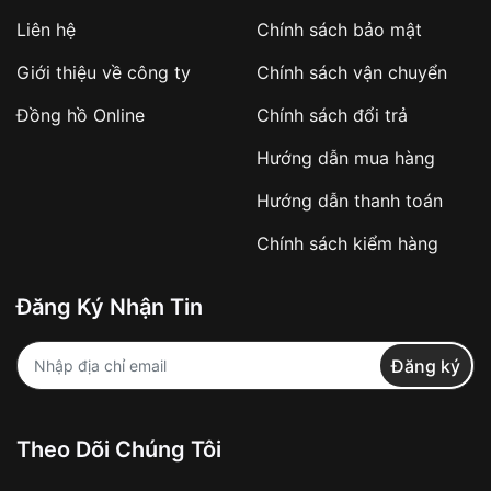
Áp dụng với các đơn hàng giá trị cao hoặc
Liên hệ
Chính sách bảo mật
sản phẩm đặc biệt
Khách hàng cần
đặt cọc trước 10% giá trị đơn
Giới thiệu về công ty
Chính sách vận chuyển
hàng
Số tiền còn lại thanh toán khi nhận hàng hoặc
Đồng hồ Online
Chính sách đổi trả
theo thỏa thuận
Hướng dẫn mua hàng
Lợi ích của việc đặt cọc:
Hướng dẫn thanh toán
✔️ Đảm bảo xử lý đơn hàng nhanh chóng
Chính sách kiểm hàng
✔️ Hạn chế tình trạng hủy đơn không mong
muốn
Đăng Ký Nhận Tin
Từ khóa SEO:
Đăng ký
Khách hàng được
kiểm tra hàng trước khi
Theo Dõi Chúng Tôi
thanh toán
VNLUX khuyến khích
quay video mở hộp
để