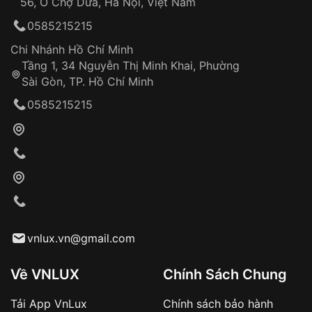
56, Ô Chợ Dừa, Hà Nội, Việt Nam
Hỗ trợ nhanh chóng – minh bạch
0585215215
Đảm bảo quyền lợi khách hàng
Đồng hành cùng khách hàng trong suốt quá
Chi Nhánh Hồ Chí Minh
trình sử dụng
Tầng 1, 34 Nguyễn Thị Minh Khai, Phường
Sài Gòn, TP. Hồ Chí Minh
Giao hàng tận nơi
0585215215
Khách hàng kiểm tra và thanh toán trực tiếp
cho nhân viên giao hàng
Xác nhận đơn hàng và thanh toán
VNLUX tiến hành giao hàng đến địa chỉ yêu
cầu
Từ khóa SEO:
vnlux.vn@gmail.com
Về VNLUX
Chính Sách Chung
Tải App VnLux
Chính sách bảo hành