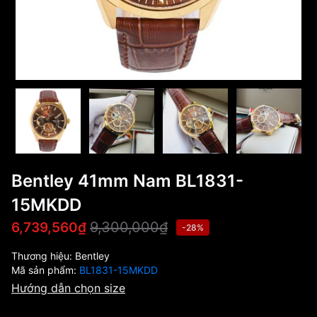
Bentley 41mm Nam BL1831-
15MKDD
9,300,000₫
6,739,560₫
-28%
Thương hiệu:
Bentley
Mã sản phẩm:
BL1831-15MKDD
Hướng dẫn chọn size