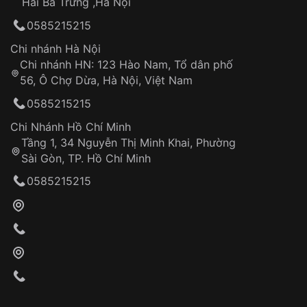
Hai Bà Trưng ,Hà Nội
Can thiệp tại các nơi không thuộc hệ
0585215215
thống VNLUX
Hotline: 0585 215 215
Chi nhánh Hà Nội
Chi nhánh HN: 123 Hào Nam, Tổ dân phố
Từ khóa SEO:
56, Ô Chợ Dừa, Hà Nội, Việt Nam
Hỗ trợ nhanh chóng – minh bạch
0585215215
Đảm bảo quyền lợi khách hàng
Đồng hành cùng khách hàng trong suốt quá
Chi Nhánh Hồ Chí Minh
trình sử dụng
Tầng 1, 34 Nguyễn Thị Minh Khai, Phường
Sài Gòn, TP. Hồ Chí Minh
Giao hàng tận nơi
0585215215
Khách hàng kiểm tra và thanh toán trực tiếp
cho nhân viên giao hàng
Xác nhận đơn hàng và thanh toán
VNLUX tiến hành giao hàng đến địa chỉ yêu
cầu