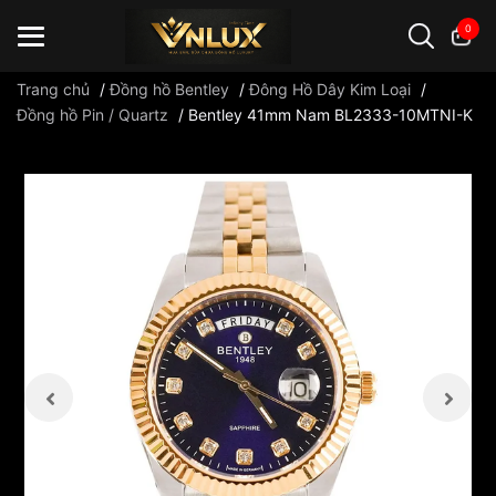
0
Trang chủ
/
Đồng hồ Bentley
/
Đông Hồ Dây Kim Loại
/
Đồng hồ Pin / Quartz
/
Bentley 41mm Nam BL2333-10MTNI-K
Đồng hồ casio
đồng hồ G-Shock
đồng hồ Orient
...