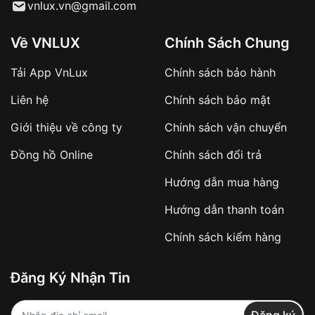
Từ khóa SEO:
vnlux.vn@gmail.com
Về VNLUX
Chính Sách Chung
Tải App VnLux
Chính sách bảo hành
Áp dụng với các đơn hàng giá trị cao hoặc
Liên hệ
Chính sách bảo mật
sản phẩm đặc biệt
Khách hàng cần
đặt cọc trước 10% giá trị đơn
Giới thiệu về công ty
Chính sách vận chuyển
hàng
Số tiền còn lại thanh toán khi nhận hàng hoặc
Đồng hồ Online
Chính sách đổi trả
theo thỏa thuận
Hướng dẫn mua hàng
Lợi ích của việc đặt cọc:
Hướng dẫn thanh toán
✔️ Đảm bảo xử lý đơn hàng nhanh chóng
Chính sách kiểm hàng
✔️ Hạn chế tình trạng hủy đơn không mong
muốn
Đăng Ký Nhận Tin
Từ khóa SEO: