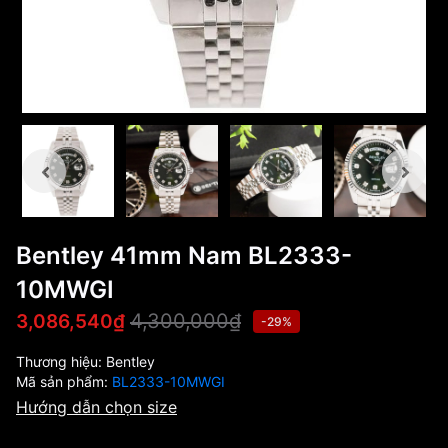
Bentley 41mm Nam BL2333-
10MWGI
4,300,000₫
3,086,540₫
-29%
Thương hiệu:
Bentley
Mã sản phẩm:
BL2333-10MWGI
Hướng dẫn chọn size