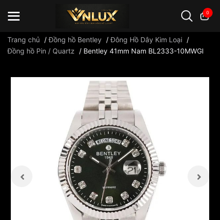
0
Trang chủ
/
Đồng hồ Bentley
/
Đông Hồ Dây Kim Loại
/
Đồng hồ Pin / Quartz
/
Bentley 41mm Nam BL2333-10MWGI
Đồng hồ casio
đồng hồ G-Shock
đồng hồ Orient
...