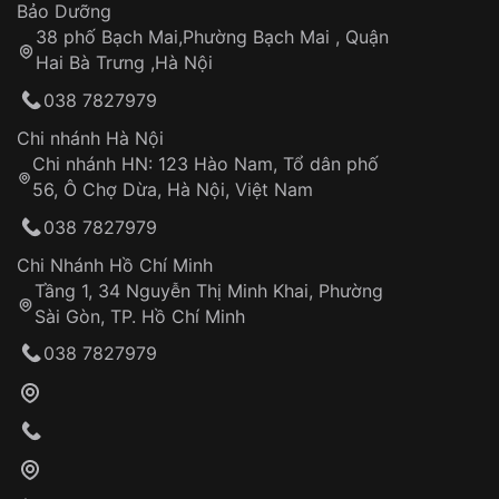
Thời gian tính từ khi xác nhận đơn hàng thành
Vỏ đồng hồ
Bảo Dưỡng
công
Sản phẩm đã bị:
38 phố Bạch Mai,Phường Bạch Mai , Quận
Tự ý sửa chữa
Hai Bà Trưng ,Hà Nội
Can thiệp tại các nơi không thuộc hệ
038 7827979
thống VNLUX
Hotline: 0585 215 215
Chi nhánh Hà Nội
Chi nhánh HN: 123 Hào Nam, Tổ dân phố
Từ khóa SEO:
56, Ô Chợ Dừa, Hà Nội, Việt Nam
Hỗ trợ nhanh chóng – minh bạch
038 7827979
Đảm bảo quyền lợi khách hàng
Đồng hành cùng khách hàng trong suốt quá
Chi Nhánh Hồ Chí Minh
trình sử dụng
Tầng 1, 34 Nguyễn Thị Minh Khai, Phường
Sài Gòn, TP. Hồ Chí Minh
Giao hàng tận nơi
038 7827979
Khách hàng kiểm tra và thanh toán trực tiếp
cho nhân viên giao hàng
Xác nhận đơn hàng và thanh toán
VNLUX tiến hành giao hàng đến địa chỉ yêu