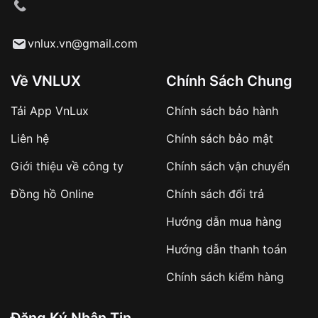
cầu
Từ khóa SEO:
vnlux.vn@gmail.com
Về VNLUX
Chính Sách Chung
Tải App VnLux
Chính sách bảo hành
Áp dụng với các đơn hàng giá trị cao hoặc
Liên hệ
Chính sách bảo mật
sản phẩm đặc biệt
Khách hàng cần
đặt cọc trước 10% giá trị đơn
Giới thiệu về công ty
Chính sách vận chuyển
hàng
Số tiền còn lại thanh toán khi nhận hàng hoặc
Đồng hồ Online
Chính sách đổi trả
theo thỏa thuận
Hướng dẫn mua hàng
Lợi ích của việc đặt cọc:
Hướng dẫn thanh toán
✔️ Đảm bảo xử lý đơn hàng nhanh chóng
Chính sách kiểm hàng
✔️ Hạn chế tình trạng hủy đơn không mong
muốn
Đăng Ký Nhận Tin