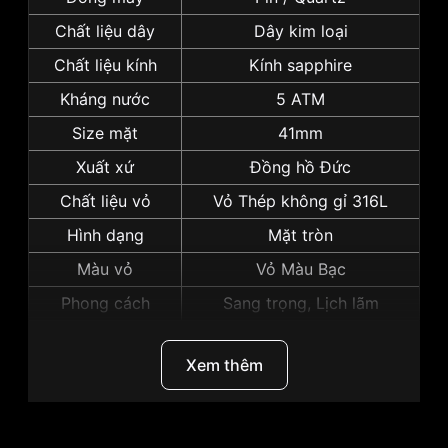
Chất liệu dây
Dây kim loại
Chất liệu kính
Kính sapphire
Kháng nước
5 ATM
Size mặt
41mm
Xuất xứ
Đồng hồ Đức
Chất liệu vỏ
Vỏ Thép không gỉ 316L
Hình dạng
Mặt tròn
Màu vỏ
Vỏ Màu Bạc
Phong cách
Sang trọng, Lịch lãm
Tính năng
Xem giờ, Lịch ngày, Dạ quang
Xem thêm
Độ dày
10mm
Những sản phẩm tương tự
"Bentley 41mm Nam
BL2333-10MWGI":