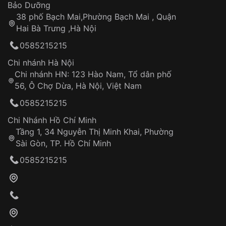
Thời gian tính từ khi xác nhận đơn hàng thành
Vỏ đồng hồ
Bảo Dưỡng
công
Sản phẩm đã bị:
38 phố Bạch Mai,Phường Bạch Mai , Quận
Tự ý sửa chữa
Hai Bà Trưng ,Hà Nội
Can thiệp tại các nơi không thuộc hệ
0585215215
thống VNLUX
Hotline: 0585 215 215
Chi nhánh Hà Nội
Chi nhánh HN: 123 Hào Nam, Tổ dân phố
Từ khóa SEO:
56, Ô Chợ Dừa, Hà Nội, Việt Nam
Hỗ trợ nhanh chóng – minh bạch
0585215215
Đảm bảo quyền lợi khách hàng
Đồng hành cùng khách hàng trong suốt quá
Chi Nhánh Hồ Chí Minh
trình sử dụng
Tầng 1, 34 Nguyễn Thị Minh Khai, Phường
Sài Gòn, TP. Hồ Chí Minh
Giao hàng tận nơi
0585215215
Khách hàng kiểm tra và thanh toán trực tiếp
cho nhân viên giao hàng
Xác nhận đơn hàng và thanh toán
VNLUX tiến hành giao hàng đến địa chỉ yêu