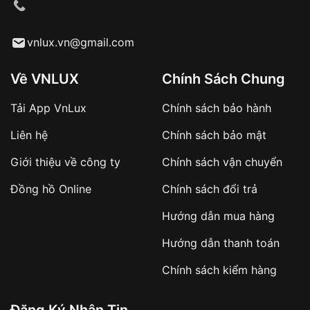
cầu
Từ khóa SEO:
vnlux.vn@gmail.com
Về VNLUX
Chính Sách Chung
Tải App VnLux
Chính sách bảo hành
Áp dụng với các đơn hàng giá trị cao hoặc
Liên hệ
Chính sách bảo mật
sản phẩm đặc biệt
Khách hàng cần
đặt cọc trước 10% giá trị đơn
Giới thiệu về công ty
Chính sách vận chuyển
hàng
Số tiền còn lại thanh toán khi nhận hàng hoặc
Đồng hồ Online
Chính sách đổi trả
theo thỏa thuận
Hướng dẫn mua hàng
Lợi ích của việc đặt cọc:
Hướng dẫn thanh toán
✔️ Đảm bảo xử lý đơn hàng nhanh chóng
Chính sách kiểm hàng
✔️ Hạn chế tình trạng hủy đơn không mong
muốn
Đăng Ký Nhận Tin