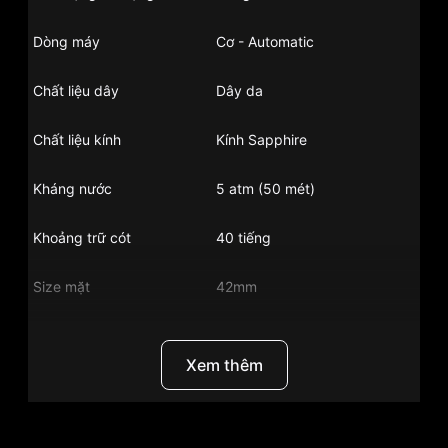
Dòng máy
Cơ - Automatic
Chất liệu dây
Dây da
Chất liệu kính
Kính Sapphire
Kháng nước
5 atm (50 mét)
Khoảng trữ cót
40 tiếng
Size mặt
42mm
Chất liệu vỏ
Vỏ thép không gỉ
Xem thêm
Hình dạng
Mặt tròn
Màu vỏ
Vàng