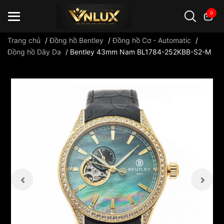
0
Trang chủ
/
Đồng hồ Bentley
/
Đồng hồ Cơ - Automatic
/
Đồng hồ Dây Da
/
Bentley 43mm Nam BL1784-252KBB-S2-M
Đồng hồ casio
đồng hồ G-Shock
đồng hồ Orient
...