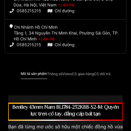
Dừa, Hà Nội, Việt Nam
Liên hệ
0585215215
Chỉ đường
Chi Nhánh Hồ Chí Minh
Tầng 1, 34 Nguyễn Thị Minh Khai, Phường Sài Gòn, TP.
Hồ Chí Minh
Liên hệ
0585215215
Chỉ đường
Mô tả sản phẩm
Thông số
Video
CS giao hàng
CS đổi trả
Bentley 43mm Nam BL1784-252KBB-S2-M: Quyền
lực trên cổ tay, đẳng cấp bất tận
Bạn đã từng mơ ước sở hữu một chiếc đồng hồ vừa