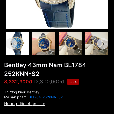
Bentley 43mm Nam BL1784-
252KNN-S2
12,300,000₫
8,332,300₫
-33%
Thương hiệu:
Bentley
Mã sản phẩm:
BL1784-252KNN-S2
Hướng dẫn chọn size