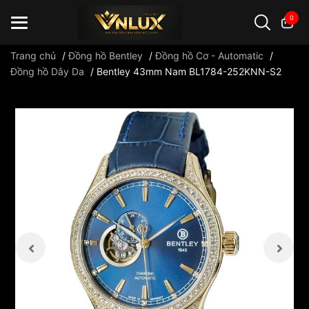
0
Trang chủ
/
Đồng hồ Bentley
/
Đồng hồ Cơ - Automatic
/
Đồng hồ Dây Da
/
Bentley 43mm Nam BL1784-252KNN-S2
Đồng hồ casio
đồng hồ G-Shock
đồng hồ Orient
...