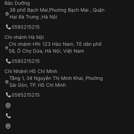
Thời gian tính từ khi xác nhận đơn hàng thành
Vỏ đồng hồ
Bảo Dưỡng
công
Sản phẩm đã bị:
38 phố Bạch Mai,Phường Bạch Mai , Quận
Tự ý sửa chữa
Hai Bà Trưng ,Hà Nội
Can thiệp tại các nơi không thuộc hệ
0585215215
thống VNLUX
Hotline: 0585 215 215
Chi nhánh Hà Nội
Chi nhánh HN: 123 Hào Nam, Tổ dân phố
Từ khóa SEO:
56, Ô Chợ Dừa, Hà Nội, Việt Nam
Hỗ trợ nhanh chóng – minh bạch
0585215215
Đảm bảo quyền lợi khách hàng
Đồng hành cùng khách hàng trong suốt quá
Chi Nhánh Hồ Chí Minh
trình sử dụng
Tầng 1, 34 Nguyễn Thị Minh Khai, Phường
Sài Gòn, TP. Hồ Chí Minh
Giao hàng tận nơi
0585215215
Khách hàng kiểm tra và thanh toán trực tiếp
cho nhân viên giao hàng
Xác nhận đơn hàng và thanh toán
VNLUX tiến hành giao hàng đến địa chỉ yêu