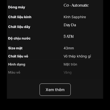
Cơ - Automatic
Dòng máy
Chất liệu kính
Kính Sapphire
Dây Da
Chất liệu dây
5 ATM
Độ chịu nước
Size mặt
43mm
Chất liệu vỏ
Vỏ thép không gỉ
Hình dạng
Mặt tròn
Màu vỏ
Vàng
Tính năng
Giờ, phút, giây
Xem thêm
Sang trọng
Phong cách
Độ dầy
13.5mm
Màu mặt
Mặt xanh