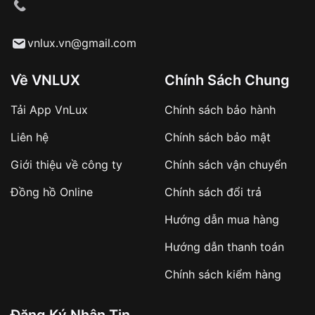
cầu
Từ khóa SEO:
vnlux.vn@gmail.com
Về VNLUX
Chính Sách Chung
Tải App VnLux
Chính sách bảo hành
Áp dụng với các đơn hàng giá trị cao hoặc
Liên hệ
Chính sách bảo mật
sản phẩm đặc biệt
Khách hàng cần
đặt cọc trước 10% giá trị đơn
Giới thiệu về công ty
Chính sách vận chuyển
hàng
Số tiền còn lại thanh toán khi nhận hàng hoặc
Đồng hồ Online
Chính sách đổi trả
theo thỏa thuận
Hướng dẫn mua hàng
Lợi ích của việc đặt cọc:
Hướng dẫn thanh toán
✔️ Đảm bảo xử lý đơn hàng nhanh chóng
Chính sách kiểm hàng
✔️ Hạn chế tình trạng hủy đơn không mong
muốn
Đăng Ký Nhận Tin