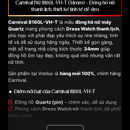
Carnival Nữ 8160L-VH-T (34mm) – Đồng hồ nữ
thanh lịch, thiết kế tinh tế dễ đeo
Carnival 8160L-VH-T
là mẫu
đồng hồ nữ máy
Quartz
mang phong cách
Dress Watch thanh lịch
,
phù hợp với phái đẹp yêu thích sự nhẹ nhàng, tinh
tế và dễ sử dụng hằng ngày. Thiết kế gọn gàng,
mặt số trang nhã cùng kích thước
34mm
giúp
đồng hồ ôm tay đẹp, không quá nhỏ nhưng vẫn rất
nữ tính.
Sản phẩm tại Vnnlux là
hàng mới 100%
, chính hãng
Carnival.
🔹 Điểm nổi bật của Carnival 8160L-VH-T
Đồng hồ
Quartz (pin)
– chính xác, dễ sử dụng
Phong cách
Dress Watch nữ
thanh lịch, dễ phối
trang phục
Thiết kế gọn gàng, bền dáng theo thời gian
Kích thước
34mm
, phù hợp cổ tay nữ châu Á