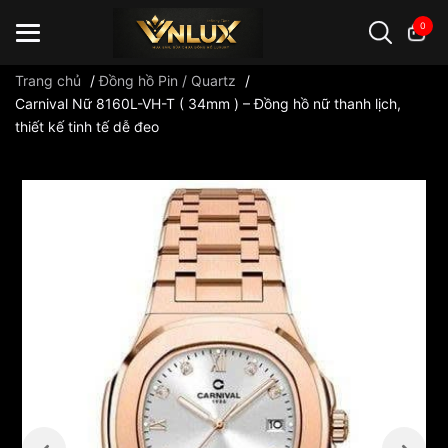
0
Trang chủ
/
Đồng hồ Pin / Quartz
/
Carnival Nữ 8160L-VH-T ( 34mm ) – Đồng hồ nữ thanh lịch,
thiết kế tinh tế dễ đeo
Đồng hồ casio
đồng hồ G-Shock
đồng hồ Orient
...