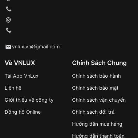
Xác nhận đơn hàng và thanh toán
VNLUX tiến hành giao hàng đến địa chỉ yêu
cầu
Từ khóa SEO:
vnlux.vn@gmail.com
Về VNLUX
Chính Sách Chung
Tải App VnLux
Chính sách bảo hành
Áp dụng với các đơn hàng giá trị cao hoặc
Liên hệ
Chính sách bảo mật
sản phẩm đặc biệt
Khách hàng cần
đặt cọc trước 10% giá trị đơn
Giới thiệu về công ty
Chính sách vận chuyển
hàng
Số tiền còn lại thanh toán khi nhận hàng hoặc
Đồng hồ Online
Chính sách đổi trả
theo thỏa thuận
Hướng dẫn mua hàng
Lợi ích của việc đặt cọc:
Hướng dẫn thanh toán