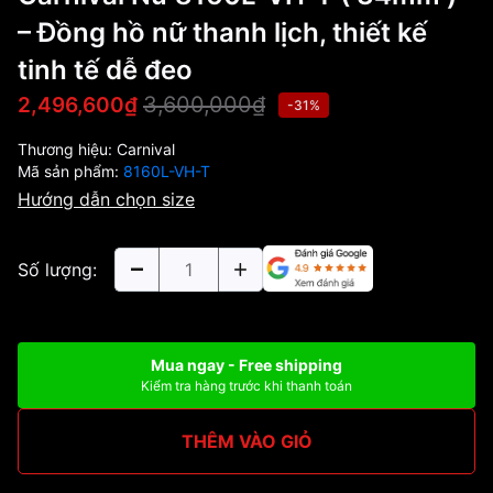
– Đồng hồ nữ thanh lịch, thiết kế
tinh tế dễ đeo
3,600,000₫
2,496,600₫
-31%
Thương hiệu:
Carnival
Mã sản phẩm:
8160L-VH-T
Hướng dẫn chọn size
Số lượng:
Mua ngay - Free shipping
Kiểm tra hàng trước khi thanh toán
THÊM VÀO GIỎ