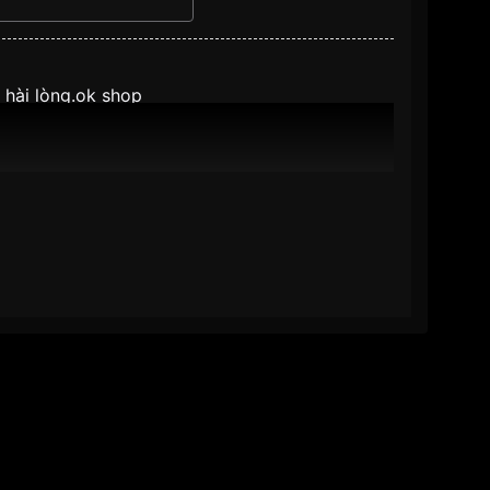
 hài lòng.ok shop
ên hệ VNLUX để được
ên hệ VNLUX để được