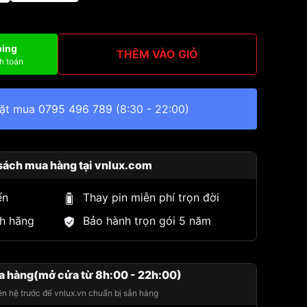
ping
THÊM VÀO GIỎ
h toán
đặt mua
0795 496 789
(8:30 - 22:00)
sách mua hàng tại vnlux.com
ển
Thay pin miễn phí trọn đời
h hãng
Bảo hành trọn gói 5 năm
a hàng(mở cửa từ 8h:00 - 22h:00)
iên hệ trước để vnlux.vn chuẩn bị sẵn hàng