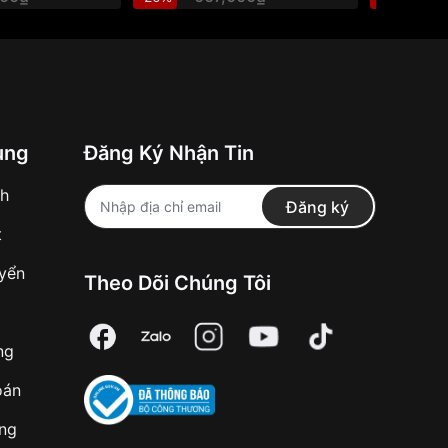
ung
Đăng Ký Nhận Tin
nh
Đăng ký
t
uyển
Theo Dõi Chúng Tôi
ng
oán
àng