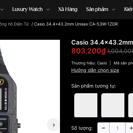
Luxury Watch
Xả Hàng
Sản phẩm
Kiế
ồng hồ Điện Tử
/
Casio 34.4x43.2mm Unisex CA-53W-1ZDR
ồng hồ G-Shock
đồng hồ Orient
...
Casio 34.4x43.2mm
803,200₫
1,004,00
Thương hiệu:
Casio
|
Mã sản p
Hướng dẫn chọn size
Sản phẩm tương tự:
Số lượng: