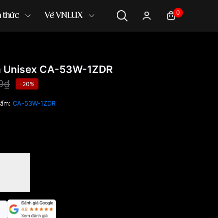
0
n thức
Về VNLUX
 Unisex CA-53W-1ZDR
0₫
-20%
hẩm:
CA-53W-1ZDR