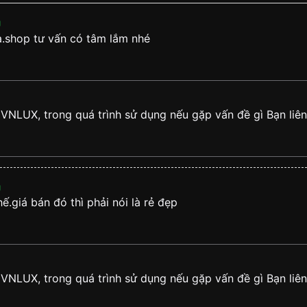
g
ạ.shop tư vấn có tâm lắm nhé
 bởi thiết kế độc đáo
 VNLUX, trong quá trình sử dụng nếu gặp vấn đề gì Bạn li
thập niên 80s
g
 khả năng hiển thị tối ưu.
.giá bán đó thì phải nói là rẻ đẹp
t đầy đủ trên mặt số đồng
năng động, cực chất với
 đáo toát lên vẻ cổ điển
 VNLUX, trong quá trình sử dụng nếu gặp vấn đề gì Bạn li
p niên 80s.