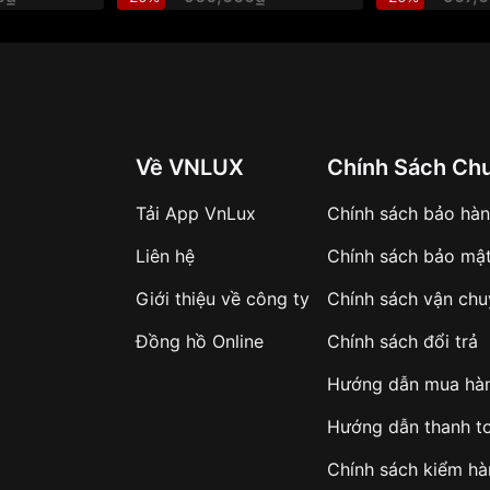
n
hoạt động liên tục và bền
ăm. Do đó, bộ máy sẽ hoạt
à không có một giây nghỉ
i gian rất cao, sai số chỉ
Về VNLUX
Chính Sách Ch
Tải App VnLux
Chính sách bảo hà
ổi bật
Liên hệ
Chính sách bảo mậ
hắc chắn, mạnh mẽ và đầy
Giới thiệu về công ty
Chính sách vận ch
ột số dòng đặc biệt. Phù
gần gũi. Thiết kế dây đeo
Đồng hồ Online
Chính sách đổi trả
 một khối vuông vức đồng
Hướng dẫn mua hà
mặt hình thức cho chiếc
Hướng dẫn thanh t
Chính sách kiểm h
từ chất liệu có độ bền