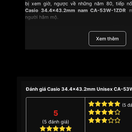
bị xem giờ, ngược về những năm 80, tiếp nối 
Casio 34.4x43.2mm nam CA-53W-1ZDR
ma
người hâm mộ.
Xem thêm
Đánh giá Casio 34.4x43.2mm Unisex CA-5
(5 đ
5
(5 đánh giá)