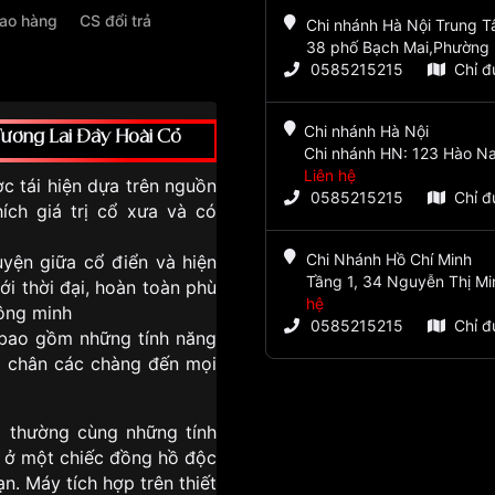
iao hàng
CS đổi trả
Chi nhánh Hà Nội Trung 
38 phố Bạch Mai,Phường 
0585215215
Chỉ 
Chi nhánh Hà Nội
ương Lai Đầy Hoài Cổ
Chi nhánh HN: 123 Hào Na
Liên hệ
tái hiện dựa trên nguồn
0585215215
Chỉ 
ích giá trị cổ xưa và có
Chi Nhánh Hồ Chí Minh
yện giữa cổ điển và hiện
Tầng 1, 34 Nguyễn Thị Mi
với thời đại, hoàn toàn phù
hệ
ông minh
0585215215
Chỉ 
bao gồm những tính năng
eo chân các chàng đến mọi
 thường cùng những tính
ẻ ở một chiếc đồng hồ độc
. Máy tích hợp trên thiết