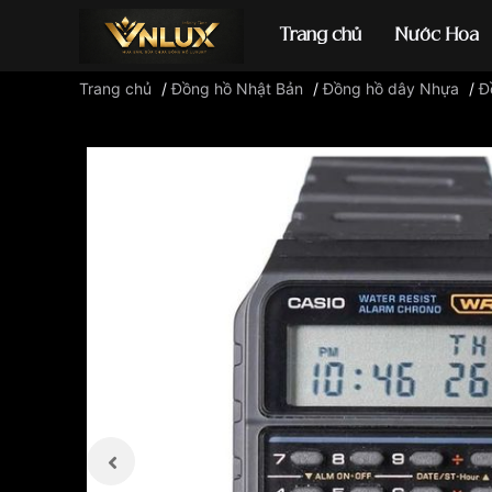
Trang chủ
Nước Hoa
Trang chủ
/
Đồng hồ Nhật Bản
/
Đồng hồ dây Nhựa
/
Đ
Đồng hồ casio
đ