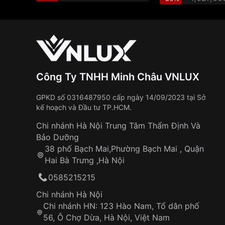
Bộ máy hiện đại, an toà
Đồng hồ trang bị bộ máy điện tử với khả năng 
bỉ, sử dụng viên pin có thời gian lên đến 3 n
động xuyên suốt trong quãng thời gian đó m
ngơi nào. Chính vì thế mà độ chính xác của thờ
Công Ty TNHH Minh Châu VNLUX
khoảng 15 giây trên một tháng.
GPKD số 0316487950 cấp ngày 14/09/2023 tại Sở
kế hoạch và Đầu tư TP.HCM.
Chất liệu truyền tải giá trị n
Chi nhánh Hà Nội Trung Tâm Thẩm Định Và
Ấn tượng đầu tiên về mẫu đồng hồ này là sự c
Bảo Dưỡng
nam tính. Sản phẩm không quá cá tính như m
38 phố Bạch Mai,Phường Bạch Mai , Quận
hợp với đại đa số người dùng bởi sự hài hòa, 
Hai Bà Trưng ,Hà Nội
và vỏ máy được làm từ nhựa thống nhất theo
0585215215
đều. Giúp tăng sự mạnh mẽ và góc cạnh về 
đồng hồ.
Chi nhánh Hà Nội
Chi nhánh HN: 123 Hào Nam, Tổ dân phố
Đồng hồ Casio CA-53W-1ZDR được hoàn thiện 
56, Ô Chợ Dừa, Hà Nội, Việt Nam