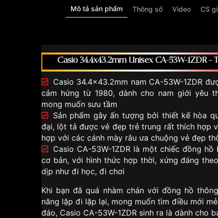
Mô tả sản phẩm
Thông số
Video
CS g
Casio 34.4x43.2mm Unisex CA-53W-1ZDR – T
Casio 34.4x43.2mm nam CA-53W-1ZDR được 
cảm hứng từ 1980, dành cho nam giới yêu th
mong muốn sưu tầm
Sản phẩm gây ấn tượng bởi thiết kế hòa qu
đại, lột tả được vẻ đẹp trẻ trung rất thích hợp 
hợp với các cánh mày râu ưa chuộng vẻ đẹp th
Casio CA-53W-1ZDR là một chiếc đồng hồ 
cơ bản, với hình thức hợp thời, xứng đáng th
dịp như đi học, đi chơi
Khi bạn đã quá nhàm chán với đồng hồ thông
năng lặp đi lặp lại, mong muốn tìm điều mới m
đáo, Casio CA-53W-1ZDR sinh ra là dành cho bạn