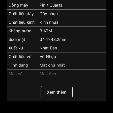
Dòng máy
Pin / Quartz
Chất liệu dây
Dây nhựa
Chất liệu kính
Kính nhựa
Kháng nước
3 ATM
Size mặt
34.4x43.2mm
Xuất xứ
Nhật Bản
Chất liệu vỏ
Vỏ Nhựa
Hình dạng
Mặt chữ nhật
Màu vỏ
Màu đen
Phong cách
Vintage
Máy tính, xem ngày giờ, lịch ngày,
Xem thêm
Tính năng
tháng,...
Độ dày
8.2 mm