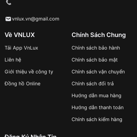
cầu
Từ khóa SEO:
vnlux.vn@gmail.com
Về VNLUX
Chính Sách Chung
Tải App VnLux
Chính sách bảo hành
Áp dụng với các đơn hàng giá trị cao hoặc
Liên hệ
Chính sách bảo mật
sản phẩm đặc biệt
Khách hàng cần
đặt cọc trước 10% giá trị đơn
Giới thiệu về công ty
Chính sách vận chuyển
hàng
Số tiền còn lại thanh toán khi nhận hàng hoặc
Đồng hồ Online
Chính sách đổi trả
theo thỏa thuận
Hướng dẫn mua hàng
Lợi ích của việc đặt cọc:
Hướng dẫn thanh toán
✔️ Đảm bảo xử lý đơn hàng nhanh chóng
Chính sách kiểm hàng
✔️ Hạn chế tình trạng hủy đơn không mong
muốn
Đăng Ký Nhận Tin