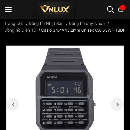
0
Trang chủ
/
Đồng hồ Nhật Bản
/
Đồng hồ dây Nhựa
/
Đồng hồ Điện Tử
/
Casio 34.4x43.2mm Unisex CA-53WF-1BDF
Đồng hồ casio
đồng hồ G-Shock
đồng hồ Orient
...