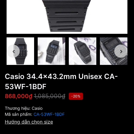
Casio 34.4x43.2mm Unisex CA-
53WF-1BDF
1,085,000₫
868,000₫
-20%
Thương hiệu:
Casio
Mã sản phẩm:
CA-53WF-1BDF
Hướng dẫn chọn size