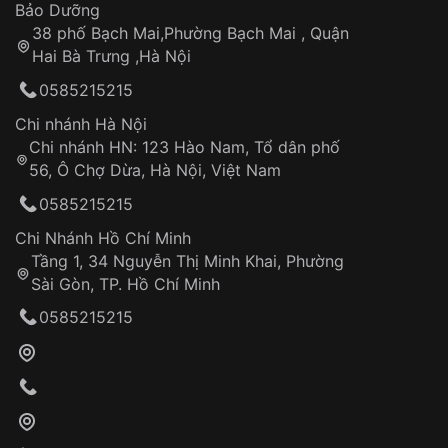
Thời gian tính từ khi xác nhận đơn hàng thành
Vỏ đồng hồ
Bảo Dưỡng
công
Sản phẩm đã bị:
38 phố Bạch Mai,Phường Bạch Mai , Quận
Tự ý sửa chữa
Hai Bà Trưng ,Hà Nội
Can thiệp tại các nơi không thuộc hệ
0585215215
thống VNLUX
Hotline: 0585 215 215
Chi nhánh Hà Nội
Chi nhánh HN: 123 Hào Nam, Tổ dân phố
Từ khóa SEO:
56, Ô Chợ Dừa, Hà Nội, Việt Nam
Hỗ trợ nhanh chóng – minh bạch
0585215215
Đảm bảo quyền lợi khách hàng
Đồng hành cùng khách hàng trong suốt quá
Chi Nhánh Hồ Chí Minh
trình sử dụng
Tầng 1, 34 Nguyễn Thị Minh Khai, Phường
Sài Gòn, TP. Hồ Chí Minh
Giao hàng tận nơi
0585215215
Khách hàng kiểm tra và thanh toán trực tiếp
cho nhân viên giao hàng
Xác nhận đơn hàng và thanh toán
VNLUX tiến hành giao hàng đến địa chỉ yêu