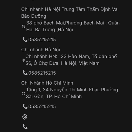
Màu xanh navy thời thượng
, hợp nhiều phon
thao.
Chi nhánh Hà Nội Trung Tâm Thẩm Định Và
Chống nước 100M
, phù hợp với các hoạt độ
Bảo Dưỡng
nước.
38 phố Bạch Mai,Phường Bạch Mai , Quận
Thiết kế nhẹ, thoải mái
, dễ dàng sử dụng hằ
Hai Bà Trưng ,Hà Nội
Mức giá hợp lý
, dễ tiếp cận cho học sinh, sin
0585215215
Chi nhánh Hà Nội
Kết luận
Chi nhánh HN: 123 Hào Nam, Tổ dân phố
56, Ô Chợ Dừa, Hà Nội, Việt Nam
Casio LRW-200HS-2EVDF
là chiếc đồng hồ nữ
tìm kiếm một phụ kiện
thời trang, bền bỉ và tiệ
0585215215
nổi bật, thiết kế năng động cùng khả năng ch
Chi Nhánh Hồ Chí Minh
là người bạn đồng hành đáng tin cậy trong cả họ
Tầng 1, 34 Nguyễn Thị Minh Khai, Phường
trí.
Sài Gòn, TP. Hồ Chí Minh
Những sản phẩm tương tự
"Casio 34mm Nữ L
0585215215