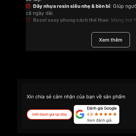
Dây nhựa resin siêu nhẹ & bền bỉ
: Giúp ngư
cả ngày dài.
Bezel xoay phong cách thể thao
: Mang hơi 
nét năng động.
Mặt số rõ ràng
: Cọc số và kim phủ tông trắn
Xem thêm
sát.
Thông số kỹ thuật
Thông số
Chi tiết
Mã sản phẩm
LRW-200HS-2EVDF
Thương hiệu
Casio – Nhật Bản
Xin chia sẻ cảm nhận của bạn về sản phẩm
Dòng sản phẩm
Casio LRW-200H Series
Đối tượng
Nữ
Viết đánh giá tại đây
Kiểu dáng
Đồng hồ thể thao – thời trang
Kích thước vỏ
38.9 × 34.2 × 11.5 mm