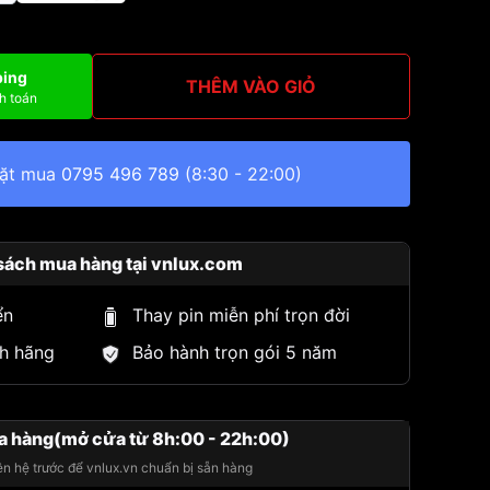
ping
THÊM VÀO GIỎ
h toán
đặt mua
0795 496 789
(8:30 - 22:00)
sách mua hàng tại vnlux.com
ển
Thay pin miễn phí trọn đời
h hãng
Bảo hành trọn gói 5 năm
a hàng(mở cửa từ 8h:00 - 22h:00)
iên hệ trước để vnlux.vn chuẩn bị sẵn hàng