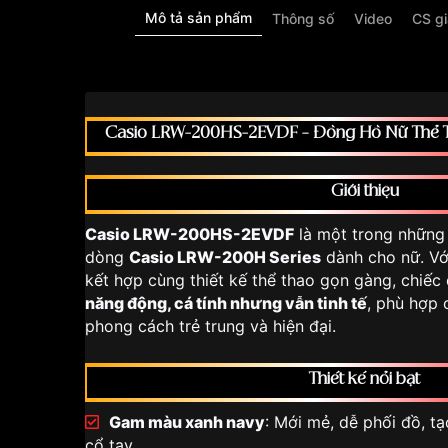
Mô tả sản phẩm
Thông số
Video
CS g
Casio LRW-200HS-2EVDF – Đồng Hồ Nữ Thể T
Giới thiệu
Casio LRW-200HS-2EVDF
là một trong những
dòng
Casio LRW-200H Series
dành cho nữ. Vớ
kết hợp cùng thiết kế thể thao gọn gàng, chiế
năng động, cá tính nhưng vẫn tinh tế
, phù hợp
phong cách trẻ trung và hiện đại.
Thiết kế nổi bật
Gam màu xanh navy
: Mới mẻ, dễ phối đồ, tạ
cổ tay.