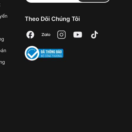
t
uyển
Theo Dõi Chúng Tôi
ng
oán
àng