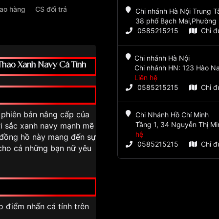
iao hàng
CS đổi trả
Chi nhánh Hà Nội Trung 
38 phố Bạch Mai,Phường 
0585215215
Chỉ 
Chi nhánh Hà Nội
hao Xanh Navy Cá Tính
Chi nhánh HN: 123 Hào Na
Liên hệ
0585215215
Chỉ 
 phiên bản nâng cấp của
Chi Nhánh Hồ Chí Minh
Tầng 1, 34 Nguyễn Thị Mi
i sắc xanh navy mạnh mẽ
hệ
c đồng hồ này mang đến sự
0585215215
Chỉ 
 cho cả những bạn nữ yêu
o điểm nhấn cá tính trên