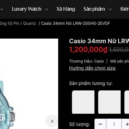
Luxury Watch
Xả Hàng
Sản phẩm
Kiế
ồng hồ Pin / Quartz
/
Casio 34mm Nữ LRW-200HS-2EVDF
ồng hồ G-Shock
đồng hồ Orient
...
Casio 34mm Nữ LR
1,200,000₫
1,500,
Thương hiệu:
Casio
|
Mã sản p
Hướng dẫn chọn size
Sản phẩm tương tự:
Số lượng: