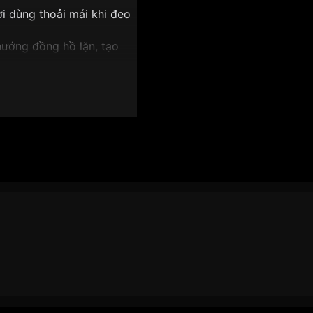
ời dùng thoải mái khi đeo
hướng đồng hồ lặn, tạo
g – xanh nổi bật, dễ quan