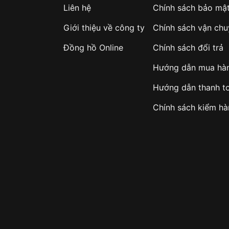
g cách từ casual đến thể
Liên hệ
Chính sách bảo mậ
ng ngoài trời và dưới
Giới thiệu về công ty
Chính sách vận ch
Đồng hồ Online
Chính sách đổi trả
ng ngày.
h viên và giới trẻ.
Hướng dẫn mua hà
Hướng dẫn thanh t
Chính sách kiểm h
 lý tưởng cho những ai
n dụng
. Với sắc xanh navy
ống nước mạnh mẽ, đây sẽ
c tập, công việc và giải
RW-200HS-2EVDF":