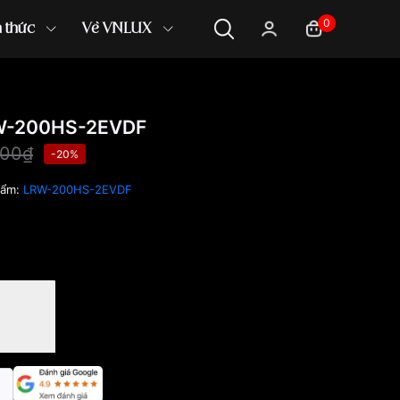
0
n thức
Về VNLUX
W-200HS-2EVDF
000₫
-20%
hẩm:
LRW-200HS-2EVDF