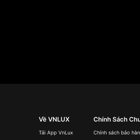
g xanh
 trí 3 giờ
y, bơi lội, đi biển thoải
t Nam
Về VNLUX
Chính Sách Ch
200HS-2EVDF
Tải App VnLux
Chính sách bảo hà