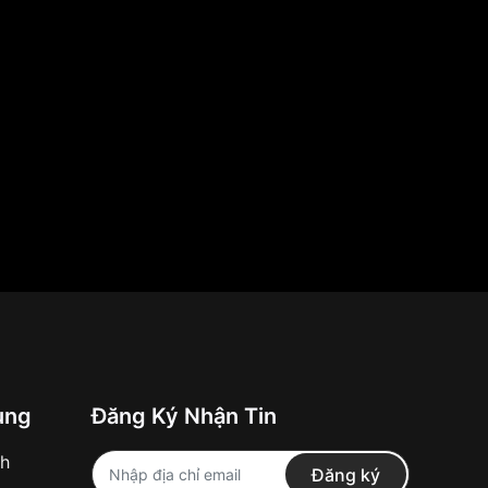
ung
Đăng Ký Nhận Tin
nh
Đăng ký