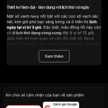
Thiết kế hiện đại – tiện dụng với lịch thứ và ngày
Mặt số xanh navy nổi bật với các cọc số vạch sắc
nét, kim giờ phủ bạc sáng bóng và ô hiển thị
lịch
ngày tại vị trí 3 giờ
. Đặc biệt, mẫu đồng hồ này còn
có
ô lịch thứ dạng vòng cung
đặt ở vị trí 12 giờ,
giúp hiển thị trực quan và cân đối mặt số. Bezel
trơn kết hợp dây thép không gỉ mang đến vẻ ngoài
thanh lịch, dễ phối cùng trang phục công sở hay
dạo phố.
Xem thêm
Bộ máy Quartz Nhật Bản – Chính xác & ổn định
Casio trang bị cho MTP-1381D-2AVDF bộ máy
Quartz Nhật Bản
nổi tiếng với độ chính xác cao, ít
Xem thêm
sai số và cực kỳ tiện lợi cho người dùng. Pin có
tuổi thọ trung bình 2–3 năm, dễ thay thế và bảo trì.
Chính sách vận chuyển VNLUX
Xin chia sẻ cảm nhận của bạn về sản phẩm
tiện lợi –
Thông số kỹ thuật Casio MTP-1381D-2AVDF
nhanh chóng – minh bạch