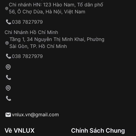
Chi nhánh HN: 123 Hào Nam, Tổ dân phố
Từ khóa SEO:
56, Ô Chợ Dừa, Hà Nội, Việt Nam
Hỗ trợ nhanh chóng – minh bạch
038 7827979
Đảm bảo quyền lợi khách hàng
Đồng hành cùng khách hàng trong suốt quá
Chi Nhánh Hồ Chí Minh
trình sử dụng
Tầng 1, 34 Nguyễn Thị Minh Khai, Phường
Sài Gòn, TP. Hồ Chí Minh
Giao hàng tận nơi
038 7827979
Khách hàng kiểm tra và thanh toán trực tiếp
cho nhân viên giao hàng
Xác nhận đơn hàng và thanh toán
VNLUX tiến hành giao hàng đến địa chỉ yêu
cầu
Từ khóa SEO:
vnlux.vn@gmail.com
Về VNLUX
Chính Sách Chung