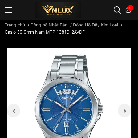
0
Trang chủ
/
Đồng hồ Nhật Bản
/
Đông Hồ Dây Kim Loại
/
Casio 39.9mm Nam MTP-1381D-2AVDF
Đồng hồ casio
đồng hồ G-Shock
đồng hồ Orient
...