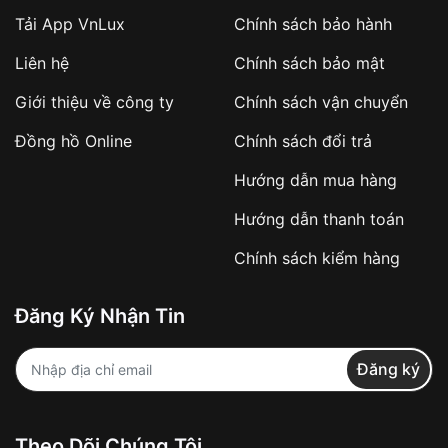
Tải App VnLux
Chính sách bảo hành
Áp dụng với các đơn hàng giá trị cao hoặc
Liên hệ
Chính sách bảo mật
sản phẩm đặc biệt
Khách hàng cần
đặt cọc trước 10% giá trị đơn
Giới thiệu về công ty
Chính sách vận chuyển
hàng
Số tiền còn lại thanh toán khi nhận hàng hoặc
Đồng hồ Online
Chính sách đổi trả
theo thỏa thuận
Hướng dẫn mua hàng
Lợi ích của việc đặt cọc:
Hướng dẫn thanh toán
✔️ Đảm bảo xử lý đơn hàng nhanh chóng
Chính sách kiểm hàng
✔️ Hạn chế tình trạng hủy đơn không mong
muốn
Đăng Ký Nhận Tin
Từ khóa SEO:
Đăng ký
Khách hàng được
kiểm tra hàng trước khi
Theo Dõi Chúng Tôi