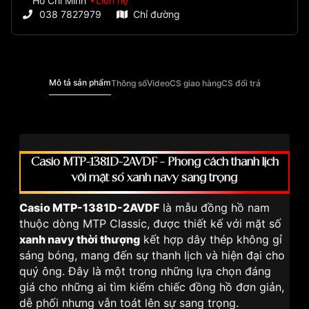
Hồ Chí Minh
Liên hệ
038 7827979
Chỉ đường
Mô tả sản phẩm
Thông số
Video
CS giao hàng
CS đổi trả
Casio MTP-1381D-2AVDF – Phong cách thanh lịch
với mặt số xanh navy sang trọng
Casio MTP-1381D-2AVDF
là mẫu đồng hồ nam
thuộc dòng MTP Classic, được thiết kế với mặt số
xanh navy thời thượng
kết hợp dây thép không gỉ
sáng bóng, mang đến sự thanh lịch và hiện đại cho
quý ông. Đây là một trong những lựa chọn đáng
giá cho những ai tìm kiếm chiếc đồng hồ đơn giản,
dễ phối nhưng vẫn toát lên sự sang trọng.