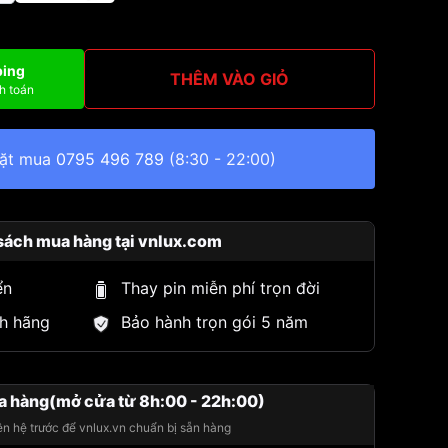
ping
THÊM VÀO GIỎ
h toán
đặt mua
0795 496 789
(8:30 - 22:00)
sách mua hàng tại vnlux.com
ển
Thay pin miễn phí trọn đời
h hãng
Bảo hành trọn gói 5 năm
a hàng(mở cửa từ 8h:00 - 22h:00)
iên hệ trước để vnlux.vn chuẩn bị sẵn hàng