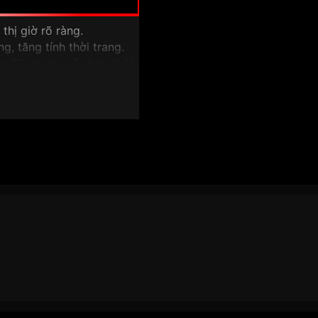
 thị giờ rõ ràng.
ng, tăng tính thời trang.
iên 80 nhưng vẫn hợp thời
, dễ phối trang phục.