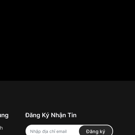
ung
Đăng Ký Nhận Tin
nh
Đăng ký