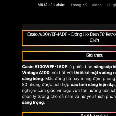
Mô tả sản phẩm
Thông số
Video
CS g
Casio A100WEF-1ADF – Đồng Hồ Điện Tử Retro
Điển
Giới thiệu
Casio A100WEF-1ADF
là phiên bản
nâng cấp h
Vintage A100
, nổi bật với
thiết kế mặt vuông r
sáng bóng
. Mẫu đồng hồ này mang đậm phong 
80 nhưng được tích hợp
các tính năng hiện đại
nghiệm cảm giác vintage vừa tận hưởng tiện ích 
chọn lý tưởng cho cả nam và nữ yêu thích pho
sang trọng
.