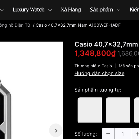
Luxury Watch
Xả Hàng
Sản phẩm
Kiế
ồng hồ Điện Tử
/
Casio 40,7×32,7mm Nam A100WEF-1ADF
ồng hồ G-Shock
đồng hồ Orient
...
Casio 40,7×32,7m
1,348,800₫
1,686,
Thương hiệu:
Casio
|
Mã sản p
Hướng dẫn chọn size
Sản phẩm tương tự:
Số lượng: