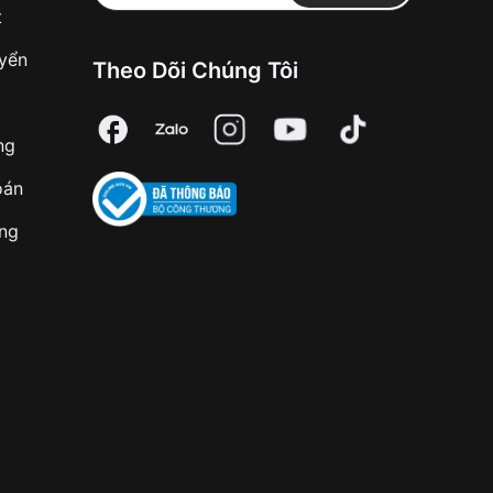
t
uyển
Theo Dõi Chúng Tôi
ng
oán
àng