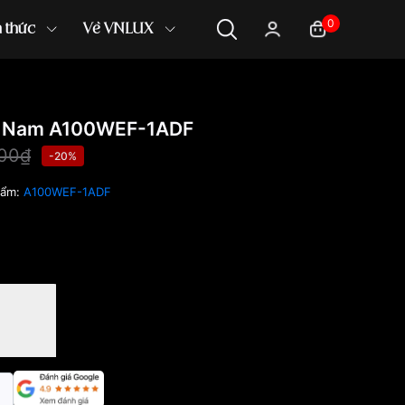
0
n thức
Về VNLUX
m Nam A100WEF-1ADF
000₫
-20%
hẩm:
A100WEF-1ADF