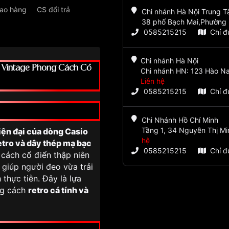
iao hàng
CS đổi trả
Chi nhánh Hà Nội Trung 
38 phố Bạch Mai,Phường 
0585215215
Chỉ 
Chi nhánh Hà Nội
 Vintage Phong Cách Cổ
Chi nhánh HN: 123 Hào Na
Liên hệ
0585215215
Chỉ 
Chi Nhánh Hồ Chí Minh
Tầng 1, 34 Nguyễn Thị Mi
iện đại của dòng Casio
hệ
etro và dây thép mạ bạc
0585215215
Chỉ 
cách cổ điển thập niên
, giúp người đeo vừa trải
thực tiễn. Đây là lựa
ng cách
retro cá tính và