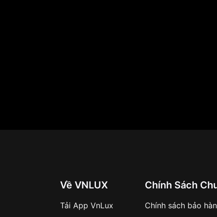
g gỉ màu bạc
Về VNLUX
Chính Sách Ch
Tải App VnLux
Chính sách bảo hà