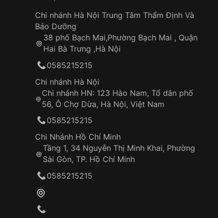
Tuổi thọ
~7 năm với pin CR2016
pin
Chi nhánh Hà Nội Trung Tâm Thẩm Định Và
Bảo Dưỡng
Độ
38 phố Bạch Mai,Phường Bạch Mai , Quận
chính
±30 giây/tháng
Hai Bà Trưng ,Hà Nội
xác
0585215215
Chức
Giờ, phút, giây; báo thức; bấm giờ 1/
năng
định dạng 12/24 giờ; đèn LED chiếu 
Chi nhánh Hà Nội
Chi nhánh HN: 123 Hào Nam, Tổ dân phố
Chống
Water Resistant (chịu nước nhẹ – rửa
56, Ô Chợ Dừa, Hà Nội, Việt Nam
nước
0585215215
Bảo
1 năm quốc tế, 5 năm tại Việt Nam
hành
Chi Nhánh Hồ Chí Minh
Tầng 1, 34 Nguyễn Thị Minh Khai, Phường
Sài Gòn, TP. Hồ Chí Minh
Ưu điểm nổi bật
0585215215
Thiết kế vuông retro cổ điển
, mang đậm nét
Dây thép bạc bền bỉ
, tăng vẻ sang trọng và
Chức năng đa dạng
, đáp ứng nhu cầu sử dụ
Pin bền 7 năm
, tiện lợi, ít phải thay pin.