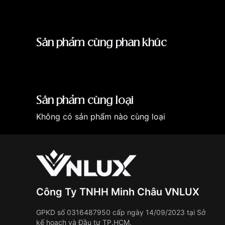
Đối
Nam & Nữ (Unisex)
tượng
Kiểu
Đồng hồ điện tử
dáng
Sản phẩm cùng phân khúc
Kích
thước
38.8 × 36.3 × 9.6 mm
vỏ
Trọng
Sản phẩm cùng loại
~50g
lượng
Không có sản phẩm nào cùng loại
Chất
Resin Glass (kính nhựa trong suốt)
liệu kính
Chất
liệu
Vỏ nhựa mạ kim loại, dây thép khôn
vỏ/dây
Công Ty TNHH Minh Châu VNLUX
Màu sắc
Bạc – Mặt đen
Bộ máy
Quartz (Pin) – Digital
GPKD số 0316487950 cấp ngày 14/09/2023 tại Sở
kế hoạch và Đầu tư TP.HCM.