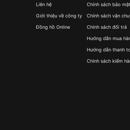
Liên hệ
Chính sách bảo mậ
Giới thiệu về công ty
Chính sách vận ch
Đồng hồ Online
Chính sách đổi trả
Hướng dẫn mua hà
100 giây; lịch tự động;
sáng; dual time
Hướng dẫn thanh t
 tay, đi mưa nhỏ)
Chính sách kiểm h
 Casio Vintage.
 phong cách.
ng hàng ngày.